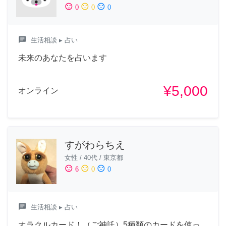
sentiment_satisfied
sentiment_neutral
sentiment_dissatisfied
0
0
0
chat
生活相談
▸ 占い
未来のあなたを占います
¥5,000
オンライン
すがわらちえ
女性
/
40代
/
東京都
sentiment_satisfied
sentiment_neutral
sentiment_dissatisfied
6
0
0
chat
生活相談
▸ 占い
オラクルカード！（ご神託）5種類のカードを使っ