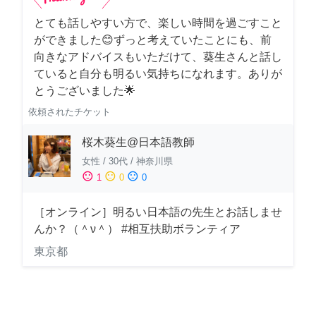
とても話しやすい方で、楽しい時間を過ごすこと
ができました😊ずっと考えていたことにも、前
向きなアドバイスもいただけて、葵生さんと話し
ていると自分も明るい気持ちになれます。ありが
とうございました🌟
依頼されたチケット
桜木葵生@日本語教師
女性
/
30代
/
神奈川県
sentiment_satisfied
sentiment_neutral
sentiment_dissatisfied
1
0
0
［オンライン］明るい日本語の先生とお話しませ
んか？（＾ν＾） #相互扶助ボランティア
東京都