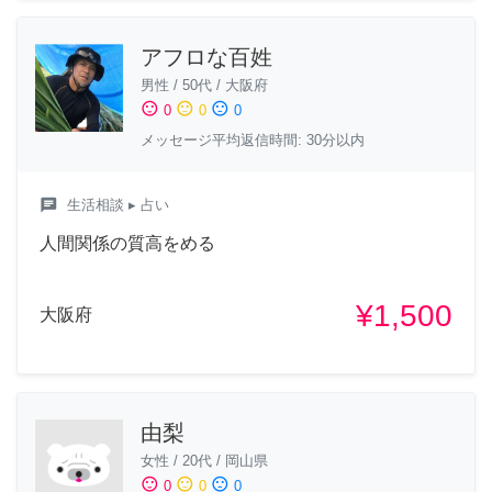
アフロな百姓
男性
/
50代
/
大阪府
sentiment_satisfied
sentiment_neutral
sentiment_dissatisfied
0
0
0
メッセージ平均返信時間: 30分以内
chat
生活相談
▸ 占い
人間関係の質高をめる
¥1,500
大阪府
由梨
女性
/
20代
/
岡山県
sentiment_satisfied
sentiment_neutral
sentiment_dissatisfied
0
0
0