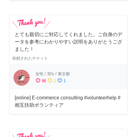
とても親切にご対応してくれました。ご自身のデ
ータを参考にわかりやすい説明をありがとうござ
ました！
依頼されたチケット
女性
/
30's
/
東京都
sentiment_satisfied
sentiment_neutral
sentiment_dissatisfied
86
2
1
[online] E-commerce consulting #volunteerhelp #
相互扶助ボランティア