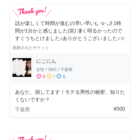
話が楽しくて時間が進むの早い早い(｡･о･｡)! 1時
間が1分かと感じました(笑) 凄く明るかったので
すぐうちとけました♪ありがとうございました♪☆
依頼されたチケット
にこにん
女性
/
30代
/
千葉県
sentiment_satisfied
sentiment_neutral
sentiment_dissatisfied
5
0
0
あなた、損してます！モテる男性の秘密、知りた
くないですか？
¥500
千葉県