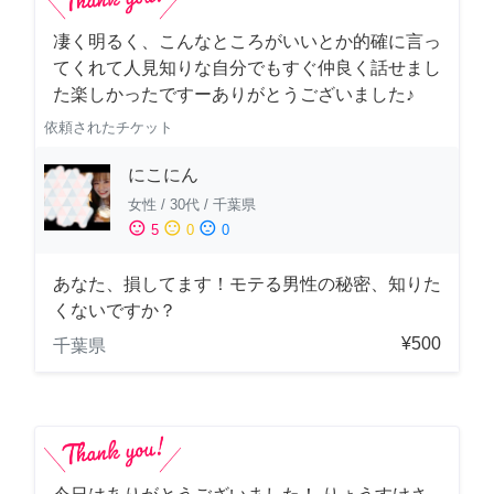
凄く明るく、こんなところがいいとか的確に言っ
てくれて人見知りな自分でもすぐ仲良く話せまし
た楽しかったですーありがとうございました♪
依頼されたチケット
にこにん
女性
/
30代
/
千葉県
sentiment_satisfied
sentiment_neutral
sentiment_dissatisfied
5
0
0
あなた、損してます！モテる男性の秘密、知りた
くないですか？
¥500
千葉県