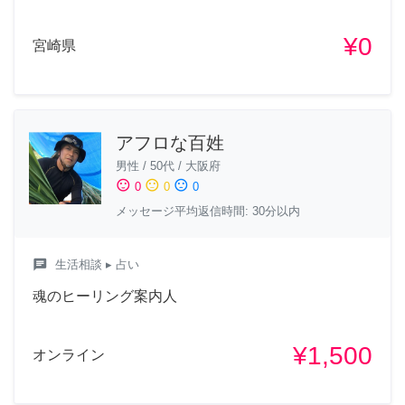
¥0
宮崎県
アフロな百姓
男性
/
50代
/
大阪府
sentiment_satisfied
sentiment_neutral
sentiment_dissatisfied
0
0
0
メッセージ平均返信時間: 30分以内
chat
生活相談
▸ 占い
魂のヒーリング案内人
¥1,500
オンライン