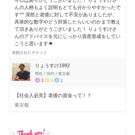
今日はありがとうございました！ りょうすけさ
んの人柄もよく説明もとても分かりやすかったで
す^^ 漠然と老後に対して不安がありましたが、
具体的な数字やどう対策したらいいのかまで教え
て頂きありがとうございました！ りょうすけさ
んのアドバイスを元にしっかり資産形成をしてい
こうと思います☀︎
依頼されたチケット
りょうすけ1992
男性
/
30代
/
東京都
sentiment_satisfied
sentiment_neutral
sentiment_dissatisfied
2
0
1
【社会人必見】老後の資金って！？
東京都