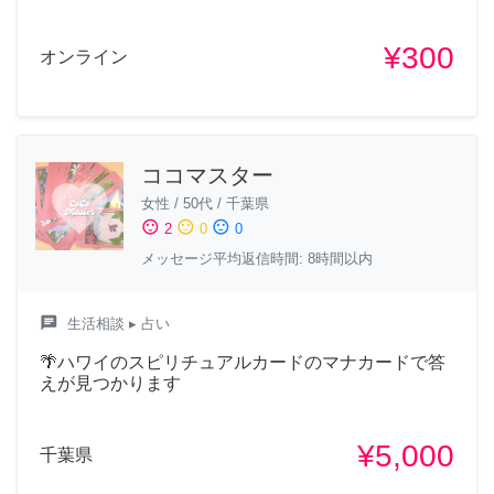
¥300
オンライン
ココマスター
女性
/
50代
/
千葉県
sentiment_satisfied
sentiment_neutral
sentiment_dissatisfied
2
0
0
メッセージ平均返信時間: 8時間以内
chat
生活相談
▸ 占い
🌴ハワイのスピリチュアルカードのマナカードで答
えが見つかります
¥5,000
千葉県