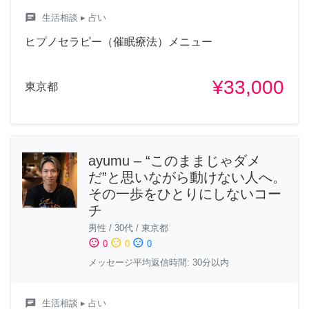
chat
生活相談
▸ 占い
ヒプノセラピー（催眠療法）メニュー
¥33,000
東京都
ayumu – “このままじゃダメ
だ”と思いながら動けない人へ。
その一歩をひとりにしないコー
チ
男性
/
30代
/
東京都
sentiment_satisfied
sentiment_neutral
sentiment_dissatisfied
0
0
0
メッセージ平均返信時間: 30分以内
chat
生活相談
▸ 占い