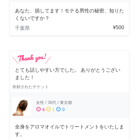
あなた、損してます！モテる男性の秘密、知りた
くないですか？
¥500
千葉県
とても話しやすい方でした。 ありがとうござい
ました！
依頼されたチケット
女性
/
30代
/
東京都
sentiment_satisfied
sentiment_neutral
sentiment_dissatisfied
6
1
0
全身をアロマオイルでトリートメントをいたしま
す。