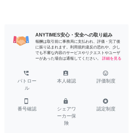
ANYTIMES安心・安全への取り組み
報酬は取引前に事務局に支払われ、評価・完了後
に振り込まれます。利用規約違反の恐れや、少し
でも不審な内容のサービスやリクエストやユーザ
ーがあった場合は通報してください。
詳細を見る
perm_phone_msg
assignment_ind
tag_faces
パトロー
本人確認
評価制度
ル
smartphone
lock
stars
番号確認
シェアワ
認定制度
ーカー保
険