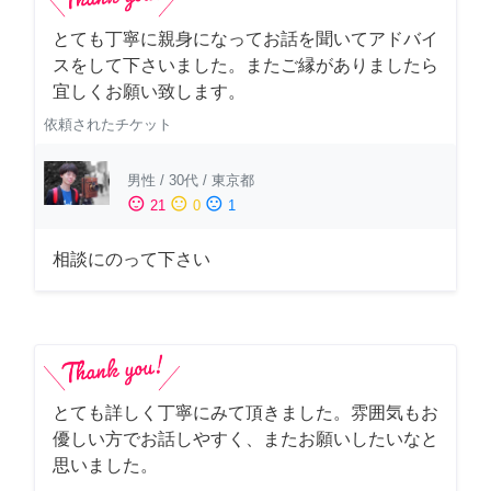
とても丁寧に親身になってお話を聞いてアドバイ
スをして下さいました。またご縁がありましたら
宜しくお願い致します。
依頼されたチケット
男性
/
30代
/
東京都
sentiment_satisfied
sentiment_neutral
sentiment_dissatisfied
21
0
1
相談にのって下さい
とても詳しく丁寧にみて頂きました。雰囲気もお
優しい方でお話しやすく、またお願いしたいなと
思いました。