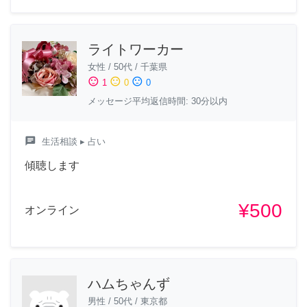
ライトワーカー
女性
/
50代
/
千葉県
sentiment_satisfied
sentiment_neutral
sentiment_dissatisfied
1
0
0
メッセージ平均返信時間: 30分以内
chat
生活相談
▸ 占い
傾聴します
¥500
オンライン
ハムちゃんず
男性
/
50代
/
東京都