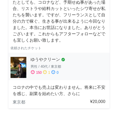
たとしても、コロナなど、予期せぬ事があった場
合、リストラや給料カットといったシワ寄せが私
たちを襲います。ですが、フリーランスとして自
分の力で稼ぐ、生きる事が出来るように今回なり
ました。本当にお世話になりました。ありがとう
ございます。これからもアフターフォローなどで
も宜しくお願い致します。
依頼されたチケット
ゆうやクリーン
check_circle
男性
/
40代
/
東京都
sentiment_satisfied
sentiment_neutral
sentiment_dissatisfied
150
1
0
コロナの中でも売上は変わりません。将来に不安
を感じ、副業を始めたい方、さらに
¥20,000
東京都