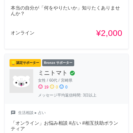
本当の自分が「何をやりたいか」知りたくありませ
んか？
¥2,000
オンライン
認定サポーター
Bronze サポーター
ミニトマト
check_circle
女性
/
60代
/
宮崎県
sentiment_satisfied
sentiment_neutral
sentiment_dissatisfied
19
0
0
メッセージ平均返信時間: 3日以上
chat
生活相談
▸ 占い
「オンライン」お悩み相談 #占い #相互扶助ボラン
ティア