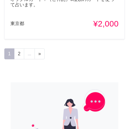
て占います。
¥2,000
東京都
1
2
...
»