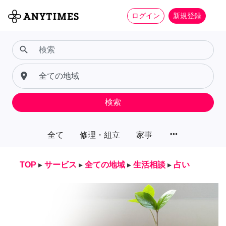
ログイン
新規登録
search
place
検索
more_horiz
全て
修理・組立
家事
TOP
▸
サービス
▸
全ての地域
▸
生活相談
▸
占い