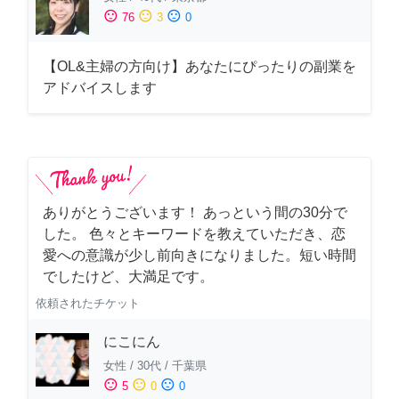
sentiment_satisfied
sentiment_neutral
sentiment_dissatisfied
76
3
0
【OL&主婦の方向け】あなたにぴったりの副業を
アドバイスします
ありがとうございます！ あっという間の30分で
した。 色々とキーワードを教えていただき、恋
愛への意識が少し前向きになりました。短い時間
でしたけど、大満足です。
依頼されたチケット
にこにん
女性
/
30代
/
千葉県
sentiment_satisfied
sentiment_neutral
sentiment_dissatisfied
5
0
0