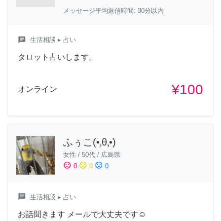
メッセージ平均返信時間: 30分以内
chat
生活相談
▸ 占い
タロット占いします。
¥100
オンライン
ふぅこ(•‚θ‚•)
女性
/
50代
/
広島県
sentiment_satisfied
sentiment_neutral
sentiment_dissatisfied
0
0
0
chat
生活相談
▸ 占い
お話聞きます メールで大丈夫です☺️