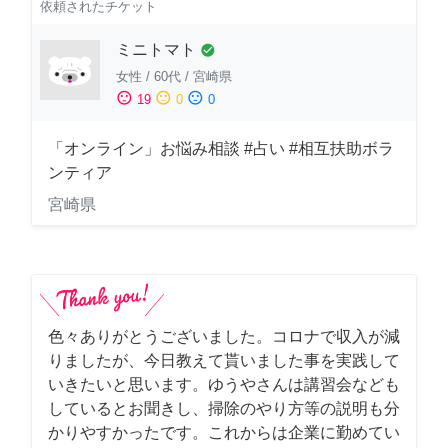
依頼されたチケット
ミニトマト
check_circle
女性
/
60代
/
宮崎県
sentiment_satisfied
sentiment_neutral
sentiment_dissatisfied
19
0
0
「オンライン」お悩み相談 #占い #相互扶助ボラ
ンティア
宮崎県
色々ありがとうございました。コロナで収入が減
りましたが、今日教えて貰いました事を実践して
いきたいと思います。ゆうやさんは講習会なども
しているとお聞きし、掃除のやり方等の説明も分
かりやすかったです。これからは企業に勤めてい