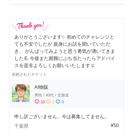
ありがとうございます✨ 初めてのチャレンジと
ても不安でしたが 親身にお話を聞いていただ
き、 がんばってみようと思う勇気が湧いてきま
した💪 今後また困難にぶち当たったらアドバイ
スを是非よろしくお願いいたします☺️
依頼されたチケット
AI物販
男性
/
40代
/
北海道
sentiment_satisfied
sentiment_neutral
sentiment_dissatisfied
10
0
0
申し訳ございません。今は募集してません。
¥50
千葉県