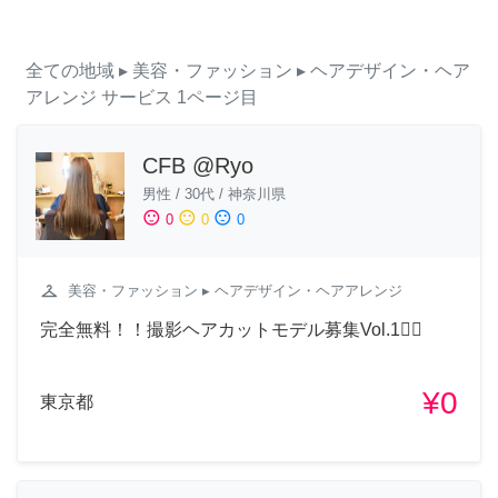
全ての地域
▸ 美容・ファッション
▸ ヘアデザイン・ヘア
アレンジ
サービス
1ページ目
CFB @Ryo
男性
/
30代
/
神奈川県
sentiment_satisfied
sentiment_neutral
sentiment_dissatisfied
0
0
0
checkroom
美容・ファッション
▸ ヘアデザイン・ヘアアレンジ
完全無料！！撮影ヘアカットモデル募集Vol.1💇‍♀️
¥0
東京都