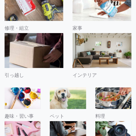
修理・組立
家事
引っ越し
インテリア
趣味・習い事
ペット
料理