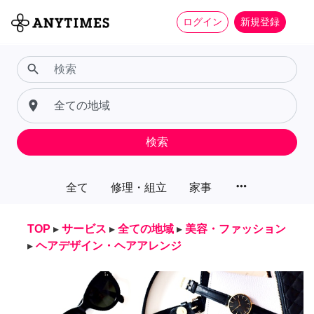
ログイン
新規登録
search
place
検索
more_horiz
全て
修理・組立
家事
TOP
▸
サービス
▸
全ての地域
▸
美容・ファッション
▸
ヘアデザイン・ヘアアレンジ