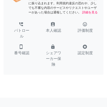
に振り込まれます。利用規約違反の恐れや、少し
でも不審な内容のサービスやリクエストやユーザ
ーがあった場合は通報してください。
詳細を見る
perm_phone_msg
assignment_ind
tag_faces
パトロー
本人確認
評価制度
ル
smartphone
lock
stars
番号確認
シェアワ
認定制度
ーカー保
険