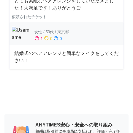
とても素敵なヘアアレンジをしていただきまし
た！大満足です！ありがとうご
依頼されたチケット
女性
/
50代
/
東京都
sentiment_satisfied
sentiment_neutral
sentiment_dissatisfied
1
0
0
結婚式のヘアアレンジと簡単なメイクをしてくだ
さい！
ANYTIMES安心・安全への取り組み
報酬は取引前に事務局に支払われ、評価・完了後