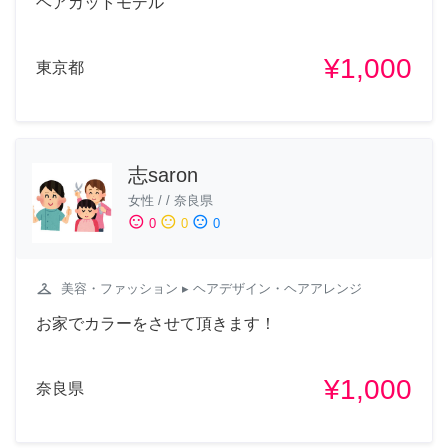
ヘアカットモデル
¥1,000
東京都
志saron
女性
/
/
奈良県
sentiment_satisfied
sentiment_neutral
sentiment_dissatisfied
0
0
0
checkroom
美容・ファッション
▸ ヘアデザイン・ヘアアレンジ
お家でカラーをさせて頂きます！
¥1,000
奈良県