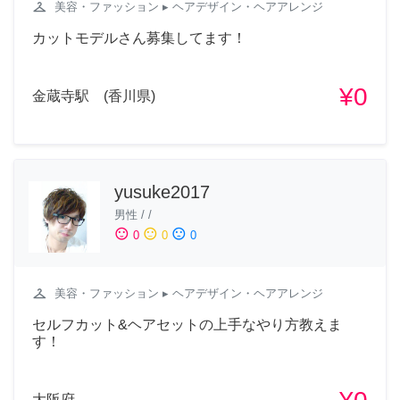
checkroom
美容・ファッション
▸ ヘアデザイン・ヘアアレンジ
カットモデルさん募集してます！
¥0
金蔵寺駅 (香川県)
yusuke2017
男性
/
/
sentiment_satisfied
sentiment_neutral
sentiment_dissatisfied
0
0
0
checkroom
美容・ファッション
▸ ヘアデザイン・ヘアアレンジ
セルフカット&ヘアセットの上手なやり方教えま
す！
大阪府