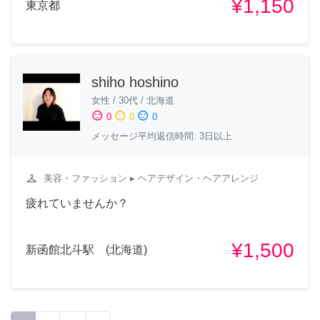
¥1,150
東京都
shiho hoshino
女性
/
30代
/
北海道
sentiment_satisfied
sentiment_neutral
sentiment_dissatisfied
0
0
0
メッセージ平均返信時間: 3日以上
checkroom
美容・ファッション
▸ ヘアデザイン・ヘアアレンジ
疲れていませんか？
¥1,500
新函館北斗駅 (北海道)