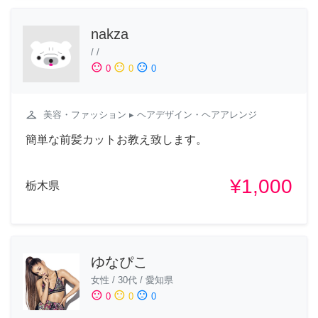
nakza
/
/
sentiment_satisfied
sentiment_neutral
sentiment_dissatisfied
0
0
0
checkroom
美容・ファッション
▸ ヘアデザイン・ヘアアレンジ
簡単な前髪カットお教え致します。
¥1,000
栃木県
ゆなぴこ
女性
/
30代
/
愛知県
sentiment_satisfied
sentiment_neutral
sentiment_dissatisfied
0
0
0