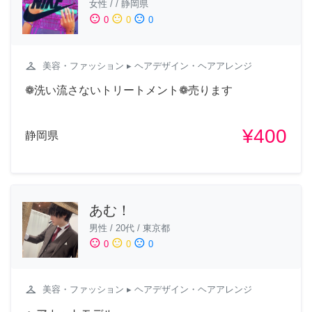
女性
/
/
静岡県
sentiment_satisfied
sentiment_neutral
sentiment_dissatisfied
0
0
0
checkroom
美容・ファッション
▸ ヘアデザイン・ヘアアレンジ
❁洗い流さないトリートメント❁売ります
¥400
静岡県
あむ！
男性
/
20代
/
東京都
sentiment_satisfied
sentiment_neutral
sentiment_dissatisfied
0
0
0
checkroom
美容・ファッション
▸ ヘアデザイン・ヘアアレンジ