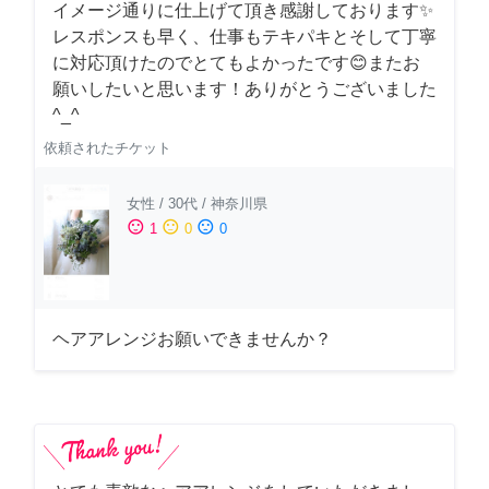
イメージ通りに仕上げて頂き感謝しております✨
レスポンスも早く、仕事もテキパキとそして丁寧
に対応頂けたのでとてもよかったです😊またお
願いしたいと思います！ありがとうございました
^_^
依頼されたチケット
女性
/
30代
/
神奈川県
sentiment_satisfied
sentiment_neutral
sentiment_dissatisfied
1
0
0
ヘアアレンジお願いできませんか？