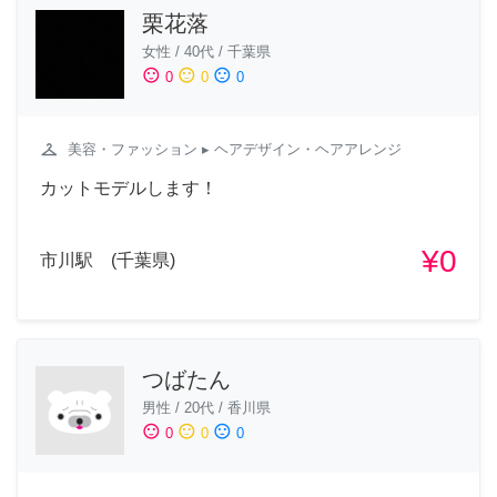
栗花落
女性
/
40代
/
千葉県
sentiment_satisfied
sentiment_neutral
sentiment_dissatisfied
0
0
0
checkroom
美容・ファッション
▸ ヘアデザイン・ヘアアレンジ
カットモデルします！
¥0
市川駅 (千葉県)
つばたん
男性
/
20代
/
香川県
sentiment_satisfied
sentiment_neutral
sentiment_dissatisfied
0
0
0