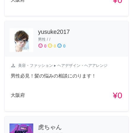
¥0
yusuke2017
男性
/
/
sentiment_satisfied
sentiment_neutral
sentiment_dissatisfied
0
0
0
checkroom
美容・ファッション
▸ ヘアデザイン・ヘアアレンジ
男性必見！髪の悩みの相談にのります！
¥0
大阪府
虎ちゃん