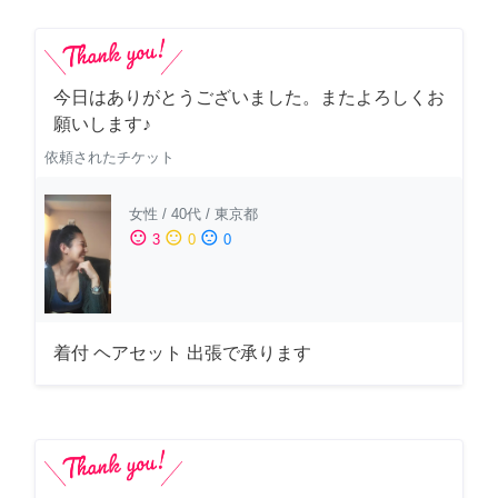
今日はありがとうございました。またよろしくお
願いします♪
依頼されたチケット
女性
/
40代
/
東京都
sentiment_satisfied
sentiment_neutral
sentiment_dissatisfied
3
0
0
着付 ヘアセット 出張で承ります