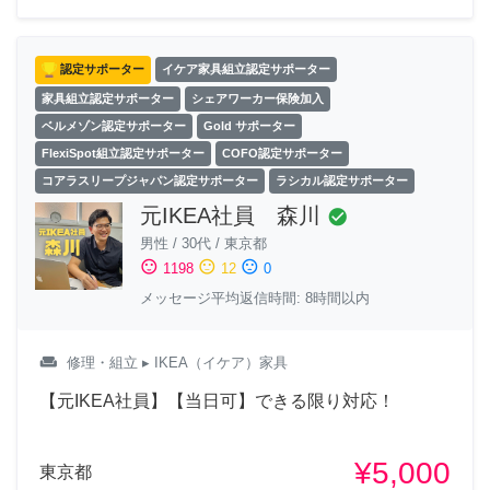
認定サポーター
イケア家具組立認定サポーター
家具組立認定サポーター
シェアワーカー保険加入
ベルメゾン認定サポーター
Gold サポーター
FlexiSpot組立認定サポーター
COFO認定サポーター
コアラスリープジャパン認定サポーター
ラシカル認定サポーター
元IKEA社員 森川
check_circle
男性
/
30代
/
東京都
sentiment_satisfied
sentiment_neutral
sentiment_dissatisfied
1198
12
0
メッセージ平均返信時間: 8時間以内
weekend
修理・組立
▸ IKEA（イケア）家具
【元IKEA社員】【当日可】できる限り対応！
¥5,000
東京都