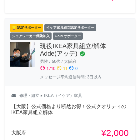
認定サポーター
イケア家具組立認定サポーター
シェアワーカー保険加入
Gold サポーター
現役IKEA家具組立/解体
Adde(アッデ)
check_circle
男性
/
50代
/
大阪府
sentiment_satisfied
sentiment_neutral
sentiment_dissatisfied
1710
11
0
メッセージ平均返信時間: 3日以内
weekend
修理・組立
▸ IKEA（イケア）家具
【大阪】公式価格より断然お得！公式クオリティの
IKEA家具組立解体
¥2,000
大阪府