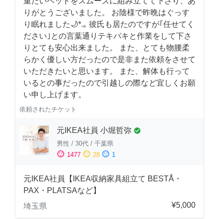
重たいベッドをスムーズに組み立てて下さり、あ
りがとうございました。 お陰様で昨晩はぐっす
り眠れました🌙*.｡ 彼氏も居たのですが｢任せてく
ださい｣との言葉通りテキパキと作業をして下さ
りとても安心出来ました。 また、とても物腰柔
らかく優しい方だったので是非また依頼をさせて
いただきたいと思います。 また、解体も行って
いるとの事だったので引越しの際など宜しくお願
い申し上げます。
依頼されたチケット
元IKEA社員 小堀哲弥
check_circle
男性
/
30代
/
千葉県
sentiment_satisfied
sentiment_neutral
sentiment_dissatisfied
1477
28
1
元IKEA社員【IKEA収納家具組立て BESTÅ・
PAX・PLATSAなど】
¥5,000
埼玉県