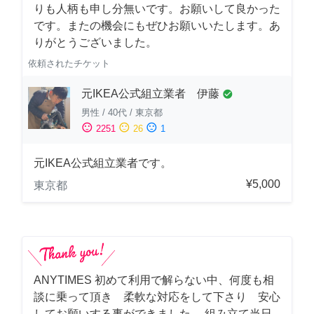
りも人柄も申し分無いです。お願いして良かった
です。またの機会にもぜひお願いいたします。あ
りがとうございました。
依頼されたチケット
元IKEA公式組立業者 伊藤
check_circle
男性
/
40代
/
東京都
sentiment_satisfied
sentiment_neutral
sentiment_dissatisfied
2251
26
1
元IKEA公式組立業者です。
¥5,000
東京都
ANYTIMES 初めて利用で解らない中、何度も相
談に乗って頂き 柔軟な対応をして下さり 安心
してお願いする事ができました。 組み立て当日