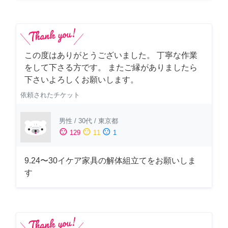
この度はありがとうございました。 丁寧な作業
をして下さる方です。 またご縁がありましたら
下さいよろしくお願いします。
依頼されたチケット
男性
/
30代
/
東京都
sentiment_satisfied
sentiment_neutral
sentiment_dissatisfied
129
11
1
9.24〜30イケア家具の解体組立てをお願いしま
す