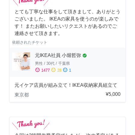
とても丁寧な仕事をして頂きまして、ありがとう
ございました。 IKEAの家具を使うのが楽しみで
す！ またお願いしたいリクエストがあるのでご
連絡させて頂きます。
依頼されたチケット
元IKEA社員 小堀哲弥
check_circle
男性
/
30代
/
千葉県
sentiment_satisfied
sentiment_neutral
sentiment_dissatisfied
1477
28
1
元イケア店員が組み立て！IKEA収納家具組立て
¥5,000
東京都