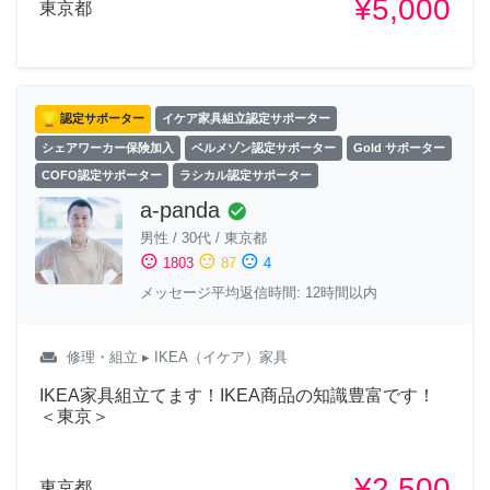
¥5,000
東京都
認定サポーター
イケア家具組立認定サポーター
シェアワーカー保険加入
ベルメゾン認定サポーター
Gold サポーター
COFO認定サポーター
ラシカル認定サポーター
a-panda
check_circle
男性
/
30代
/
東京都
sentiment_satisfied
sentiment_neutral
sentiment_dissatisfied
1803
87
4
メッセージ平均返信時間: 12時間以内
weekend
修理・組立
▸ IKEA（イケア）家具
IKEA家具組立てます！IKEA商品の知識豊富です！
＜東京＞
¥2,500
東京都