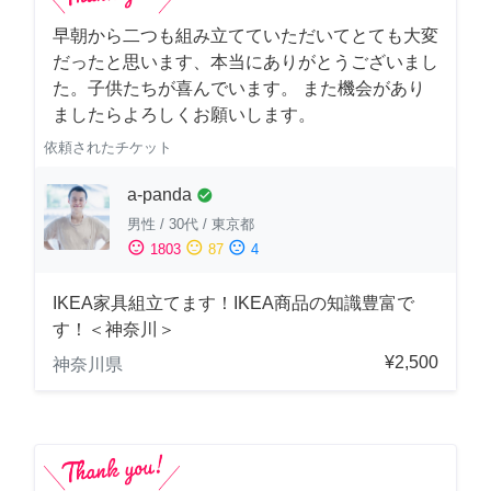
早朝から二つも組み立てていただいてとても大変
だったと思います、本当にありがとうございまし
た。子供たちが喜んでいます。 また機会があり
ましたらよろしくお願いします。
依頼されたチケット
a-panda
check_circle
男性
/
30代
/
東京都
sentiment_satisfied
sentiment_neutral
sentiment_dissatisfied
1803
87
4
IKEA家具組立てます！IKEA商品の知識豊富で
す！＜神奈川＞
¥2,500
神奈川県