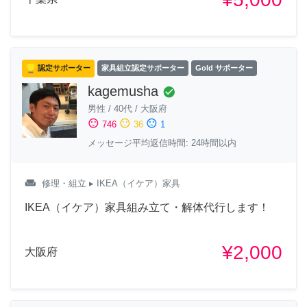
認定サポーター
家具組立認定サポーター
Gold サポーター
kagemusha
check_circle
男性
/
40代
/
大阪府
sentiment_satisfied
sentiment_neutral
sentiment_dissatisfied
746
36
1
メッセージ平均返信時間: 24時間以内
weekend
修理・組立
▸ IKEA（イケア）家具
IKEA（イケア）家具組み立て・解体代行します！
¥2,000
大阪府