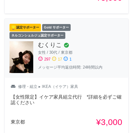
認定サポーター
Gold サポーター
ネルコンシェルジュ認定サポーター
むくりこ
check_circle
女性
/
30代
/
東京都
sentiment_satisfied
sentiment_neutral
sentiment_dissatisfied
297
17
1
メッセージ平均返信時間: 24時間以内
weekend
修理・組立
▸ IKEA（イケア）家具
【女性限定】イケア家具組立代行 *詳細を必ずご確
認ください
¥3,000
東京都