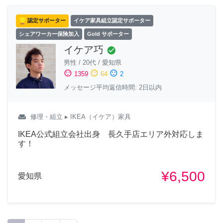
認定サポーター
イケア家具組立認定サポーター
シェアワーカー保険加入
Gold サポーター
イケア巧
check_circle
男性
/
20代
/
愛知県
sentiment_satisfied
sentiment_neutral
sentiment_dissatisfied
1359
64
2
メッセージ平均返信時間: 2日以内
weekend
修理・組立
▸ IKEA（イケア）家具
IKEA公式組立会社出身 長久手店エリア外対応しま
す！
¥6,500
愛知県