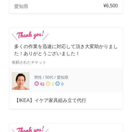
¥6,500
愛知県
多くの作業を迅速に対応して頂き大変助かりまし
た！ありがとうございました！
依頼されたチケット
男性
/
50代
/
愛知県
sentiment_satisfied
sentiment_neutral
sentiment_dissatisfied
61
2
0
【IKEA】イケア家具組み立て代行