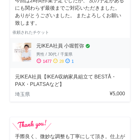
今回は2時間作業予定でしたが、 次の予定がある
にも関わらず最後までご対応いただきました。
ありがとうございました。 またよろしくお願い
致します。
依頼されたチケット
元IKEA社員 小堀哲弥
check_circle
男性
/
30代
/
千葉県
sentiment_satisfied
sentiment_neutral
sentiment_dissatisfied
1477
28
1
元IKEA社員【IKEA収納家具組立て BESTÅ・
PAX・PLATSAなど】
¥5,000
埼玉県
手際良く、微妙な調整も丁寧にして頂き。仕上が