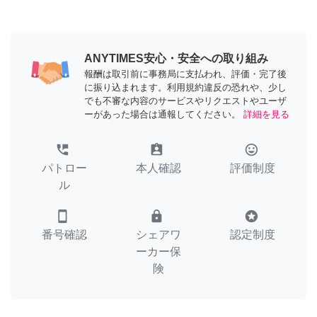
ANYTIMES安心・安全への取り組み
報酬は取引前に事務局に支払われ、評価・完了後
に振り込まれます。利用規約違反の恐れや、少し
でも不審な内容のサービスやリクエストやユーザ
ーがあった場合は通報してください。
詳細を見る
perm_phone_msg
assignment_ind
tag_faces
パトロー
本人確認
評価制度
ル
smartphone
lock
stars
番号確認
シェアワ
認定制度
ーカー保
険