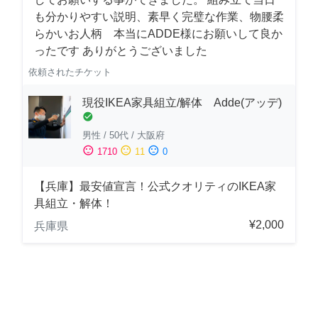
も分かりやすい説明、素早く完璧な作業、物腰柔
らかいお人柄 本当にADDE様にお願いして良か
ったです ありがとうございました
依頼されたチケット
現役IKEA家具組立/解体 Adde(アッデ)
check_circle
男性
/
50代
/
大阪府
sentiment_satisfied
sentiment_neutral
sentiment_dissatisfied
1710
11
0
【兵庫】最安値宣言！公式クオリティのIKEA家
具組立・解体！
¥2,000
兵庫県