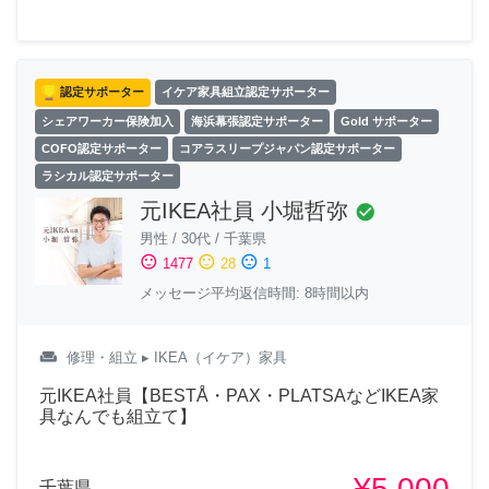
認定サポーター
イケア家具組立認定サポーター
シェアワーカー保険加入
海浜幕張認定サポーター
Gold サポーター
COFO認定サポーター
コアラスリープジャパン認定サポーター
ラシカル認定サポーター
元IKEA社員 小堀哲弥
check_circle
男性
/
30代
/
千葉県
sentiment_satisfied
sentiment_neutral
sentiment_dissatisfied
1477
28
1
メッセージ平均返信時間: 8時間以内
weekend
修理・組立
▸ IKEA（イケア）家具
元IKEA社員【BESTÅ・PAX・PLATSAなどIKEA家
具なんでも組立て】
¥5,000
千葉県