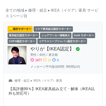
全ての地域
▸ 修理・組立
▸ IKEA（イケア）家具
サービ
ス
1ページ目
認定サポーター
イケア家具組立認定サポーター
家具組立認定サポーター
シェアワーカー保険加入
Gold サポーター
COFO認定サポーター
コアラスリープジャパン認定サポーター
やりが【IKEA認定】
check_circle
男性
/
40代
/
東京都
sentiment_satisfied
sentiment_neutral
sentiment_dissatisfied
1877
13
0
メッセージ平均返信時間: 8時間以内
weekend
修理・組立
▸ IKEA（イケア）家具
【高評価99％】IKEA家具組み立て・解体（IKEA以
外も対応可）