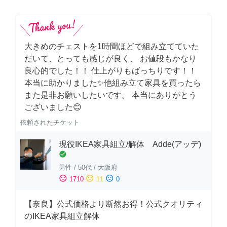
大きめのチェストを1時間ほどで組み立てていた
だいて、とっても感じが良く、 お値段もかなり
良心的でした！！ 仕上がりもばっちりです！！
本当に助かりました✨他組み立て家具を買ったら
また是非お願いしたいです。 本当にありがとう
ございました😊
依頼されたチケット
現役IKEA家具組立/解体 Adde(アッデ)
check_circle
男性
/
50代
/
大阪府
sentiment_satisfied
sentiment_neutral
sentiment_dissatisfied
1710
11
0
【奈良】公式価格より断然お得！公式クオリティ
のIKEA家具組立解体