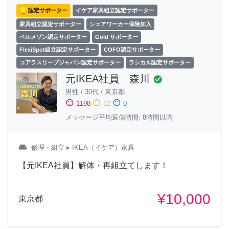
認定サポーター
イケア家具組立認定サポーター
家具組立認定サポーター
シェアワーカー保険加入
ベルメゾン認定サポーター
Gold サポーター
FlexiSpot組立認定サポーター
COFO認定サポーター
コアラスリープジャパン認定サポーター
ラシカル認定サポーター
元IKEA社員 森川
check_circle
男性
/
30代
/
東京都
sentiment_satisfied
sentiment_neutral
sentiment_dissatisfied
1198
12
0
メッセージ平均返信時間: 8時間以内
weekend
修理・組立
▸ IKEA（イケア）家具
【元IKEA社員】解体・再組立てします！
¥10,000
東京都