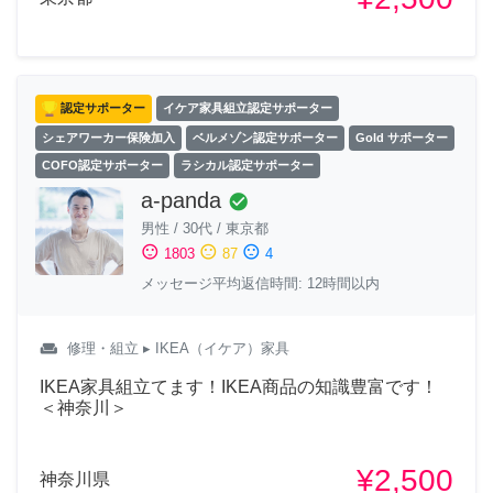
認定サポーター
イケア家具組立認定サポーター
シェアワーカー保険加入
ベルメゾン認定サポーター
Gold サポーター
COFO認定サポーター
ラシカル認定サポーター
a-panda
check_circle
男性
/
30代
/
東京都
sentiment_satisfied
sentiment_neutral
sentiment_dissatisfied
1803
87
4
メッセージ平均返信時間: 12時間以内
weekend
修理・組立
▸ IKEA（イケア）家具
IKEA家具組立てます！IKEA商品の知識豊富です！
＜神奈川＞
¥2,500
神奈川県