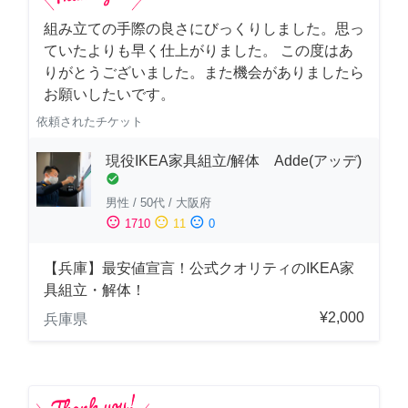
組み立ての手際の良さにびっくりしました。思っ
ていたよりも早く仕上がりました。 この度はあ
りがとうございました。また機会がありましたら
お願いしたいです。
依頼されたチケット
現役IKEA家具組立/解体 Adde(アッデ)
check_circle
男性
/
50代
/
大阪府
sentiment_satisfied
sentiment_neutral
sentiment_dissatisfied
1710
11
0
【兵庫】最安値宣言！公式クオリティのIKEA家
具組立・解体！
¥2,000
兵庫県