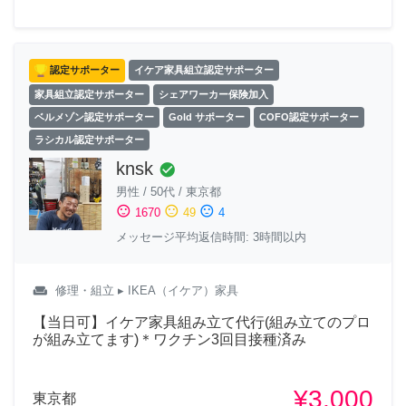
認定サポーター
イケア家具組立認定サポーター
家具組立認定サポーター
シェアワーカー保険加入
ベルメゾン認定サポーター
Gold サポーター
COFO認定サポーター
ラシカル認定サポーター
knsk
check_circle
男性
/
50代
/
東京都
sentiment_satisfied
sentiment_neutral
sentiment_dissatisfied
1670
49
4
メッセージ平均返信時間: 3時間以内
weekend
修理・組立
▸ IKEA（イケア）家具
【当日可】イケア家具組み立て代行(組み立てのプロ
が組み立てます)＊ワクチン3回目接種済み
¥3,000
東京都