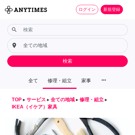
ログイン
新規登録
search
place
検索
more_horiz
全て
修理・組立
家事
TOP
▸
サービス
▸
全ての地域
▸
修理・組立
▸
IKEA（イケア）家具