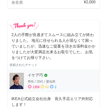
¥2,000
奈良県
2人の手際が良過ぎてスムースに組み立てが終わ
りました。 地元に任せられる人が居なくて困っ
ていましたが、迅速なご提案を頂き出張料金かか
りましたが大変満足出来るお取引でした。 お気
をつけてお帰り下さい。
依頼されたチケット
イケア巧
check_circle
男性
/
20代
/
愛知県
sentiment_satisfied
sentiment_neutral
sentiment_dissatisfied
1359
64
2
IKEA公式組立会社出身 長久手店エリア外対応
します！