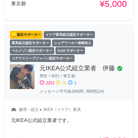
¥5,000
東京都
認定サポーター
イケア家具組立認定サポーター
家具組立認定サポーター
シェアワーカー保険加入
ベルメゾン認定サポーター
Gold サポーター
コアラスリープジャパン認定サポーター
元IKEA公式組立業者 伊藤
check_circle
男性
/
40代
/
東京都
sentiment_satisfied
sentiment_neutral
sentiment_dissatisfied
2251
26
1
メッセージ平均返信時間: 8時間以内
weekend
修理・組立
▸ IKEA（イケア）家具
元IKEA公式組立業者です。