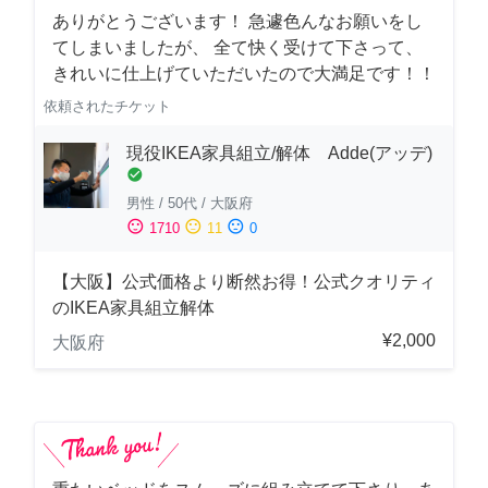
ありがとうございます！ 急遽色んなお願いをし
てしまいましたが、 全て快く受けて下さって、
きれいに仕上げていただいたので大満足です！！
依頼されたチケット
現役IKEA家具組立/解体 Adde(アッデ)
check_circle
男性
/
50代
/
大阪府
sentiment_satisfied
sentiment_neutral
sentiment_dissatisfied
1710
11
0
【大阪】公式価格より断然お得！公式クオリティ
のIKEA家具組立解体
¥2,000
大阪府