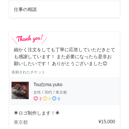
仕事の相談
細かく注文をしても丁寧に応答していただきとて
も感謝しています！ また必要になったら是非お
願いしたいです！ ありがとうございました😊
依頼されたチケット
Tsu白ma yuko
女性
/
30代
/
東京都
sentiment_satisfied
sentiment_neutral
sentiment_dissatisfied
2
0
0
🌟ロゴ制作します！🌟
¥15,000
東京都