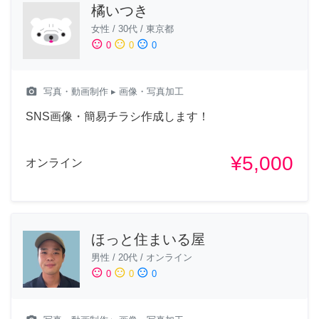
橘いつき
女性
/
30代
/
東京都
sentiment_satisfied
sentiment_neutral
sentiment_dissatisfied
0
0
0
camera_alt
写真・動画制作
▸ 画像・写真加工
SNS画像・簡易チラシ作成します！
¥5,000
オンライン
ほっと住まいる屋
男性
/
20代
/
オンライン
sentiment_satisfied
sentiment_neutral
sentiment_dissatisfied
0
0
0