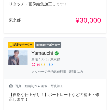
リタッチ・画像編集加工します！
¥30,000
東京都
認定サポーター
Bronze サポーター
Yamauchi
check_circle
男性
/
30代
/
東京都
sentiment_satisfied
sentiment_neutral
sentiment_dissatisfied
19
1
1
メッセージ平均返信時間: 8時間以内
camera_alt
写真・動画制作
▸ 画像・写真加工
【自然な仕上がり！】ポートレートなどの補正・修
正します！