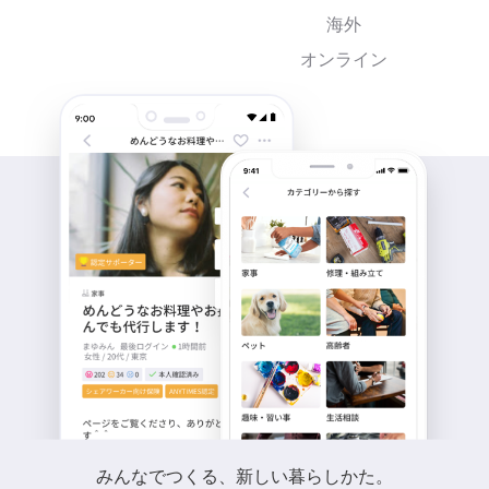
海外
オンライン
みんなでつくる、新しい暮らしかた。