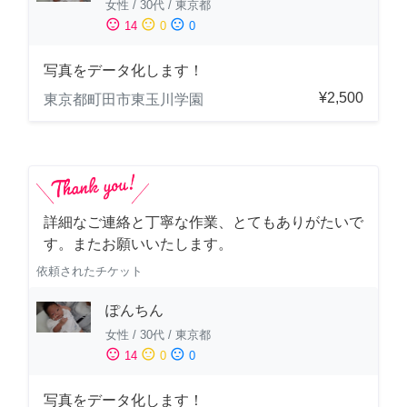
女性
/
30代
/
東京都
sentiment_satisfied
sentiment_neutral
sentiment_dissatisfied
14
0
0
写真をデータ化します！
¥2,500
東京都町田市東玉川学園
詳細なご連絡と丁寧な作業、とてもありがたいで
す。またお願いいたします。
依頼されたチケット
ぽんちん
女性
/
30代
/
東京都
sentiment_satisfied
sentiment_neutral
sentiment_dissatisfied
14
0
0
写真をデータ化します！