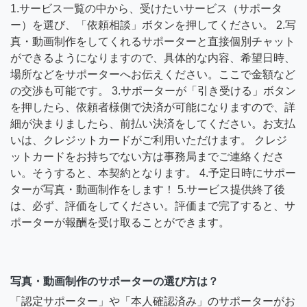
1.サービス一覧の中から、受けたいサービス（サポータ
ー）を選び、「依頼相談」ボタンを押してください。 2.写
真・動画制作をしてくれるサポーターと直接個別チャット
ができるようになりますので、具体的な内容、希望日時、
場所などをサポーターへお伝えください。ここで金額など
の交渉も可能です。 3.サポーターが「引き受ける」ボタン
を押したら、依頼者様側で決済が可能になりますので、詳
細が決まりましたら、前払い決済をしてください。お支払
いは、クレジットカードがご利用いただけます。 クレジ
ットカードをお持ちでない方は事務局までご連絡くださ
い。そうすると、本契約となります。 4.予定日時にサポー
ターが写真・動画制作をします！ 5.サービス提供終了後
は、必ず、評価をしてください。評価まで完了すると、サ
ポーターが報酬を受け取ることができます。
写真・動画制作のサポーターの選び方は？
「認定サポーター」や「本人確認済み」のサポーターがお