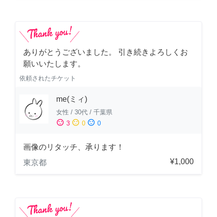
ありがとうございました。 引き続きよろしくお
願いいたします。
依頼されたチケット
me(ミィ)
女性
/
30代
/
千葉県
sentiment_satisfied
sentiment_neutral
sentiment_dissatisfied
3
0
0
画像のリタッチ、承ります！
¥1,000
東京都