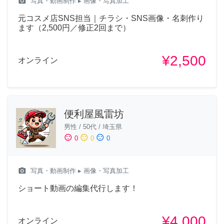
camera_alt
写真・動画制作
▸ 画像・写真加工
元コスメ店SNS担当｜チラシ・SNS画像・名刺作り
ます（2,500円／修正2回まで）
¥2,500
オンライン
便利屋風雷坊
男性
/
50代
/
埼玉県
sentiment_satisfied
sentiment_neutral
sentiment_dissatisfied
0
0
0
camera_alt
写真・動画制作
▸ 画像・写真加工
ショート動画の編集代行します！
¥4,000
オンライン