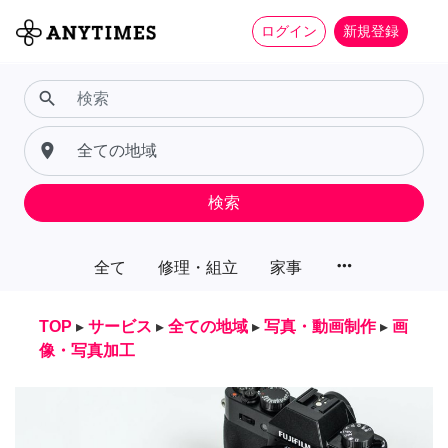
ログイン
新規登録
search
place
検索
more_horiz
全て
修理・組立
家事
TOP
▸
サービス
▸
全ての地域
▸
写真・動画制作
▸
画
像・写真加工