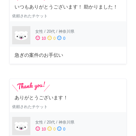
いつもありがとうございます！ 助かりました！
依頼されたチケット
女性
/
20代
/
神奈川県
sentiment_satisfied
sentiment_neutral
sentiment_dissatisfied
10
0
0
急ぎの案件のお手伝い
ありがとうございます！
依頼されたチケット
女性
/
20代
/
神奈川県
sentiment_satisfied
sentiment_neutral
sentiment_dissatisfied
10
0
0