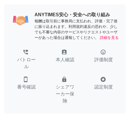
ANYTIMES安心・安全への取り組み
報酬は取引前に事務局に支払われ、評価・完了後
に振り込まれます。利用規約違反の恐れや、少し
でも不審な内容のサービスやリクエストやユーザ
ーがあった場合は通報してください。
詳細を見る
perm_phone_msg
assignment_ind
tag_faces
パトロー
本人確認
評価制度
ル
smartphone
lock
stars
番号確認
シェアワ
認定制度
ーカー保
険