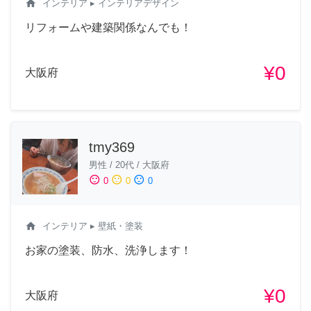
home
インテリア
▸ インテリアデザイン
リフォームや建築関係なんでも！
¥0
大阪府
tmy369
男性
/
20代
/
大阪府
sentiment_satisfied
sentiment_neutral
sentiment_dissatisfied
0
0
0
home
インテリア
▸ 壁紙・塗装
お家の塗装、防水、洗浄します！
¥0
大阪府