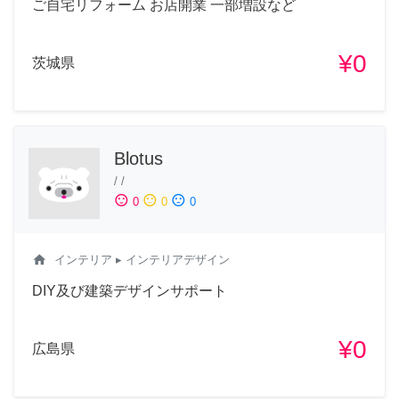
ご自宅リフォーム お店開業 一部増設など
¥0
茨城県
Blotus
/
/
sentiment_satisfied
sentiment_neutral
sentiment_dissatisfied
0
0
0
home
インテリア
▸ インテリアデザイン
DIY及び建築デザインサポート
¥0
広島県