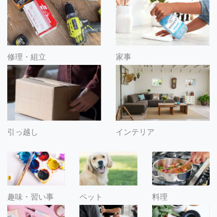
修理・組立
家事
引っ越し
インテリア
趣味・習い事
ペット
料理