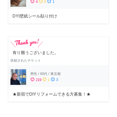
sentiment_satisfied
sentiment_neutral
sentiment_dissatisfied
4
0
1
DYI壁紙シール貼り付け
有り難うございました。
依頼されたチケット
男性
/
60代
/
東京都
sentiment_satisfied
sentiment_neutral
sentiment_dissatisfied
219
1
3
★新宿でDIYリフォームできる方募集！★