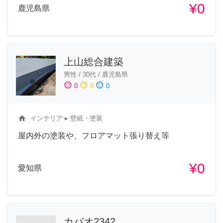
¥0
鹿児島県
上山総合建築
男性
/
30代
/
鹿児島県
sentiment_satisfied
sentiment_neutral
sentiment_dissatisfied
0
0
0
home
インテリア
▸ 壁紙・塗装
屋内外の塗装や、フロアマット張り替え等
¥0
愛知県
カバオ2342