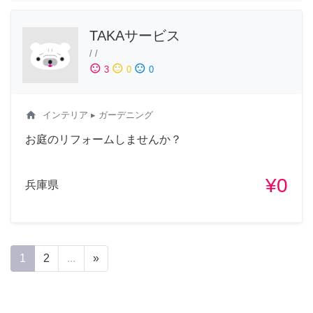
TAKAサービス
/
/
sentiment_satisfied
sentiment_neutral
sentiment_dissatisfied
3
0
0
home
インテリア
▸ ガーデニング
お庭のリフォームしませんか？
¥0
兵庫県
1
2
...
»