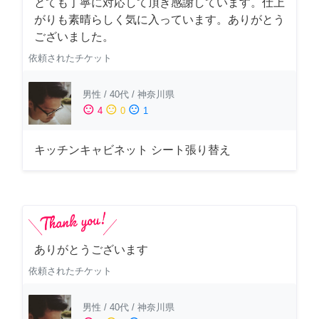
とても丁寧に対応して頂き感謝しています。仕上
がりも素晴らしく気に入っています。ありがとう
ございました。
依頼されたチケット
男性
/
40代
/
神奈川県
sentiment_satisfied
sentiment_neutral
sentiment_dissatisfied
4
0
1
キッチンキャビネット シート張り替え
ありがとうございます
依頼されたチケット
男性
/
40代
/
神奈川県