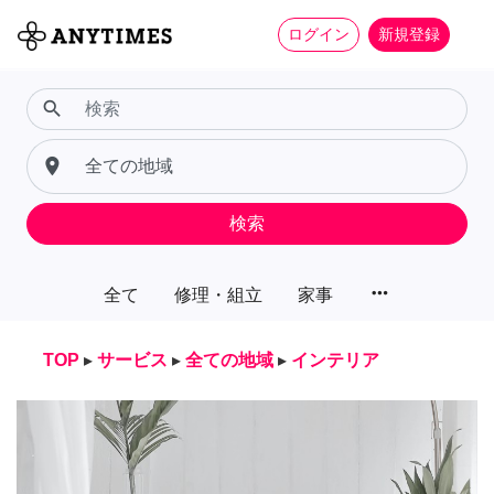
ログイン
新規登録
search
place
検索
more_horiz
全て
修理・組立
家事
TOP
▸
サービス
▸
全ての地域
▸
インテリア