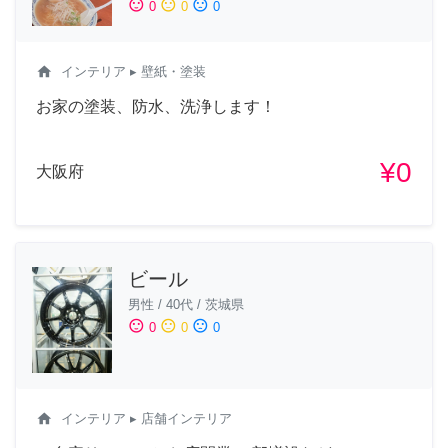
sentiment_satisfied
sentiment_neutral
sentiment_dissatisfied
0
0
0
home
インテリア
▸ 壁紙・塗装
お家の塗装、防水、洗浄します！
¥0
大阪府
ビール
男性
/
40代
/
茨城県
sentiment_satisfied
sentiment_neutral
sentiment_dissatisfied
0
0
0
home
インテリア
▸ 店舗インテリア