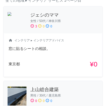
全ての地域
▸ インテリア
サービス
1ページ目
ジェシのママ
女性
/
50代
/
神奈川県
sentiment_satisfied
sentiment_neutral
sentiment_dissatisfied
3
0
0
home
インテリア
▸ インテリアアドバイス
窓に貼るシートの相談。
¥0
東京都
上山総合建築
男性
/
30代
/
鹿児島県
sentiment_satisfied
sentiment_neutral
sentiment_dissatisfied
0
0
0