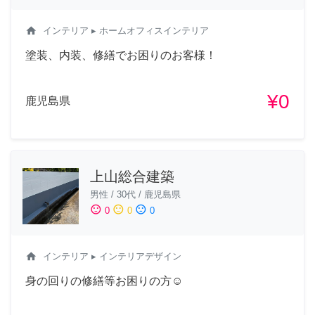
home
インテリア
▸ ホームオフィスインテリア
塗装、内装、修繕でお困りのお客様！
¥0
鹿児島県
上山総合建築
男性
/
30代
/
鹿児島県
sentiment_satisfied
sentiment_neutral
sentiment_dissatisfied
0
0
0
home
インテリア
▸ インテリアデザイン
身の回りの修繕等お困りの方☺️