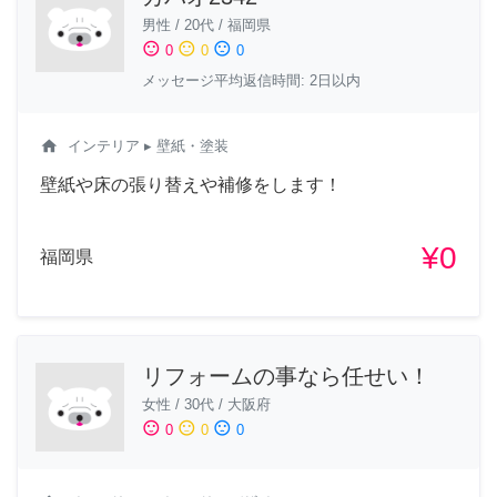
男性
/
20代
/
福岡県
sentiment_satisfied
sentiment_neutral
sentiment_dissatisfied
0
0
0
メッセージ平均返信時間: 2日以内
home
インテリア
▸ 壁紙・塗装
壁紙や床の張り替えや補修をします！
¥0
福岡県
リフォームの事なら任せい！
女性
/
30代
/
大阪府
sentiment_satisfied
sentiment_neutral
sentiment_dissatisfied
0
0
0