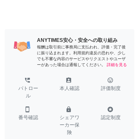
ANYTIMES安心・安全への取り組み
報酬は取引前に事務局に支払われ、評価・完了後
に振り込まれます。利用規約違反の恐れや、少し
でも不審な内容のサービスやリクエストやユーザ
ーがあった場合は通報してください。
詳細を見る
perm_phone_msg
assignment_ind
tag_faces
パトロー
本人確認
評価制度
ル
smartphone
lock
stars
番号確認
シェアワ
認定制度
ーカー保
険