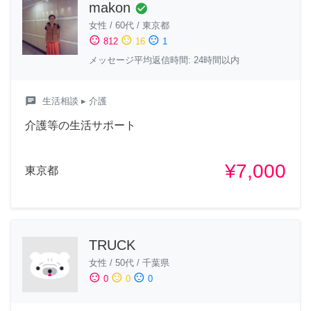
makon
check_circle
女性
/
60代
/
東京都
sentiment_satisfied
sentiment_neutral
sentiment_dissatisfied
812
16
1
メッセージ平均返信時間: 24時間以内
chat
生活相談
▸ 介護
介護等の生活サポート
¥7,000
東京都
TRUCK
女性
/
50代
/
千葉県
sentiment_satisfied
sentiment_neutral
sentiment_dissatisfied
0
0
0