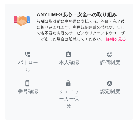
ANYTIMES安心・安全への取り組み
報酬は取引前に事務局に支払われ、評価・完了後
に振り込まれます。利用規約違反の恐れや、少し
でも不審な内容のサービスやリクエストやユーザ
ーがあった場合は通報してください。
詳細を見る
perm_phone_msg
assignment_ind
tag_faces
パトロー
本人確認
評価制度
ル
smartphone
lock
stars
番号確認
シェアワ
認定制度
ーカー保
険