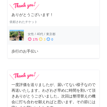
ありがとうございます！
依頼されたチケット
女性
/
40代
/
東京都
sentiment_satisfied
sentiment_neutral
sentiment_dissatisfied
175
3
0
歩行のお手伝い
一度評価を送りましたが、届いてない様子なので
再送いたします。わざわざ早めに時間を割いて頂
きありがとうございました。次回は整理替えの機
会に打ち合わせ願えればと思います。その節には