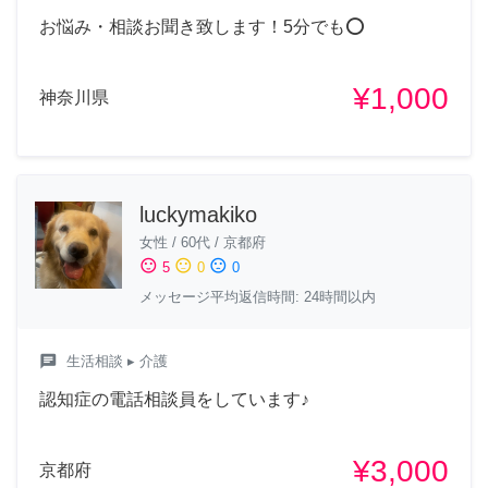
お悩み・相談お聞き致します！5分でも⭕️
¥1,000
神奈川県
luckymakiko
女性
/
60代
/
京都府
sentiment_satisfied
sentiment_neutral
sentiment_dissatisfied
5
0
0
メッセージ平均返信時間: 24時間以内
chat
生活相談
▸ 介護
認知症の電話相談員をしています♪
¥3,000
京都府