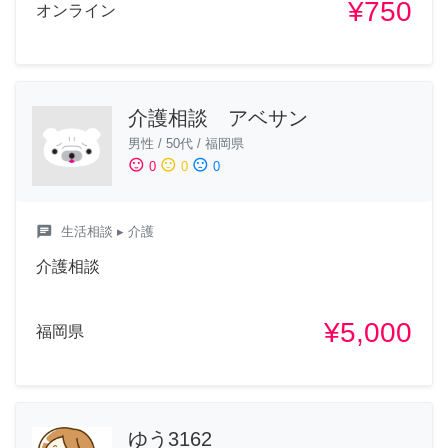
¥750
オンライン
介護相談 アベサン
男性
/
50代
/
福岡県
sentiment_satisfied
sentiment_neutral
sentiment_dissatisfied
0
0
0
chat
生活相談
▸ 介護
介護相談
¥5,000
福岡県
ゆう3162