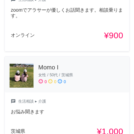
zoomでアラサーが優しくお話聞きます。相談乗りま
す。
¥900
オンライン
Momo I
女性
/
50代
/
茨城県
sentiment_satisfied
sentiment_neutral
sentiment_dissatisfied
0
0
0
chat
生活相談
▸ 介護
お悩み聞きます
¥1,000
茨城県