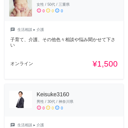
女性
/
50代
/
三重県
sentiment_satisfied
sentiment_neutral
sentiment_dissatisfied
0
0
0
chat
生活相談
▸ 介護
子育て、介護、その他色々相談や悩み聞かせて下さ
い
¥1,500
オンライン
Keisuke3160
男性
/
30代
/
神奈川県
sentiment_satisfied
sentiment_neutral
sentiment_dissatisfied
0
0
0
chat
生活相談
▸ 介護