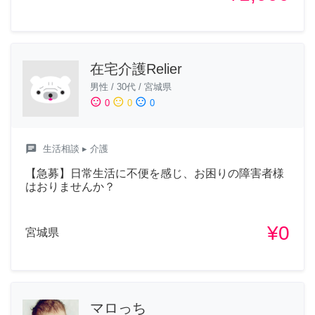
在宅介護Relier
男性
/
30代
/
宮城県
sentiment_satisfied
sentiment_neutral
sentiment_dissatisfied
0
0
0
chat
生活相談
▸ 介護
【急募】日常生活に不便を感じ、お困りの障害者様
はおりませんか？
¥0
宮城県
マロっち