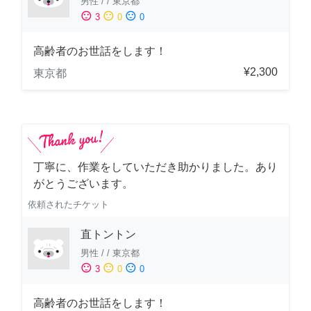
男性
/
/
東京都
sentiment_satisfied
sentiment_neutral
sentiment_dissatisfied
3
0
0
高齢者のお世話をします！
¥2,300
東京都
丁寧に、作業をしていただき助かりました。あり
がとうございます。
依頼されたチケット
直トントン
男性
/
/
東京都
sentiment_satisfied
sentiment_neutral
sentiment_dissatisfied
3
0
0
高齢者のお世話をします！