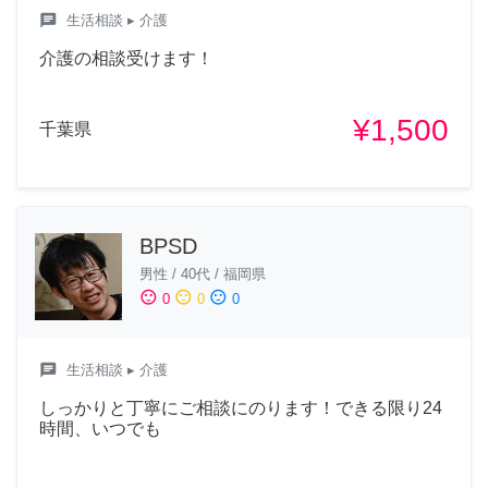
chat
生活相談
▸ 介護
介護の相談受けます！
¥1,500
千葉県
BPSD
男性
/
40代
/
福岡県
sentiment_satisfied
sentiment_neutral
sentiment_dissatisfied
0
0
0
chat
生活相談
▸ 介護
しっかりと丁寧にご相談にのります！できる限り24
時間、いつでも