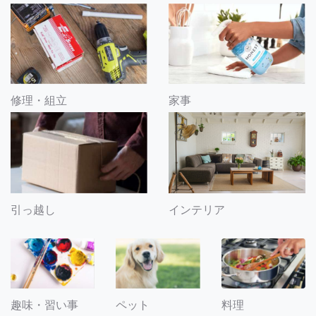
修理・組立
家事
引っ越し
インテリア
趣味・習い事
ペット
料理