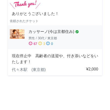
ありがとうございました！
依頼されたチケット
カッサーノ(今は京都住み)
check_circle
男性
/
30代
/
東京都
sentiment_satisfied
sentiment_neutral
sentiment_dissatisfied
67
3
0
現在停止中 高齢者の送迎や、付き添いなどをい
たします！
¥2,000
代々木駅 (東京都)