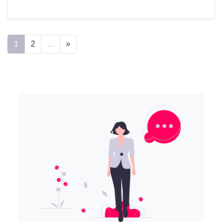
1
2
...
»