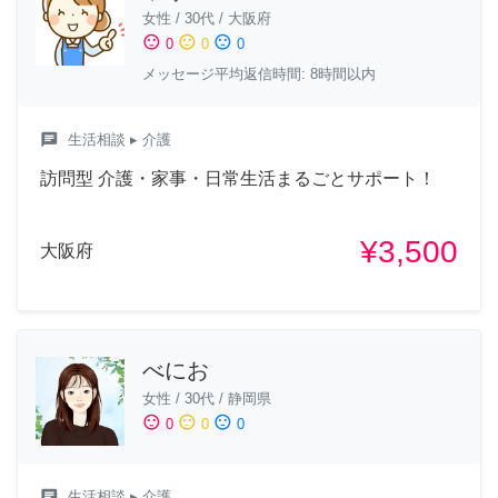
女性
/
30代
/
大阪府
sentiment_satisfied
sentiment_neutral
sentiment_dissatisfied
0
0
0
メッセージ平均返信時間: 8時間以内
chat
生活相談
▸ 介護
訪問型 介護・家事・日常生活まるごとサポート！
¥3,500
大阪府
べにお
女性
/
30代
/
静岡県
sentiment_satisfied
sentiment_neutral
sentiment_dissatisfied
0
0
0
chat
生活相談
▸ 介護