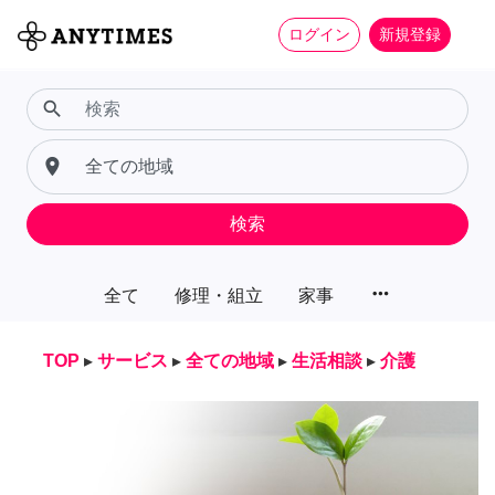
ログイン
新規登録
search
place
検索
more_horiz
全て
修理・組立
家事
TOP
▸
サービス
▸
全ての地域
▸
生活相談
▸
介護