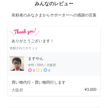
みんなのレビュー
依頼者のみなさまからサポーターへの感謝の言葉
ありがとうございます！
依頼されたチケット
ますやん
女性
/
50代
/
大阪府
sentiment_satisfied
sentiment_neutral
sentiment_dissatisfied
0
2
0
買い物代行・買い物同行します
¥3,000
大阪府