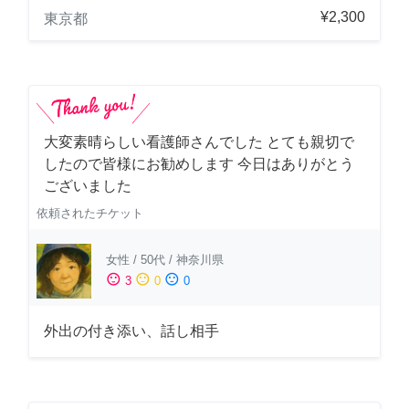
¥2,300
東京都
大変素晴らしい看護師さんでした とても親切で
したので皆様にお勧めします 今日はありがとう
ございました
依頼されたチケット
女性
/
50代
/
神奈川県
sentiment_satisfied
sentiment_neutral
sentiment_dissatisfied
3
0
0
外出の付き添い、話し相手