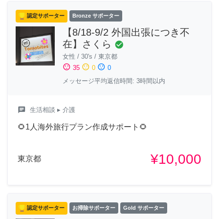
認定サポーター
Bronze サポーター
【8/18-9/2 外国出張につき不
在】さくら
check_circle
女性
/
30's
/
東京都
sentiment_satisfied
sentiment_neutral
sentiment_dissatisfied
35
0
0
メッセージ平均返信時間: 3時間以内
chat
生活相談
▸ 介護
🌻1人海外旅行プラン作成サポート🌻
¥10,000
東京都
認定サポーター
お掃除サポーター
Gold サポーター