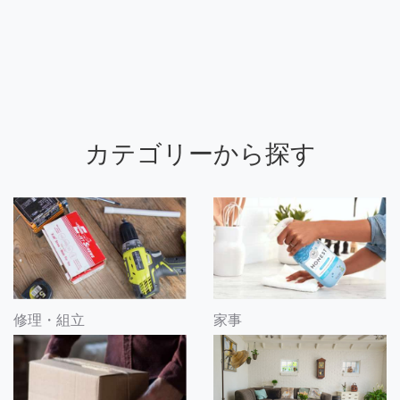
カテゴリーから探す
修理・組立
家事