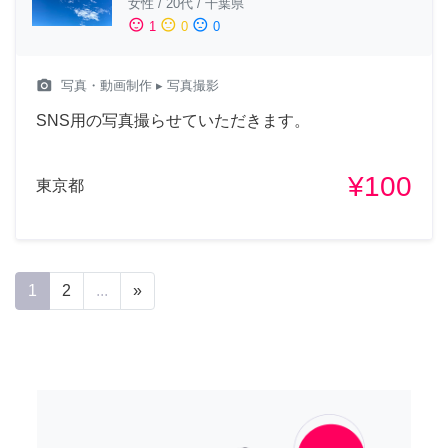
女性
/
20代
/
千葉県
sentiment_satisfied
sentiment_neutral
sentiment_dissatisfied
1
0
0
camera_alt
写真・動画制作
▸ 写真撮影
SNS用の写真撮らせていただきます。
¥100
東京都
1
2
...
»