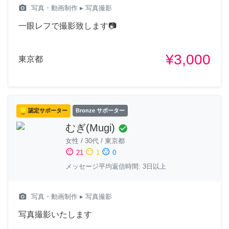
camera_alt
写真・動画制作
▸ 写真撮影
一眼レフで撮影致します📷
¥3,000
東京都
認定サポーター
Bronze サポーター
むぎ(Mugi)
check_circle
女性
/
30代
/
東京都
sentiment_satisfied
sentiment_neutral
sentiment_dissatisfied
21
1
0
メッセージ平均返信時間: 3日以上
camera_alt
写真・動画制作
▸ 写真撮影
写真撮影いたします