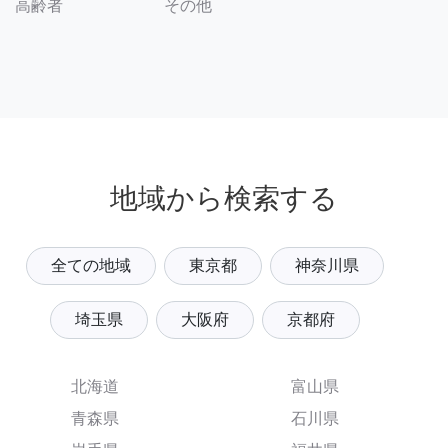
その他
高齢者
地域から検索する
全ての地域
東京都
神奈川県
埼玉県
大阪府
京都府
北海道
富山県
青森県
石川県