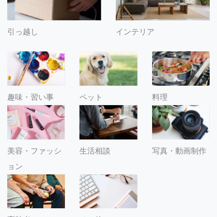
引っ越し
インテリア
趣味・習い事
ペット
料理
美容・ファッシ
生活相談
写真・動画制作
ョン