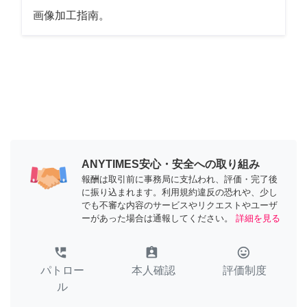
画像加工指南。
ANYTIMES安心・安全への取り組み
報酬は取引前に事務局に支払われ、評価・完了後
に振り込まれます。利用規約違反の恐れや、少し
でも不審な内容のサービスやリクエストやユーザ
ーがあった場合は通報してください。
詳細を見る
perm_phone_msg
assignment_ind
tag_faces
パトロー
本人確認
評価制度
ル