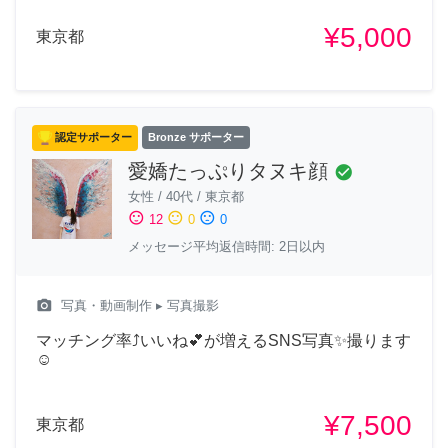
¥5,000
東京都
認定サポーター
Bronze サポーター
愛嬌たっぷりタヌキ顔
check_circle
女性
/
40代
/
東京都
sentiment_satisfied
sentiment_neutral
sentiment_dissatisfied
12
0
0
メッセージ平均返信時間: 2日以内
camera_alt
写真・動画制作
▸ 写真撮影
マッチング率⤴️いいね💕が増えるSNS写真✨撮ります
☺️
¥7,500
東京都