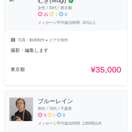
むぎ(Mugi)
check_circle
女性
/
30代
/
東京都
sentiment_satisfied
sentiment_neutral
sentiment_dissatisfied
21
1
0
メッセージ平均返信時間: 3日以上
camera_alt
写真・動画制作
▸ ビデオ制作
撮影・編集します
¥35,000
東京都
ブルーレイン
男性
/
70代
/
千葉県
sentiment_satisfied
sentiment_neutral
sentiment_dissatisfied
3
0
0
メッセージ平均返信時間: 12時間以内