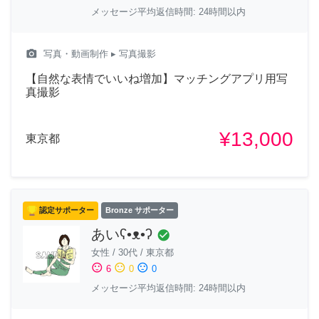
メッセージ平均返信時間: 24時間以内
camera_alt
写真・動画制作
▸ 写真撮影
【自然な表情でいいね増加】マッチングアプリ用写
真撮影
¥13,000
東京都
認定サポーター
Bronze サポーター
あいʕ•ᴥ•ʔ
check_circle
女性
/
30代
/
東京都
sentiment_satisfied
sentiment_neutral
sentiment_dissatisfied
6
0
0
メッセージ平均返信時間: 24時間以内