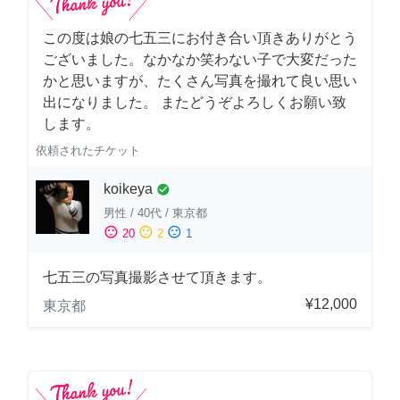
この度は娘の七五三にお付き合い頂きありがとう
ございました。なかなか笑わない子で大変だった
かと思いますが、たくさん写真を撮れて良い思い
出になりました。 またどうぞよろしくお願い致
します。
依頼されたチケット
koikeya
check_circle
男性
/
40代
/
東京都
sentiment_satisfied
sentiment_neutral
sentiment_dissatisfied
20
2
1
七五三の写真撮影させて頂きます。
¥12,000
東京都