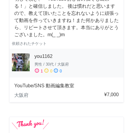
る！」と確信しました。 後は慣れだと思います
ので、教えて頂いたことを忘れないように頑張っ
て動画を作っていきますね！また何かありました
ら、リピートさせて頂きます。本当にありがとう
ございました。m(_ _)m
依頼されたチケット
you1162
男性
/
30代
/
大阪府
sentiment_satisfied
sentiment_neutral
sentiment_dissatisfied
1
0
0
YouTube/SNS 動画編集教室
¥7,000
大阪府