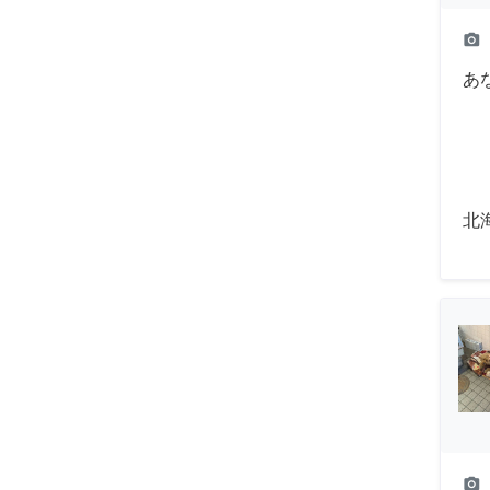
camera_alt
あ
北
camera_alt