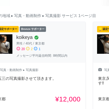
の地域
▸ 写真・動画制作
▸ 写真撮影
サービス
1ページ目
認定サポーター
Bronze サポーター
認定
koikeya
check_circle
男性
/
40代
/
東京都
sentiment_satisfied
sentiment_neutral
sentiment_dissatisfied
20
2
1
メッセージ平均返信時間: 8時間以内
camera_alt
写真・動画制作
▸ 写真撮影
写
五三の写真撮影させて頂きます。
東京
す!!
¥12,000
京都
東京