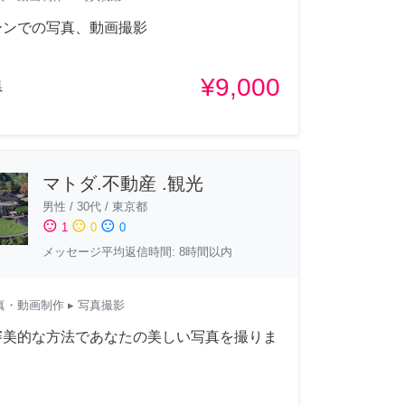
ーンでの写真、動画撮影
¥9,000
県
マトダ.不動産 .観光
男性
/
30代
/
東京都
sentiment_satisfied
sentiment_neutral
sentiment_dissatisfied
1
0
0
メッセージ平均返信時間: 8時間以内
真・動画制作
▸ 写真撮影
審美的な方法であなたの美しい写真を撮りま