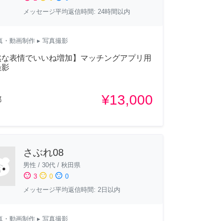
メッセージ平均返信時間: 24時間以内
真・動画制作
▸ 写真撮影
然な表情でいいね増加】マッチングアプリ用
撮影
¥13,000
都
さぶれ08
男性
/
30代
/
秋田県
sentiment_satisfied
sentiment_neutral
sentiment_dissatisfied
3
0
0
メッセージ平均返信時間: 2日以内
真・動画制作
▸ 写真撮影