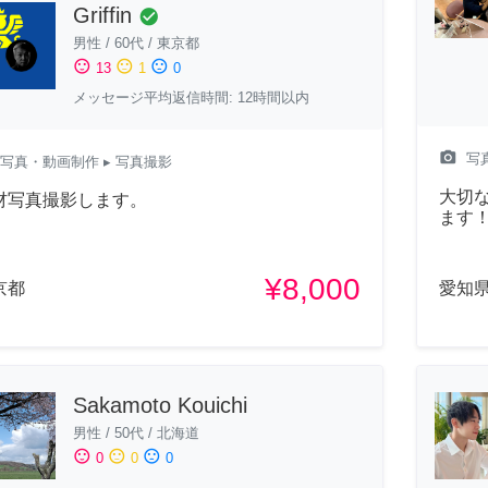
Griffin
check_circle
男性
/
60代
/
東京都
sentiment_satisfied
sentiment_neutral
sentiment_dissatisfied
13
1
0
メッセージ平均返信時間: 12時間以内
camera_alt
写
写真・動画制作
▸ 写真撮影
大切な
材写真撮影します。
ます
¥8,000
京都
愛知
Sakamoto Kouichi
男性
/
50代
/
北海道
sentiment_satisfied
sentiment_neutral
sentiment_dissatisfied
0
0
0