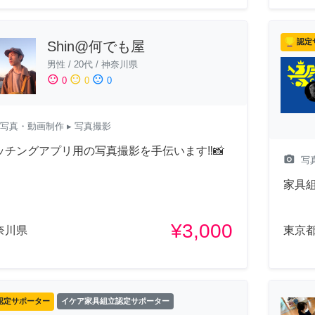
認定
Shin@何でも屋
男性
/
20代
/
神奈川県
sentiment_satisfied
sentiment_neutral
sentiment_dissatisfied
0
0
0
写真・動画制作
▸ 写真撮影
ッチングアプリ用の写真撮影を手伝います‼️📸
camera_alt
写
家具
¥3,000
奈川県
東京
認定サポーター
イケア家具組立認定サポーター