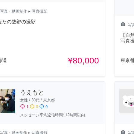
写真・動画制作
▸ 写真撮影
なたの故郷の撮影
camera_alt
写
【自
写真
¥80,000
海道
東京
うえもと
女性
/
30代
/
東京都
sentiment_satisfied
sentiment_neutral
sentiment_dissatisfied
1
0
0
メッセージ平均返信時間: 12時間以内
camera_alt
写真・動画制作
▸ 写真撮影
写