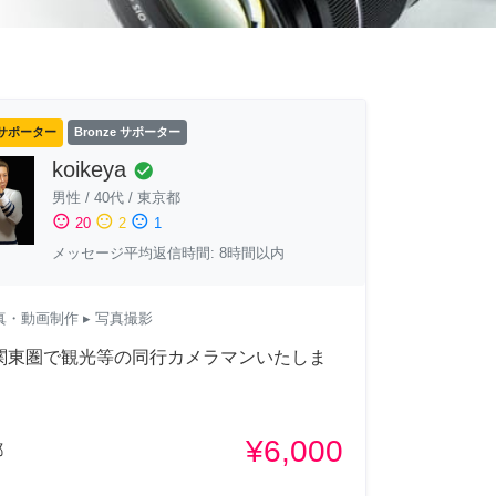
サポーター
Bronze サポーター
koikeya
check_circle
男性
/
40代
/
東京都
sentiment_satisfied
sentiment_neutral
sentiment_dissatisfied
20
2
1
メッセージ平均返信時間: 8時間以内
真・動画制作
▸ 写真撮影
,関東圏で観光等の同行カメラマンいたしま
¥6,000
都