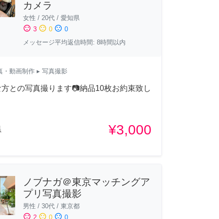
カメラ
女性
/
20代
/
愛知県
sentiment_satisfied
sentiment_neutral
sentiment_dissatisfied
3
0
0
メッセージ平均返信時間: 8時間以内
真・動画制作
▸ 写真撮影
方との写真撮ります📷️納品10枚お約束致し
！
¥3,000
県
ノブナガ＠東京マッチングア
プリ写真撮影
男性
/
30代
/
東京都
sentiment_satisfied
sentiment_neutral
sentiment_dissatisfied
2
0
0