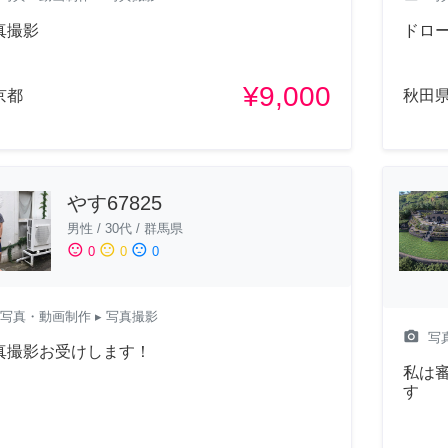
真撮影
ドロ
¥9,000
京都
秋田
やす67825
男性
/
30代
/
群馬県
sentiment_satisfied
sentiment_neutral
sentiment_dissatisfied
0
0
0
写真・動画制作
▸ 写真撮影
camera_alt
写
真撮影お受けします！
私は
す