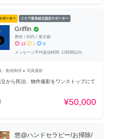
サポーター
イケア家具組立認定サポーター
Griffin
check_circle
男性
/
60代
/
東京都
sentiment_satisfied
sentiment_neutral
sentiment_dissatisfied
13
1
0
メッセージ平均返信時間: 12時間以内
真・動画制作
▸ 写真撮影
組立から民泊、物件撮影をワンストップにて
¥50,000
都
悠@ハンドセラピー/お掃除/