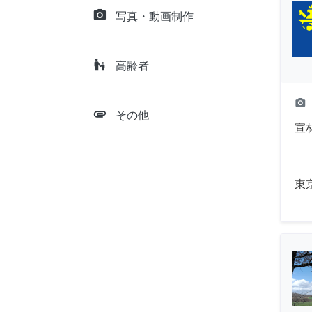
camera_alt
写真・動画制作
escalator_warning
高齢者
camera_alt
attachment
その他
宣
東