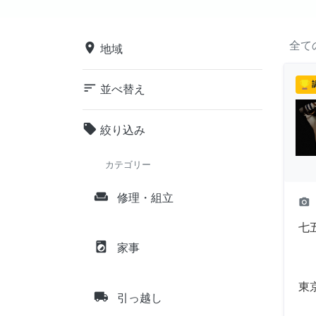
全て
place
地域
sort
並べ替え
local_offer
絞り込み
カテゴリー
weekend
修理・組立
camera_alt
七
local_laundry_service
家事
東
local_shipping
引っ越し