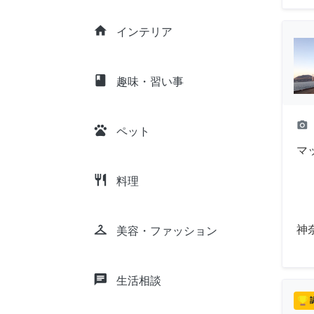
home
インテリア
class
趣味・習い事
camera_alt
pets
ペット
マ
restaurant
料理
checkroom
神
美容・ファッション
chat
生活相談