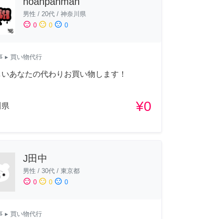
noanpanman
男性
/
20代
/
神奈川県
sentiment_satisfied
sentiment_neutral
sentiment_dissatisfied
0
0
0
事
▸ 買い物代行
しいあなたの代わりお買い物します！
¥0
川県
J田中
男性
/
30代
/
東京都
sentiment_satisfied
sentiment_neutral
sentiment_dissatisfied
0
0
0
事
▸ 買い物代行