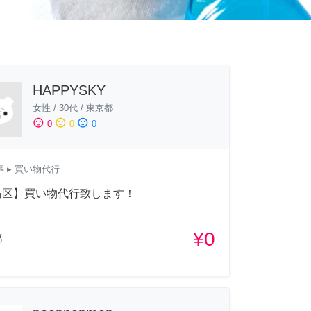
HAPPYSKY
女性
/
30代
/
東京都
sentiment_satisfied
sentiment_neutral
sentiment_dissatisfied
0
0
0
事
▸ 買い物代行
島区】買い物代行致します！
¥0
都