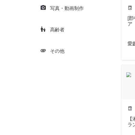
camera_alt
local_laundry_service
写真・動画制作
[
ア
escalator_warning
高齢者
愛
attachment
その他
local_laundry_service
【
ラ