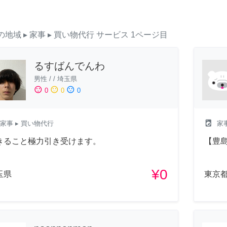
の地域
▸ 家事
▸ 買い物代行
サービス
1ページ目
るすばんでんわ
男性
/
/
埼玉県
sentiment_satisfied
sentiment_neutral
sentiment_dissatisfied
0
0
0
local_laundry_service
家事
▸ 買い物代行
家
きること極力引き受けます。
【豊
¥0
玉県
東京