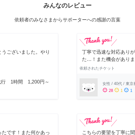
みんなのレビュー
依頼者のみなさまからサポーターへの感謝の言葉
とうございました。やり
丁寧で迅速な対応ありが
。
た…！また機会がありま
依頼されたチケット
行 1時間 1,200円～
女性
/
40代
/
東京
sentiment_satisfied
sentiment_neutral
sentiment_dissatisfied
28
1
1
ったです！また何かあっ
こちらの要望を丁寧に聞