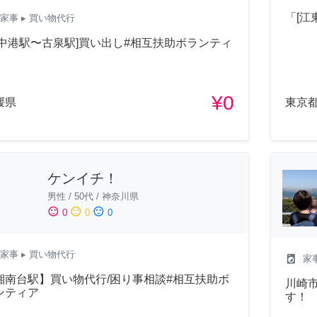
「[江
家事
▸ 買い物代行
郡中港駅〜古泉駅]買い出し#相互扶助ボランティ
¥0
媛県
東京
ケンイチ！
男性
/
50代
/
神奈川県
sentiment_satisfied
sentiment_neutral
sentiment_dissatisfied
0
0
0
家事
▸ 買い物代行
local_laundry_service
家
湘南台駅】買い物代行/困り事相談#相互扶助ボ
川崎市
ンティア
す！