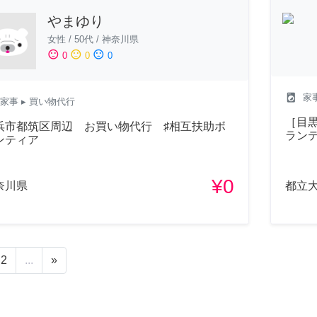
やまゆり
女性
/
50代
/
神奈川県
sentiment_satisfied
sentiment_neutral
sentiment_dissatisfied
0
0
0
local_laundry_service
家
家事
▸ 買い物代行
［目
浜市都筑区周辺 お買い物代行 ♯相互扶助ボ
ラン
ンティア
¥0
奈川県
都立大
2
...
»