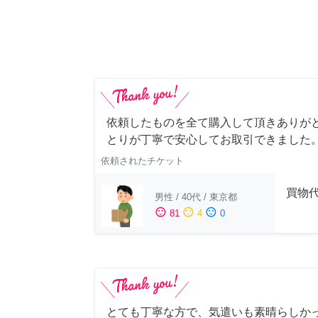
依頼したものを全て購入して頂きありが
とりが丁寧で安心してお取引できました
依頼されたチケット
買物代
男性
/
40代
/
東京都
sentiment_satisfied
sentiment_neutral
sentiment_dissatisfied
81
4
0
とても丁寧な方で、気遣いも素晴らしか