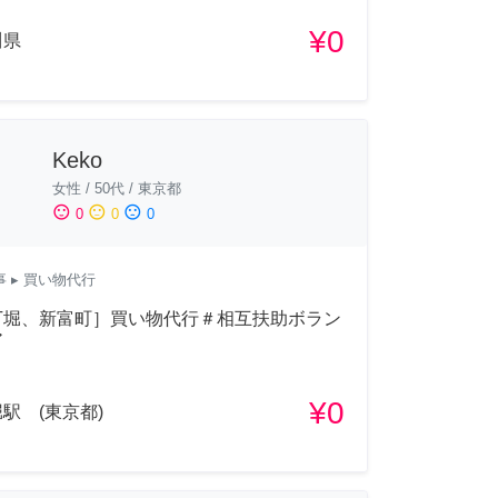
¥0
川県
Keko
女性
/
50代
/
東京都
sentiment_satisfied
sentiment_neutral
sentiment_dissatisfied
0
0
0
事
▸ 買い物代行
丁堀、新富町］買い物代行＃相互扶助ボラン
ア
¥0
駅 (東京都)