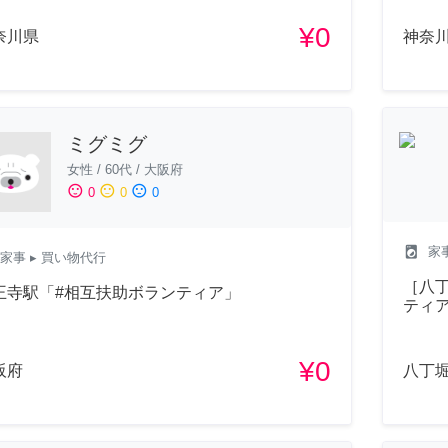
¥0
奈川県
神奈
ミグミグ
女性
/
60代
/
大阪府
sentiment_satisfied
sentiment_neutral
sentiment_dissatisfied
0
0
0
local_laundry_service
家
家事
▸ 買い物代行
［八
王寺駅「#相互扶助ボランティア」
ティ
¥0
阪府
八丁堀