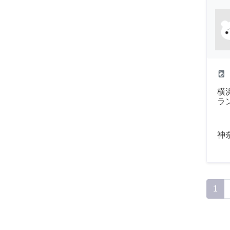
local_laundry_service
横
ラ
神
1