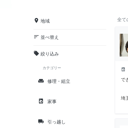
全て
place
地域
sort
並べ替え
local_offer
絞り込み
カテゴリー
local_laundry_service
で
weekend
修理・組立
埼
local_laundry_service
家事
local_shipping
引っ越し