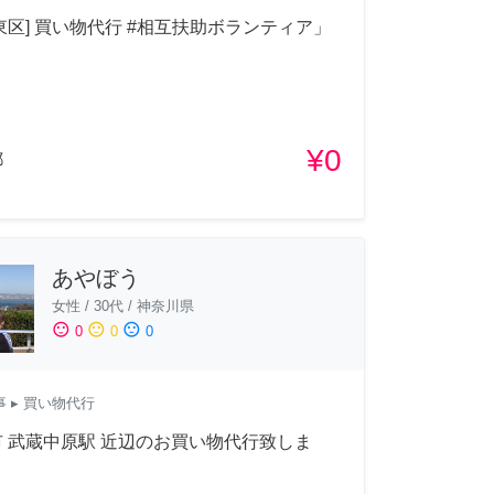
東区] 買い物代行 #相互扶助ボランティア」
¥0
都
あやぼう
女性
/
30代
/
神奈川県
sentiment_satisfied
sentiment_neutral
sentiment_dissatisfied
0
0
0
事
▸ 買い物代行
 武蔵中原駅 近辺のお買い物代行致しま