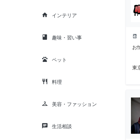
home
インテリア
local_laundry_service
class
趣味・習い事
お
pets
ペット
東
restaurant
料理
checkroom
美容・ファッション
chat
生活相談