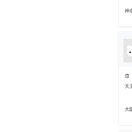
神
local_laundry_service
天
大