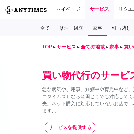
マイページ
サービス
リクエ
全て
修理・組立
家事
引っ越し
TOP
▸
サービス
▸
全ての地域
▸
家事
▸
買い
買い物代行のサービ
急な病気や、用事、妊娠中や育児中など、買
ニタイムズ）なら全国どこでも対応してく
夫。ネット購入に対応していないお店でもA
ますよ。
サービスを提供する