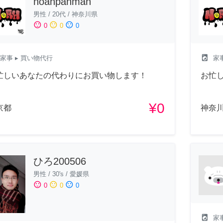
noanpanman
男性
/
20代
/
神奈川県
sentiment_satisfied
sentiment_neutral
sentiment_dissatisfied
0
0
0
local_laundry_service
家事
▸ 買い物代行
家
忙しいあなたの代わりにお買い物します！
お忙
¥0
京都
神奈
ひろ200506
男性
/
30's
/
愛媛県
sentiment_satisfied
sentiment_neutral
sentiment_dissatisfied
0
0
0
local_laundry_service
家