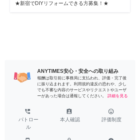
★新宿でDIYリフォームできる方募集！★
ANYTIMES安心・安全への取り組み
報酬は取引前に事務局に支払われ、評価・完了後
に振り込まれます。利用規約違反の恐れや、少し
でも不審な内容のサービスやリクエストやユーザ
ーがあった場合は通報してください。
詳細を見る
perm_phone_msg
assignment_ind
tag_faces
パトロー
本人確認
評価制度
ル