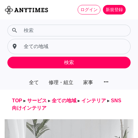
ログイン
新規登録
search
place
検索
more_horiz
全て
修理・組立
家事
TOP
▸
サービス
▸
全ての地域
▸
インテリア
▸
SNS
向けインテリア