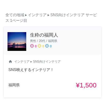
全ての地域
▸ インテリア
▸ SNS向けインテリア
サービ
ス
1ページ目
生粋の福岡人
男性
/
20代
/
福岡県
sentiment_satisfied
sentiment_neutral
sentiment_dissatisfied
0
0
0
home
インテリア
▸ SNS向けインテリア
SNS映えするインテリア！
¥1,500
福岡県