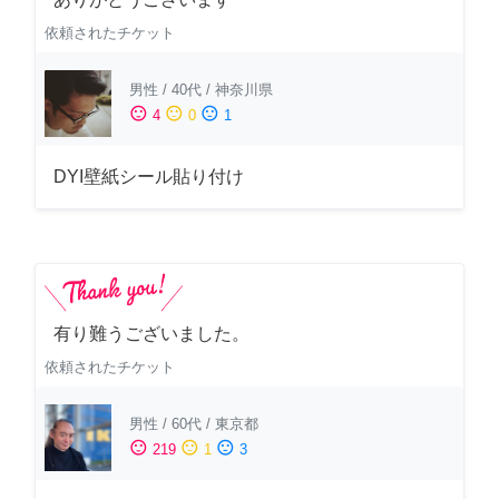
依頼されたチケット
男性
/
40代
/
神奈川県
sentiment_satisfied
sentiment_neutral
sentiment_dissatisfied
4
0
1
DYI壁紙シール貼り付け
有り難うございました。
依頼されたチケット
男性
/
60代
/
東京都
sentiment_satisfied
sentiment_neutral
sentiment_dissatisfied
219
1
3