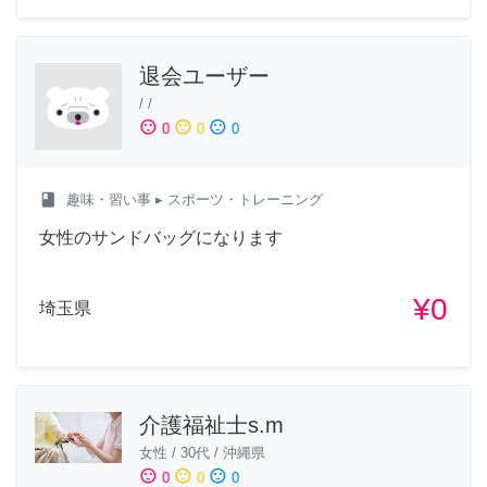
退会ユーザー
/
/
sentiment_satisfied
sentiment_neutral
sentiment_dissatisfied
0
0
0
class
趣味・習い事
▸ スポーツ・トレーニング
女性のサンドバッグになります
¥0
埼玉県
介護福祉士s.m
女性
/
30代
/
沖縄県
sentiment_satisfied
sentiment_neutral
sentiment_dissatisfied
0
0
0