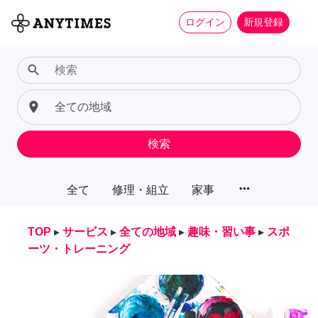
ログイン
新規登録
search
place
検索
more_horiz
全て
修理・組立
家事
TOP
▸
サービス
▸
全ての地域
▸
趣味・習い事
▸
スポ
ーツ・トレーニング