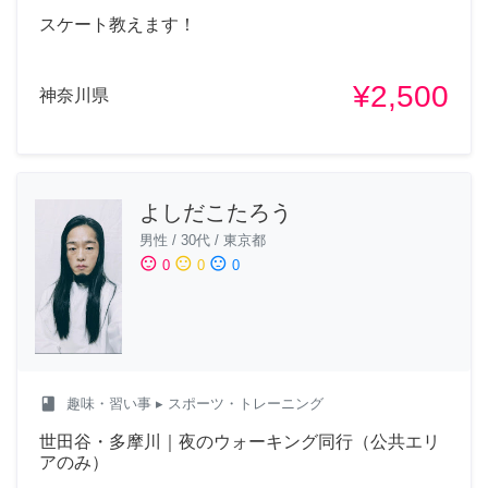
スケート教えます！
¥2,500
神奈川県
よしだこたろう
男性
/
30代
/
東京都
sentiment_satisfied
sentiment_neutral
sentiment_dissatisfied
0
0
0
class
趣味・習い事
▸ スポーツ・トレーニング
世田谷・多摩川｜夜のウォーキング同行（公共エリ
アのみ）