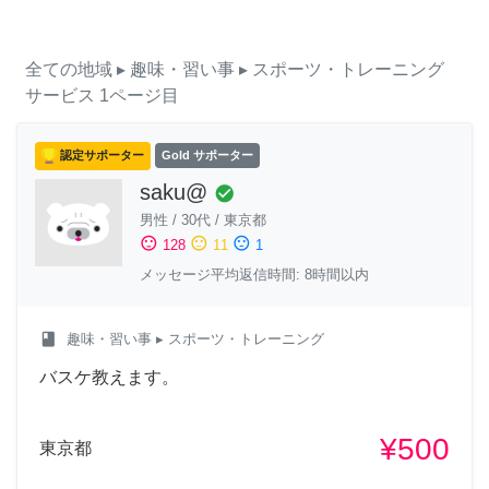
全ての地域
▸ 趣味・習い事
▸ スポーツ・トレーニング
サービス
1ページ目
認定サポーター
Gold サポーター
saku@
check_circle
男性
/
30代
/
東京都
sentiment_satisfied
sentiment_neutral
sentiment_dissatisfied
128
11
1
メッセージ平均返信時間: 8時間以内
class
趣味・習い事
▸ スポーツ・トレーニング
バスケ教えます。
¥500
東京都