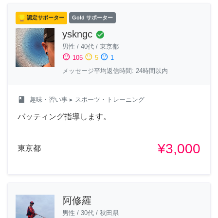
認定サポーター
Gold サポーター
yskngc
check_circle
男性
/
40代
/
東京都
sentiment_satisfied
sentiment_neutral
sentiment_dissatisfied
105
5
1
メッセージ平均返信時間: 24時間以内
class
趣味・習い事
▸ スポーツ・トレーニング
バッティング指導します。
¥3,000
東京都
阿修羅
男性
/
30代
/
秋田県