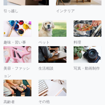
引っ越し
インテリア
趣味・習い事
ペット
料理
美容・ファッシ
生活相談
写真・動画制作
ョン
その他
高齢者