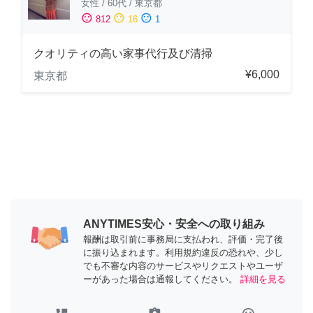
女性
/
60代
/
東京都
sentiment_satisfied
sentiment_neutral
sentiment_dissatisfied
812
16
1
クオリティの高い家事代行及び清掃
¥6,000
東京都
ANYTIMES安心・安全への取り組み
報酬は取引前に事務局に支払われ、評価・完了後
に振り込まれます。利用規約違反の恐れや、少し
でも不審な内容のサービスやリクエストやユーザ
ーがあった場合は通報してください。
詳細を見る