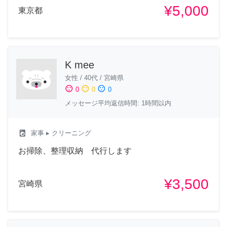
¥5,000
東京都
K mee
女性
/
40代
/
宮崎県
sentiment_satisfied
sentiment_neutral
sentiment_dissatisfied
0
0
0
メッセージ平均返信時間: 1時間以内
local_laundry_service
家事
▸ クリーニング
お掃除、整理収納 代行します
¥3,500
宮崎県