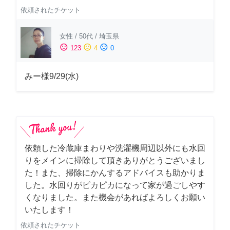
依頼されたチケット
女性
/
50代
/
埼玉県
sentiment_satisfied
sentiment_neutral
sentiment_dissatisfied
123
4
0
みー様9/29(水)
依頼した冷蔵庫まわりや洗濯機周辺以外にも水回
りをメインに掃除して頂きありがとうございまし
た！また、掃除にかんするアドバイスも助かりま
した。水回りがピカピカになって家が過ごしやす
くなりました。また機会があればよろしくお願い
いたします！
依頼されたチケット