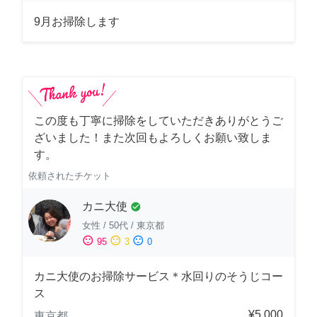
9月お掃除します
この度も丁寧に掃除をしていただきありがとうご
ざいました！また次回もよろしくお願い致しま
す。
依頼されたチケット
カニ大使
check_circle
女性
/
50代
/
東京都
sentiment_satisfied
sentiment_neutral
sentiment_dissatisfied
95
3
0
カニ大使のお掃除サービス＊水回りのそうじコー
ス
¥5,000
東京都