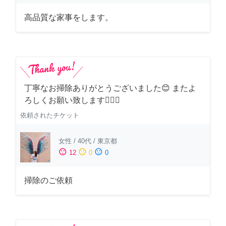
高品質な家事をします。
丁寧なお掃除ありがとうございました😊 またよ
ろしくお願い致します🙆‍♀️✨
依頼されたチケット
女性
/
40代
/
東京都
sentiment_satisfied
sentiment_neutral
sentiment_dissatisfied
12
0
0
掃除のご依頼