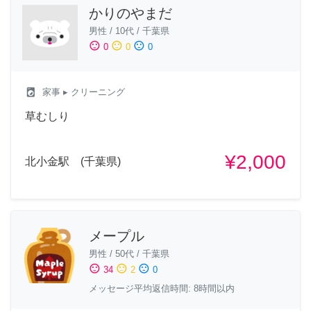
かりのやまだ
男性
/
10代
/
千葉県
sentiment_satisfied
sentiment_neutral
sentiment_dissatisfied
0
0
0
local_laundry_service
家事
▸ クリーニング
草むしり
¥2,000
北小金駅 (千葉県)
メープル
男性
/
50代
/
千葉県
sentiment_satisfied
sentiment_neutral
sentiment_dissatisfied
34
2
0
メッセージ平均返信時間: 8時間以内