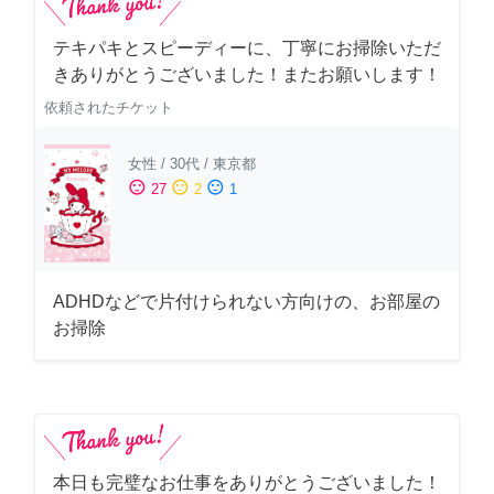
テキパキとスピーディーに、丁寧にお掃除いただ
きありがとうございました！またお願いします！
依頼されたチケット
女性
/
30代
/
東京都
sentiment_satisfied
sentiment_neutral
sentiment_dissatisfied
27
2
1
ADHDなどで片付けられない方向けの、お部屋の
お掃除
本日も完璧なお仕事をありがとうございました！