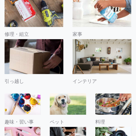
修理・組立
家事
引っ越し
インテリア
趣味・習い事
ペット
料理