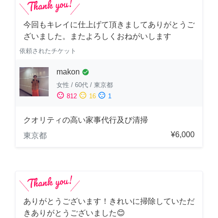
今回もキレイに仕上げて頂きましてありがとうご
ざいました。またよろしくおねがいします
依頼されたチケット
makon
check_circle
女性
/
60代
/
東京都
sentiment_satisfied
sentiment_neutral
sentiment_dissatisfied
812
16
1
クオリティの高い家事代行及び清掃
¥6,000
東京都
ありがとうございます！きれいに掃除していただ
きありがとうございました😊