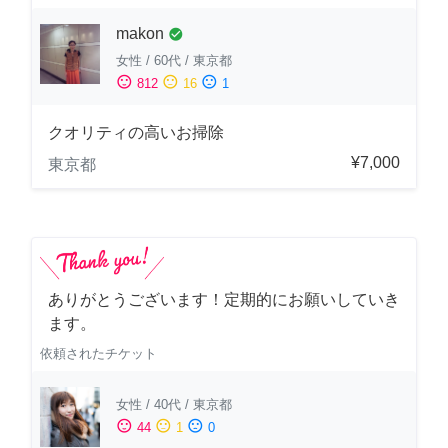
makon
check_circle
女性
/
60代
/
東京都
sentiment_satisfied
sentiment_neutral
sentiment_dissatisfied
812
16
1
クオリティの高いお掃除
¥7,000
東京都
ありがとうございます！定期的にお願いしていき
ます。
依頼されたチケット
女性
/
40代
/
東京都
sentiment_satisfied
sentiment_neutral
sentiment_dissatisfied
44
1
0