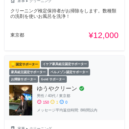
local_laundry_service
家事
▸ クリーニング
クリーニング検定保持者がお掃除をします。数種類
の洗剤を使いお風呂を洗浄！
¥12,000
東京都
認定サポーター
イケア家具組立認定サポーター
家具組立認定サポーター
ベルメゾン認定サポーター
お掃除サポーター
Gold サポーター
ゆうやクリーン
check_circle
男性
/
40代
/
東京都
sentiment_satisfied
sentiment_neutral
sentiment_dissatisfied
150
1
0
メッセージ平均返信時間: 8時間以内
local_laundry_service
家事
▸ クリーニング