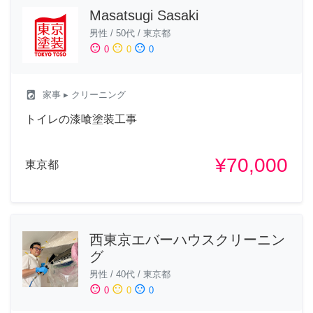
Masatsugi Sasaki
男性
/
50代
/
東京都
sentiment_satisfied
sentiment_neutral
sentiment_dissatisfied
0
0
0
local_laundry_service
家事
▸ クリーニング
トイレの漆喰塗装工事
¥70,000
東京都
西東京エバーハウスクリーニン
グ
男性
/
40代
/
東京都
sentiment_satisfied
sentiment_neutral
sentiment_dissatisfied
0
0
0