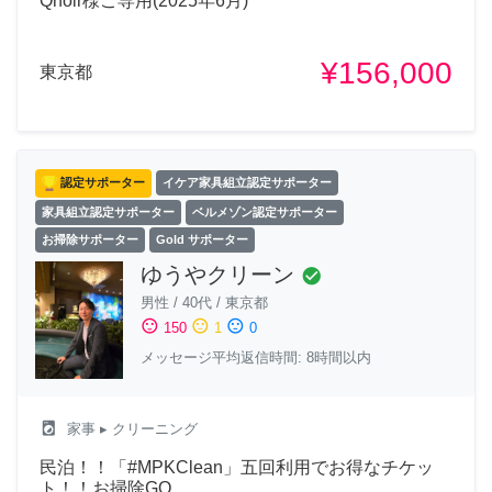
Qnoir様ご専用(2025年6月)
¥156,000
東京都
認定サポーター
イケア家具組立認定サポーター
家具組立認定サポーター
ベルメゾン認定サポーター
お掃除サポーター
Gold サポーター
ゆうやクリーン
check_circle
男性
/
40代
/
東京都
sentiment_satisfied
sentiment_neutral
sentiment_dissatisfied
150
1
0
メッセージ平均返信時間: 8時間以内
local_laundry_service
家事
▸ クリーニング
民泊！！「#MPKClean」五回利用でお得なチケッ
ト！！お掃除GO