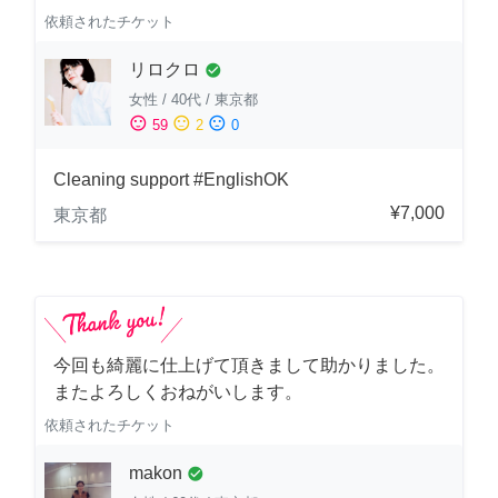
依頼されたチケット
リロクロ
check_circle
女性
/
40代
/
東京都
sentiment_satisfied
sentiment_neutral
sentiment_dissatisfied
59
2
0
Cleaning support #EnglishOK
¥7,000
東京都
今回も綺麗に仕上げて頂きまして助かりました。
またよろしくおねがいします。
依頼されたチケット
makon
check_circle