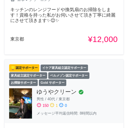
キッチンのレンジフードや換気扇のお掃除をしま
す！資格を持った私がお伺いさせて頂き丁寧に綺麗
にさせて頂きます✨😌✨
¥12,000
東京都
認定サポーター
イケア家具組立認定サポーター
家具組立認定サポーター
ベルメゾン認定サポーター
お掃除サポーター
Gold サポーター
ゆうやクリーン
check_circle
男性
/
40代
/
東京都
sentiment_satisfied
sentiment_neutral
sentiment_dissatisfied
150
1
0
メッセージ平均返信時間: 8時間以内