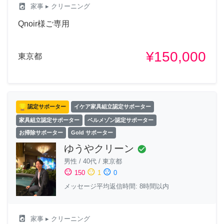
local_laundry_service
家事
▸ クリーニング
Qnoir様ご専用
¥150,000
東京都
認定サポーター
イケア家具組立認定サポーター
家具組立認定サポーター
ベルメゾン認定サポーター
お掃除サポーター
Gold サポーター
ゆうやクリーン
check_circle
男性
/
40代
/
東京都
sentiment_satisfied
sentiment_neutral
sentiment_dissatisfied
150
1
0
メッセージ平均返信時間: 8時間以内
local_laundry_service
家事
▸ クリーニング