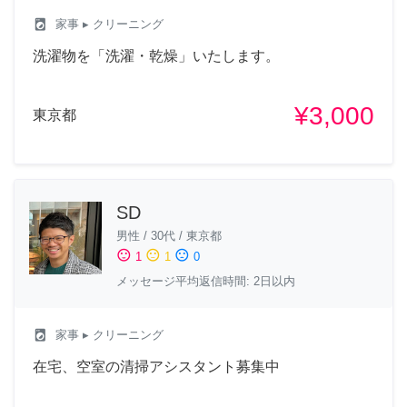
local_laundry_service
家事
▸ クリーニング
洗濯物を「洗濯・乾燥」いたします。
¥3,000
東京都
SD
男性
/
30代
/
東京都
sentiment_satisfied
sentiment_neutral
sentiment_dissatisfied
1
1
0
メッセージ平均返信時間: 2日以内
local_laundry_service
家事
▸ クリーニング
在宅、空室の清掃アシスタント募集中