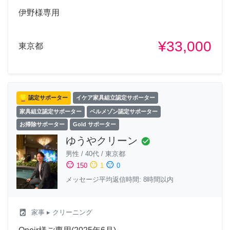
伊野様専用
¥33,000
東京都
認定サポーター
イケア家具組立認定サポーター
家具組立認定サポーター
ベルメゾン認定サポーター
お掃除サポーター
Gold サポーター
ゆうやクリーン
check_circle
男性
/
40代
/
東京都
sentiment_satisfied
sentiment_neutral
sentiment_dissatisfied
150
1
0
メッセージ平均返信時間: 8時間以内
local_laundry_service
家事
▸ クリーニング