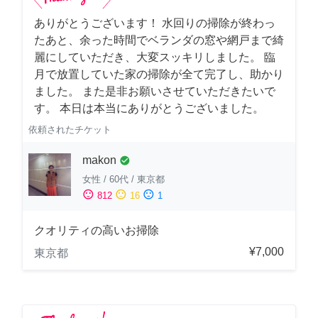
ありがとうございます！ 水回りの掃除が終わっ
たあと、余った時間でベランダの窓や網戸まで綺
麗にしていただき、大変スッキリしました。 臨
月で放置していた家の掃除が全て完了し、助かり
ました。 また是非お願いさせていただきたいで
す。 本日は本当にありがとうございました。
依頼されたチケット
makon
check_circle
女性
/
60代
/
東京都
sentiment_satisfied
sentiment_neutral
sentiment_dissatisfied
812
16
1
クオリティの高いお掃除
¥7,000
東京都