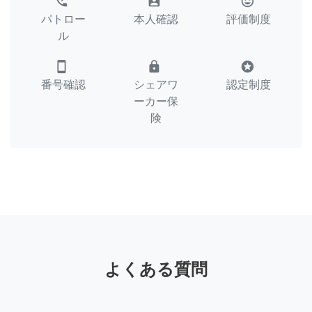
perm_phone_msg
assignment_ind
tag_faces
パトロー
本人確認
評価制度
ル
smartphone
lock
stars
番号確認
シェアワ
認定制度
ーカー保
険
よくある質問