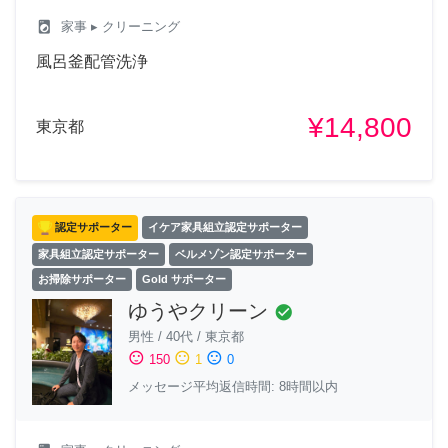
local_laundry_service
家事
▸ クリーニング
風呂釜配管洗浄
¥14,800
東京都
認定サポーター
イケア家具組立認定サポーター
家具組立認定サポーター
ベルメゾン認定サポーター
お掃除サポーター
Gold サポーター
ゆうやクリーン
check_circle
男性
/
40代
/
東京都
sentiment_satisfied
sentiment_neutral
sentiment_dissatisfied
150
1
0
メッセージ平均返信時間: 8時間以内