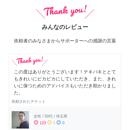
みんなのレビュー
依頼者のみなさまからサポーターへの感謝の言葉
この度はありがとうございます！テキパキととて
もきれいにピカピカにしていただき、また、きれ
いに保つためのアドバイスもいただき助かりまし
た。
依頼されたチケット
女性
/
50代
/
埼玉県
sentiment_satisfied
sentiment_neutral
sentiment_dissatisfied
123
4
0