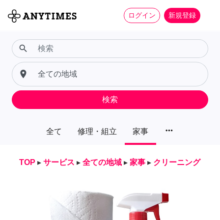
ログイン
新規登録
search
place
検索
more_horiz
全て
修理・組立
家事
TOP
▸
サービス
▸
全ての地域
▸
家事
▸
クリーニング