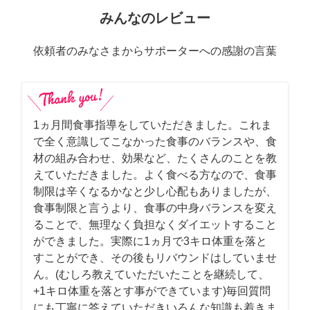
みんなのレビュー
依頼者のみなさまからサポーターへの感謝の言葉
1ヵ月間食事指導をしていただきました。これま
で全く意識してこなかった食事のバランスや、食
材の組み合わせ、効果など、たくさんのことを教
えていただきました。よく食べる方なので、食事
制限は辛くなるかなと少し心配もありましたが、
食事制限と言うより、食事の中身バランスを変え
ることで、無理なく負担なくダイエットすること
ができました。実際に1ヵ月で3キロ体重を落と
すことができ、その後もリバウンドはしていませ
ん。(むしろ教えていただいたことを継続して、
+1キロ体重を落とす事ができています)毎回質問
にも丁寧に答えていただきいろんな知識も着きま