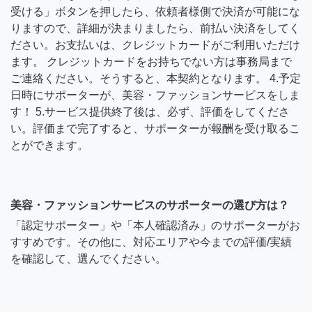
受ける」ボタンを押したら、依頼者様側で決済が可能にな
りますので、詳細が決まりましたら、前払い決済をしてく
ださい。お支払いは、クレジットカードがご利用いただけ
ます。 クレジットカードをお持ちでない方は事務局まで
ご連絡ください。そうすると、本契約となります。 4.予定
日時にサポーターが、美容・ファッションサービスをしま
す！ 5.サービス提供終了後は、必ず、評価をしてくださ
い。評価まで完了すると、サポーターが報酬を受け取るこ
とができます。
美容・ファッションサービスのサポーターの選び方は？
「認定サポーター」や「本人確認済み」のサポーターがお
すすめです。その他に、対応エリアや今までの評価/実績
を確認して、選んでください。