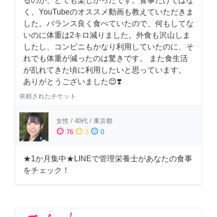
るのが、とても楽しかったです。食事だけではな
く、YouTubeのオススメ動画も教えていただきま
した。バランス良く食べていたので、何もしてな
いのに体重は2キロ減りました。外食も沢山しま
したし、コンビニもかなり利用していたのに、そ
れでも体重が減ったのは驚きです。 また食生活
が乱れてきた頃に利用したいと思っています。
ありがとうございました😊❣️
依頼されたチケット
女性
/
40代
/
東京都
sentiment_satisfied
sentiment_neutral
sentiment_dissatisfied
76
3
0
★1か月集中★LINEで管理栄養士があなたの食事
をチェック！