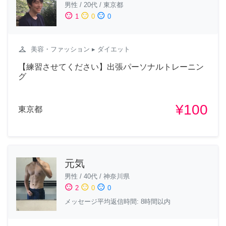
男性
/
20代
/
東京都
sentiment_satisfied
sentiment_neutral
sentiment_dissatisfied
1
0
0
checkroom
美容・ファッション
▸ ダイエット
【練習させてください】出張パーソナルトレーニン
グ
¥100
東京都
元気
男性
/
40代
/
神奈川県
sentiment_satisfied
sentiment_neutral
sentiment_dissatisfied
2
0
0
メッセージ平均返信時間: 8時間以内