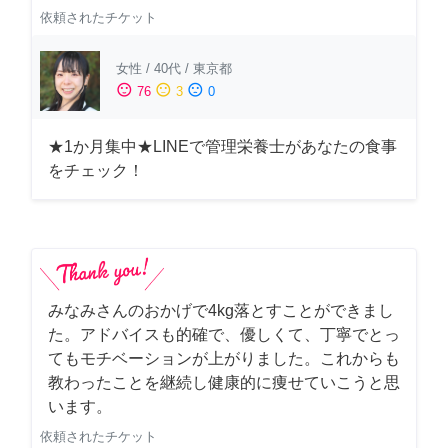
依頼されたチケット
女性
/
40代
/
東京都
sentiment_satisfied
sentiment_neutral
sentiment_dissatisfied
76
3
0
★1か月集中★LINEで管理栄養士があなたの食事
をチェック！
みなみさんのおかげで4kg落とすことができまし
た。アドバイスも的確で、優しくて、丁寧でとっ
てもモチベーションが上がりました。これからも
教わったことを継続し健康的に痩せていこうと思
います。
依頼されたチケット