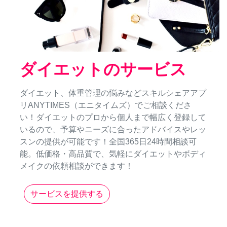
ダイエットのサービス
ダイエット、体重管理の悩みなどスキルシェアアプ
リANYTIMES（エニタイムズ）でご相談くださ
い！ダイエットのプロから個人まで幅広く登録して
いるので、予算やニーズに合ったアドバイスやレッ
スンの提供が可能です！全国365日24時間相談可
能。低価格・高品質で、気軽にダイエットやボディ
メイクの依頼相談ができます！
サービスを提供する