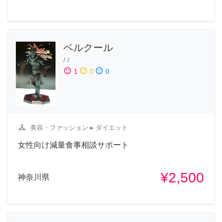
ベルクール
/
/
sentiment_satisfied
sentiment_neutral
sentiment_dissatisfied
1
0
0
checkroom
美容・ファッション
▸ ダイエット
女性向け減量食事相談サポート
¥2,500
神奈川県