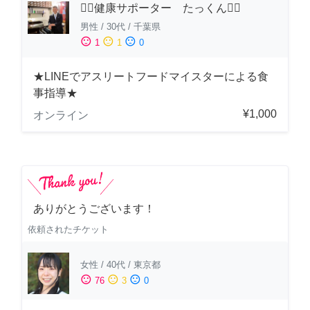
🏋️‍♂️健康サポーター たっくん🏋️‍♂️
男性
/
30代
/
千葉県
sentiment_satisfied
sentiment_neutral
sentiment_dissatisfied
1
1
0
★LINEでアスリートフードマイスターによる食
事指導★
¥1,000
オンライン
ありがとうございます！
依頼されたチケット
女性
/
40代
/
東京都
sentiment_satisfied
sentiment_neutral
sentiment_dissatisfied
76
3
0