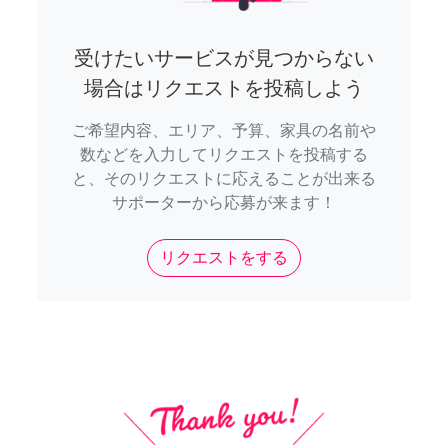
受けたいサービスが見つからない
場合はリクエストを投稿しよう
ご希望内容、エリア、予算、家具の名前や
数などを入力してリクエストを投稿する
と、そのリクエストに応えることが出来る
サポーターから応募が来ます！
リクエストをする