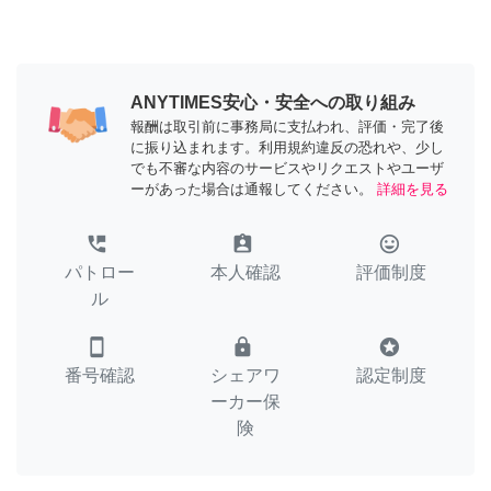
ANYTIMES安心・安全への取り組み
報酬は取引前に事務局に支払われ、評価・完了後
に振り込まれます。利用規約違反の恐れや、少し
でも不審な内容のサービスやリクエストやユーザ
ーがあった場合は通報してください。
詳細を見る
perm_phone_msg
assignment_ind
tag_faces
パトロー
本人確認
評価制度
ル
smartphone
lock
stars
番号確認
シェアワ
認定制度
ーカー保
険