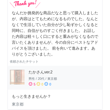
なんだか挑発的な商品だなと思って購入しました
が、内容はとてもためになるものでした。なんと
なくで生活していた自分が少し恥ずかしくなると
同時に、自信がものすごく付きました。 お話し
た内容は軽々しく口にすると重みがなくなるので
言いたくありませんが、今の自分にベストなアド
バイスを頂けました。 前を向いて進みます。あ
りがとうございました。
依頼されたチケット
たかさんver.2
男性
/
20代
/
東京都
sentiment_satisfied
sentiment_neutral
sentiment_dissatisfied
5
0
0
もっと生きませんか？
東京都