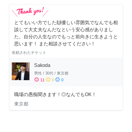
とてもいい方でした🙌優しい雰囲気でなんでも相
談して大丈夫なんだなという安心感がありまし
た。自分の人生なのでもっと前向きに生きようと
思います！ また相談させてください！
依頼されたチケット
Sakoda
男性
/
30代
/
東京都
sentiment_satisfied
sentiment_neutral
sentiment_dissatisfied
11
0
0
職場の愚痴聞きます！◎なんでもOK！
東京都