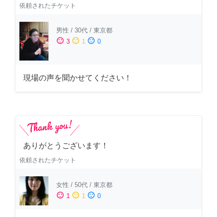
依頼されたチケット
男性
/
30代
/
東京都
sentiment_satisfied
sentiment_neutral
sentiment_dissatisfied
3
1
0
現場の声を聞かせてください！
ありがとうございます！
依頼されたチケット
女性
/
50代
/
東京都
sentiment_satisfied
sentiment_neutral
sentiment_dissatisfied
1
1
0