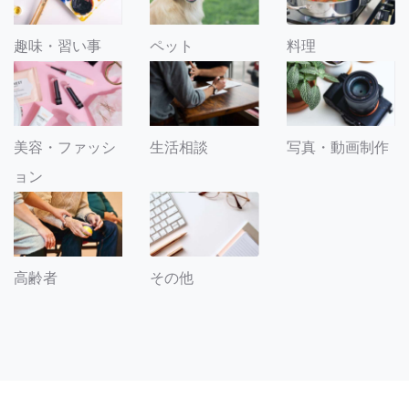
趣味・習い事
ペット
料理
美容・ファッシ
生活相談
写真・動画制作
ョン
その他
高齢者