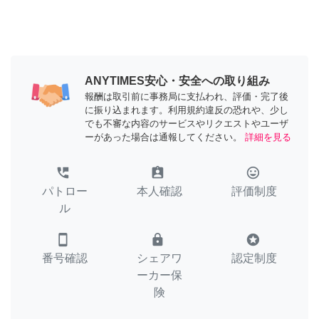
ANYTIMES安心・安全への取り組み
報酬は取引前に事務局に支払われ、評価・完了後
に振り込まれます。利用規約違反の恐れや、少し
でも不審な内容のサービスやリクエストやユーザ
ーがあった場合は通報してください。
詳細を見る
perm_phone_msg
assignment_ind
tag_faces
パトロー
本人確認
評価制度
ル
smartphone
lock
stars
番号確認
シェアワ
認定制度
ーカー保
険