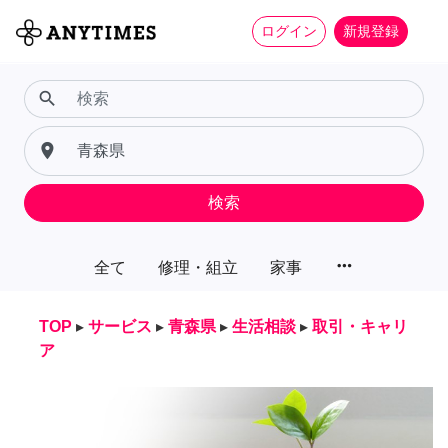
ログイン
新規登録
search
place
検索
more_horiz
全て
修理・組立
家事
TOP
▸
サービス
▸
青森県
▸
生活相談
▸
取引・キャリ
ア