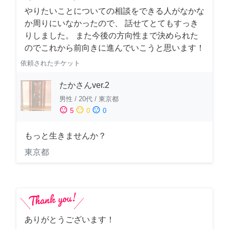
やりたいことについての相談をできる人がなかな
か周りにいなかったので、 話せてとてもすっき
りしました。 また今後の方向性まで決められた
のでこれから前向きに進んでいこうと思います！
依頼されたチケット
たかさんver.2
男性
/
20代
/
東京都
sentiment_satisfied
sentiment_neutral
sentiment_dissatisfied
5
0
0
もっと生きませんか？
東京都
ありがとうございます！