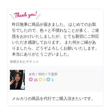
昨日無事に商品が届きました。 はじめてのお取
引でしたので、色々と不慣れなことが多く、ご迷
惑をおかけいたしましたが、とても親切にご対応
いただき感謝しております。 また何かご縁があ
りましたら、どうぞよろしくお願いいたします。
本当にありがとうございました。
依頼されたチケット
女性
/
30代
/
千葉県
sentiment_satisfied
sentiment_neutral
sentiment_dissatisfied
15
0
1
メルカリの商品を代行でご購入頂きたいです。