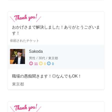
おかげさまで解決しました！ありがとうございま
す！
依頼されたチケット
Sakoda
男性
/
30代
/
東京都
sentiment_satisfied
sentiment_neutral
sentiment_dissatisfied
11
0
0
職場の愚痴聞きます！◎なんでもOK！
東京都