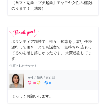
【自立・副業・プチ起業】モヤモヤ女性の相談に
のります！（池袋）
ボランティア精神で 様々 知恵をしぼり 任務
遂行して頂き とても誠実で 気持ちを 込もっ
てるのを感じ嬉しかったです。 大変感謝してま
す。
依頼されたチケット
女性
/
40代
/
東京都
sentiment_satisfied
sentiment_neutral
sentiment_dissatisfied
10
0
0
よろしくお願いします。