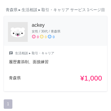
青森県
▸ 生活相談
▸ 取引・キャリア
サービス
1ページ目
ackey
女性
/
30代
/
青森県
sentiment_satisfied
sentiment_neutral
sentiment_dissatisfied
0
0
0
chat
生活相談
▸ 取引・キャリア
履歴書添削、面接練習
¥1,000
青森県
1