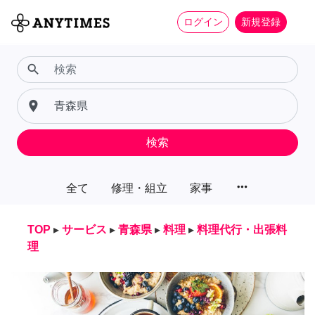
ログイン
新規登録
search
place
検索
more_horiz
全て
修理・組立
家事
TOP
▸
サービス
▸
青森県
▸
料理
▸
料理代行・出張料
理