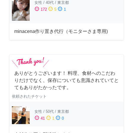
女性
/
40代
/
東京都
sentiment_satisfied
sentiment_neutral
sentiment_dissatisfied
172
5
1
minacena作り置き代行（モニターさま専用)
ありがとうございます！ 料理、食材へのこだわ
りだけでなく、保存についても意識されていてと
てもありがたかったです。
依頼されたチケット
女性
/
50代
/
東京都
sentiment_satisfied
sentiment_neutral
sentiment_dissatisfied
41
1
0