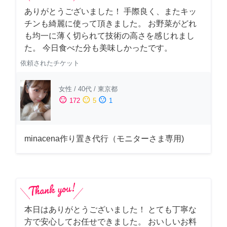
ありがとうございました！ 手際良く、またキッ
チンも綺麗に使って頂きました。 お野菜がどれ
も均一に薄く切られて技術の高さを感じれまし
た。 今日食べた分も美味しかったです。
依頼されたチケット
女性
/
40代
/
東京都
sentiment_satisfied
sentiment_neutral
sentiment_dissatisfied
172
5
1
minacena作り置き代行（モニターさま専用)
本日はありがとうございました！ とても丁寧な
方で安心してお任せできました。 おいしいお料