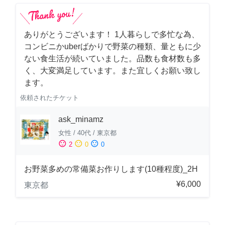
ありがとうございます！ 1人暮らしで多忙な為、
コンビニかuberばかりで野菜の種類、量ともに少
ない食生活が続いていました。品数も食材数も多
く、大変満足しています。また宜しくお願い致し
ます。
依頼されたチケット
ask_minamz
女性
/
40代
/
東京都
sentiment_satisfied
sentiment_neutral
sentiment_dissatisfied
2
0
0
お野菜多めの常備菜お作りします(10種程度)_2H
¥6,000
東京都