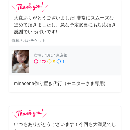
大変ありがとうございました! 非常にスムーズな
進めて頂きましたし、急な予定変更にも対応頂き
感謝でいっぱいです!
依頼されたチケット
女性
/
40代
/
東京都
sentiment_satisfied
sentiment_neutral
sentiment_dissatisfied
172
5
1
minacena作り置き代行（モニターさま専用)
いつもありがとうございます！今回も大満足でし