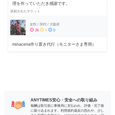
理を作っていただき感謝です。
依頼されたチケット
女性
/
30代
/
大阪府
sentiment_satisfied
sentiment_neutral
sentiment_dissatisfied
26
0
0
minacena作り置き代行（モニターさま専用）
ANYTIMES安心・安全への取り組み
報酬は取引前に事務局に支払われ、評価・完了後
に振り込まれます。利用規約違反の恐れや、少し