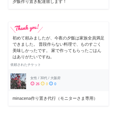
夕飯作り置き配達致します！
初めて頼みましたが、今夜の夕飯は家族全員満足
できました。 普段作らない料理で、ものすごく
美味しかったです。 家で作ってもらったごはん
はありがたいですね。
依頼されたチケット
女性
/
30代
/
大阪府
sentiment_satisfied
sentiment_neutral
sentiment_dissatisfied
26
0
0
minacena作り置き代行（モニターさま専用）