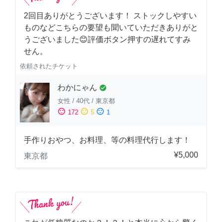
2回目ありがとうございます！ ストックしやすい
ものなどこちらの要望も聞いていただきありがと
うございました😊評価ボタン押すの遅れてすみ
せん。
依頼されたチケット
わかにゃん
check_circle
女性
/
40代
/
東京都
sentiment_satisfied
sentiment_neutral
sentiment_dissatisfied
172
5
1
手作りおやつ、お料理、等の料理代行します！
¥5,000
東京都