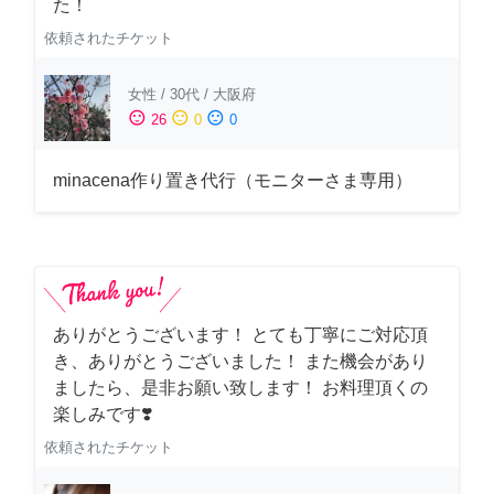
た！
依頼されたチケット
女性
/
30代
/
大阪府
sentiment_satisfied
sentiment_neutral
sentiment_dissatisfied
26
0
0
minacena作り置き代行（モニターさま専用）
ありがとうございます！ とても丁寧にご対応頂
き、ありがとうございました！ また機会があり
ましたら、是非お願い致します！ お料理頂くの
楽しみです❣️
依頼されたチケット