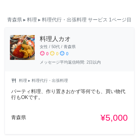
青森県
▸ 料理
▸ 料理代行・出張料理
サービス
1ページ目
料理人カオ
女性
/
50代
/
青森県
sentiment_satisfied
sentiment_neutral
sentiment_dissatisfied
0
0
0
メッセージ平均返信時間: 2日以内
restaurant
料理
▸ 料理代行・出張料理
パーティ料理、作り置きおかず等何でも、買い物代
行もOKです。
¥5,000
青森県