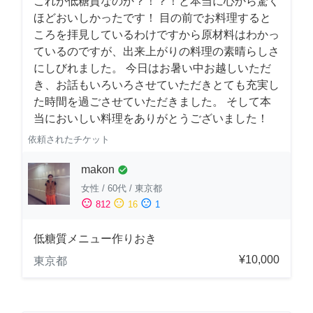
これが低糖質なのか？！？！と本当に心から驚く
ほどおいしかったです！ 目の前でお料理すると
ころを拝見しているわけですから原材料はわかっ
ているのですが、出来上がりの料理の素晴らしさ
にしびれました。 今日はお暑い中お越しいただ
き、お話もいろいろさせていただきとても充実し
た時間を過ごさせていただきました。 そして本
当においしい料理をありがとうございました！
依頼されたチケット
makon
check_circle
女性
/
60代
/
東京都
sentiment_satisfied
sentiment_neutral
sentiment_dissatisfied
812
16
1
低糖質メニュー作りおき
¥10,000
東京都