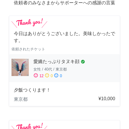
依頼者のみなさまからサポーターへの感謝の言葉
今日はありがとうございました。美味しかったで
す。
依頼されたチケット
愛嬌たっぷりタヌキ顔
check_circle
女性
/
40代
/
東京都
sentiment_satisfied
sentiment_neutral
sentiment_dissatisfied
12
0
0
夕飯つくります！
¥10,000
東京都