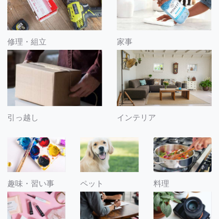
修理・組立
家事
引っ越し
インテリア
趣味・習い事
ペット
料理