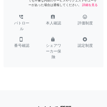
でも不審な内容のサービスやリクエストやユーザ
ーがあった場合は通報してください。
詳細を見る
perm_phone_msg
assignment_ind
tag_faces
パトロー
本人確認
評価制度
ル
smartphone
lock
stars
番号確認
シェアワ
認定制度
ーカー保
険