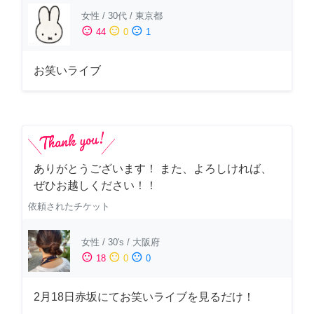
女性
/
30代
/
東京都
sentiment_satisfied
sentiment_neutral
sentiment_dissatisfied
44
0
1
お笑いライブ
ありがとうございます！ また、よろしければ、
ぜひお越しください！！
依頼されたチケット
女性
/
30's
/
大阪府
sentiment_satisfied
sentiment_neutral
sentiment_dissatisfied
18
0
0
2月18日赤坂にてお笑いライブを見るだけ！