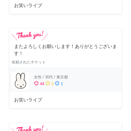
お笑いライブ
またよろしくお願いします！ありがとうございま
す！
依頼されたチケット
女性
/
30代
/
東京都
sentiment_satisfied
sentiment_neutral
sentiment_dissatisfied
44
0
1
お笑いライブ