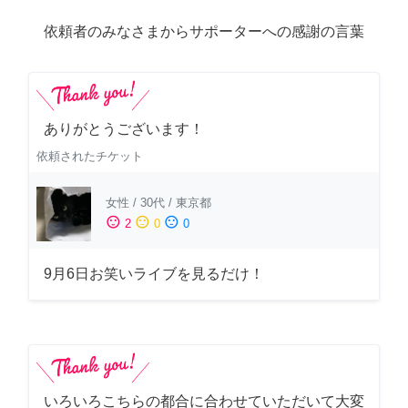
依頼者のみなさまからサポーターへの感謝の言葉
ありがとうございます！
依頼されたチケット
女性
/
30代
/
東京都
sentiment_satisfied
sentiment_neutral
sentiment_dissatisfied
2
0
0
9月6日お笑いライブを見るだけ！
いろいろこちらの都合に合わせていただいて大変