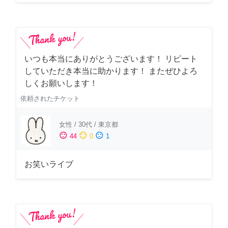
いつも本当にありがとうございます！ リピート
していただき本当に助かります！ またぜひよろ
しくお願いします！
依頼されたチケット
女性
/
30代
/
東京都
sentiment_satisfied
sentiment_neutral
sentiment_dissatisfied
44
0
1
お笑いライブ