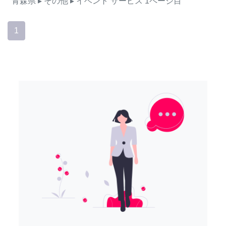
青森県
▸ その他
▸ イベント
サービス
1ページ目
1