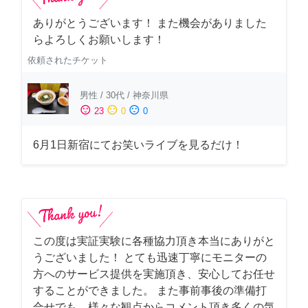
ありがとうございます！ また機会がありました
らよろしくお願いします！
依頼されたチケット
男性
/
30代
/
神奈川県
sentiment_satisfied
sentiment_neutral
sentiment_dissatisfied
23
0
0
6月1日新宿にてお笑いライブを見るだけ！
この度は実証実験に各種協力頂き本当にありがと
うございました！ とても迅速丁寧にモニターの
方へのサービス提供を実施頂き、安心してお任せ
することができました。 また事前事後の準備打
合せでも、様々な観点からコメント頂き多くの気