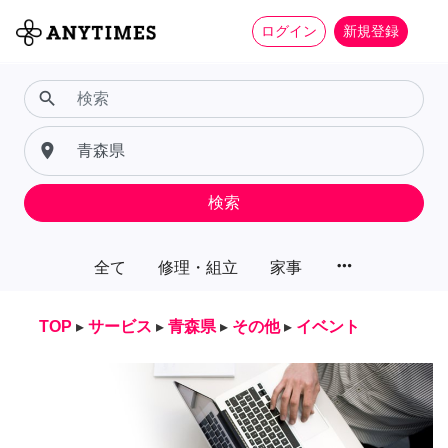
ログイン
新規登録
search
place
検索
more_horiz
全て
修理・組立
家事
TOP
▸
サービス
▸
青森県
▸
その他
▸
イベント