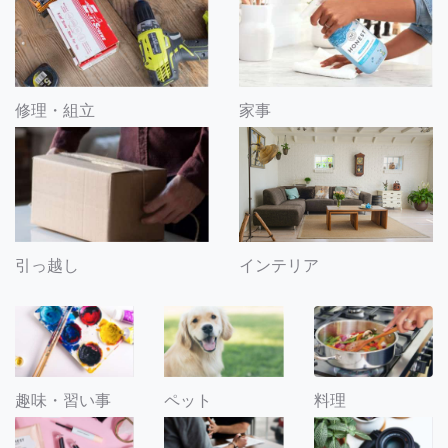
修理・組立
家事
引っ越し
インテリア
趣味・習い事
ペット
料理