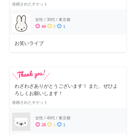
依頼されたチケット
女性
/
30代
/
東京都
sentiment_satisfied
sentiment_neutral
sentiment_dissatisfied
44
0
1
お笑いライブ
わざわざありがとうございます！ また、ぜひよ
ろしくお願いします！
依頼されたチケット
女性
/
40代
/
東京都
sentiment_satisfied
sentiment_neutral
sentiment_dissatisfied
28
1
1