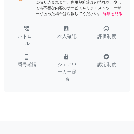
に振り込まれます。利用規約違反の恐れや、少し
でも不審な内容のサービスやリクエストやユーザ
ーがあった場合は通報してください。
詳細を見る
perm_phone_msg
assignment_ind
tag_faces
パトロー
本人確認
評価制度
ル
smartphone
lock
stars
番号確認
シェアワ
認定制度
ーカー保
険