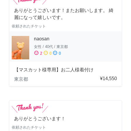
ありがとうございます！またお願いします。 綺
麗になって嬉しいです。
依頼されたチケット
naosan
女性
/
40代
/
東京都
sentiment_satisfied
sentiment_neutral
sentiment_dissatisfied
2
0
0
【マスカット様専用】お二人様着付け
¥14,550
東京都
ありがとうございます！
依頼されたチケット