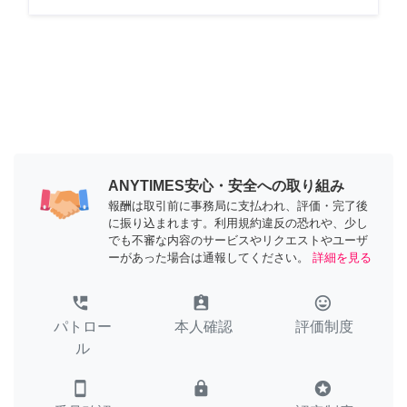
ANYTIMES安心・安全への取り組み
報酬は取引前に事務局に支払われ、評価・完了後
に振り込まれます。利用規約違反の恐れや、少し
でも不審な内容のサービスやリクエストやユーザ
ーがあった場合は通報してください。
詳細を見る
perm_phone_msg
assignment_ind
tag_faces
パトロー
本人確認
評価制度
ル
smartphone
lock
stars