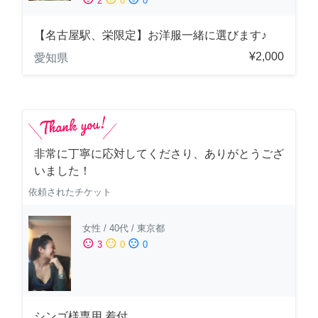
2
0
0
【名古屋駅、栄限定】お洋服一緒に選びます♪
¥2,000
愛知県
非常に丁寧に応対してくださり、ありがとうござ
いました！
依頼されたチケット
女性
/
40代
/
東京都
sentiment_satisfied
sentiment_neutral
sentiment_dissatisfied
3
0
0
シンゴ様専用 着付