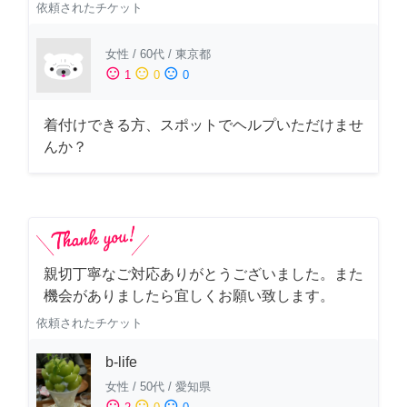
依頼されたチケット
女性
/
60代
/
東京都
sentiment_satisfied
sentiment_neutral
sentiment_dissatisfied
1
0
0
着付けできる方、スポットでヘルプいただけませ
んか？
親切丁寧なご対応ありがとうございました。また
機会がありましたら宜しくお願い致します。
依頼されたチケット
b-life
女性
/
50代
/
愛知県
sentiment_satisfied
sentiment_neutral
sentiment_dissatisfied