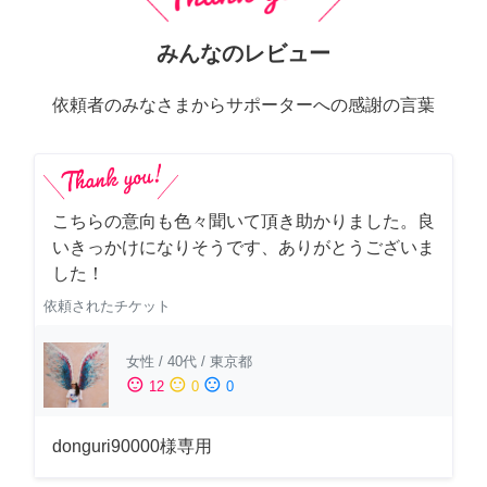
みんなのレビュー
依頼者のみなさまからサポーターへの感謝の言葉
こちらの意向も色々聞いて頂き助かりました。良
いきっかけになりそうです、ありがとうございま
した！
依頼されたチケット
女性
/
40代
/
東京都
sentiment_satisfied
sentiment_neutral
sentiment_dissatisfied
12
0
0
donguri90000様専用