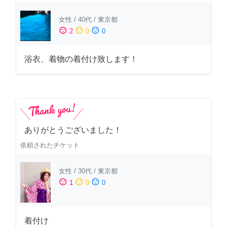
女性
/
40代
/
東京都
sentiment_satisfied
sentiment_neutral
sentiment_dissatisfied
2
0
0
浴衣、着物の着付け致します！
ありがとうございました！
依頼されたチケット
女性
/
30代
/
東京都
sentiment_satisfied
sentiment_neutral
sentiment_dissatisfied
1
0
0
着付け