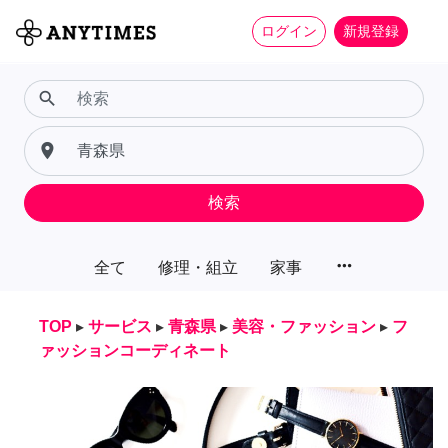
ログイン
新規登録
search
place
検索
more_horiz
全て
修理・組立
家事
TOP
▸
サービス
▸
青森県
▸
美容・ファッション
▸
フ
ァッションコーディネート