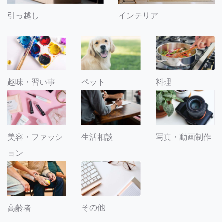
引っ越し
インテリア
趣味・習い事
ペット
料理
美容・ファッシ
生活相談
写真・動画制作
ョン
その他
高齢者