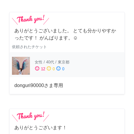
ありがとうございました。 とても分かりやすか
ったです！ がんばります。☺️
依頼されたチケット
女性
/
40代
/
東京都
sentiment_satisfied
sentiment_neutral
sentiment_dissatisfied
12
0
0
donguri90000さま専用
ありがとうございます！