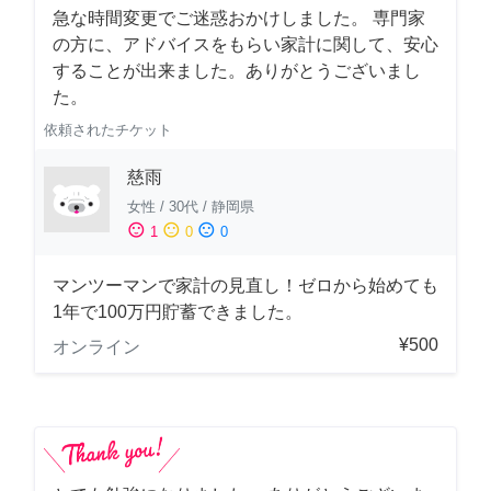
急な時間変更でご迷惑おかけしました。 専門家
の方に、アドバイスをもらい家計に関して、安心
することが出来ました。ありがとうございまし
た。
依頼されたチケット
慈雨
女性
/
30代
/
静岡県
sentiment_satisfied
sentiment_neutral
sentiment_dissatisfied
1
0
0
マンツーマンで家計の見直し！ゼロから始めても
1年で100万円貯蓄できました。
¥500
オンライン