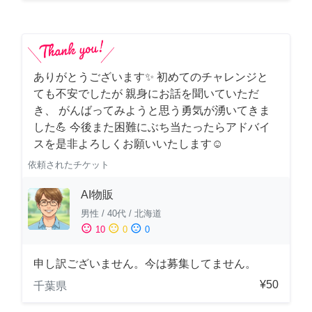
ありがとうございます✨ 初めてのチャレンジと
ても不安でしたが 親身にお話を聞いていただ
き、 がんばってみようと思う勇気が湧いてきま
した💪 今後また困難にぶち当たったらアドバイ
スを是非よろしくお願いいたします☺️
依頼されたチケット
AI物販
男性
/
40代
/
北海道
sentiment_satisfied
sentiment_neutral
sentiment_dissatisfied
10
0
0
申し訳ございません。今は募集してません。
¥50
千葉県