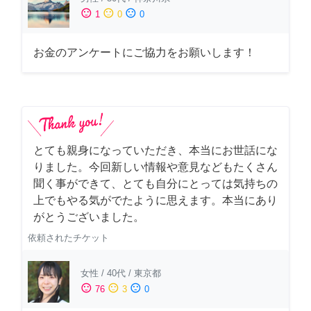
sentiment_satisfied
sentiment_neutral
sentiment_dissatisfied
1
0
0
お金のアンケートにご協力をお願いします！
とても親身になっていただき、本当にお世話にな
りました。今回新しい情報や意見などもたくさん
聞く事ができて、とても自分にとっては気持ちの
上でもやる気がでたように思えます。本当にあり
がとうございました。
依頼されたチケット
女性
/
40代
/
東京都
sentiment_satisfied
sentiment_neutral
sentiment_dissatisfied
76
3
0