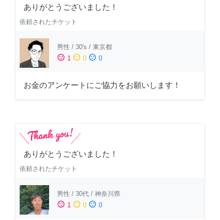
ありがとうございました！
依頼されたチケット
男性
/
30's
/
東京都
sentiment_satisfied
sentiment_neutral
sentiment_dissatisfied
1
0
0
お金のアンケートにご協力をお願いします！
ありがとうございました！
依頼されたチケット
男性
/
30代
/
神奈川県
sentiment_satisfied
sentiment_neutral
sentiment_dissatisfied
1
0
0