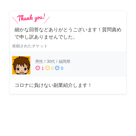
細かな回答などありがとうございます！質問責め
で申し訳ありませんでした。
依頼されたチケット
男性
/
30代
/
福岡県
sentiment_satisfied
sentiment_neutral
sentiment_dissatisfied
1
0
0
コロナに負けない副業紹介します！