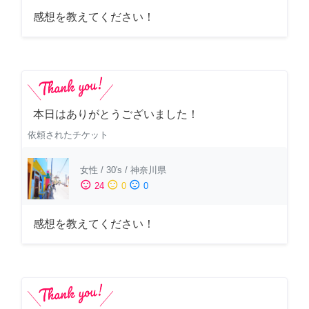
感想を教えてください！
本日はありがとうございました！
依頼されたチケット
女性
/
30's
/
神奈川県
sentiment_satisfied
sentiment_neutral
sentiment_dissatisfied
24
0
0
感想を教えてください！