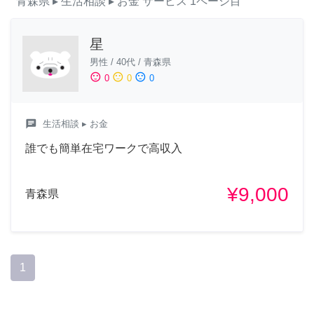
青森県
▸ 生活相談
▸ お金
サービス
1ページ目
星
男性
/
40代
/
青森県
sentiment_satisfied
sentiment_neutral
sentiment_dissatisfied
0
0
0
chat
生活相談
▸ お金
誰でも簡単在宅ワークで高収入
¥9,000
青森県
1