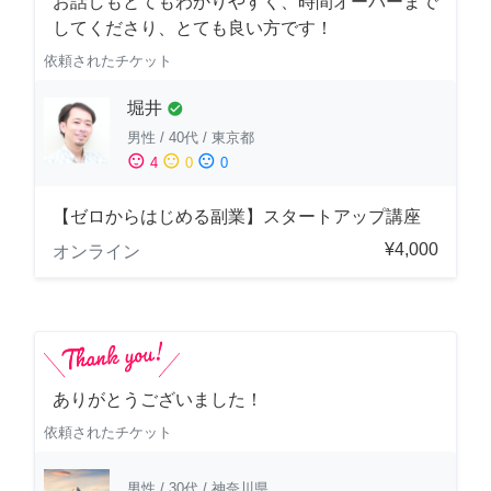
お話しもとてもわかりやすく、時間オーバーまで
してくださり、とても良い方です！
依頼されたチケット
堀井
check_circle
男性
/
40代
/
東京都
sentiment_satisfied
sentiment_neutral
sentiment_dissatisfied
4
0
0
【ゼロからはじめる副業】スタートアップ講座
¥4,000
オンライン
ありがとうございました！
依頼されたチケット
男性
/
30代
/
神奈川県