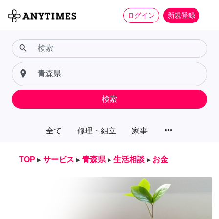
ログイン
新規登録
search
place
検索
more_horiz
全て
修理・組立
家事
TOP
▸
サービス
▸
青森県
▸
生活相談
▸
お金