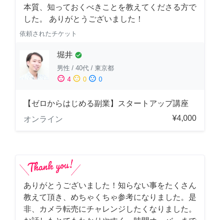
本質、知っておくべきことを教えてくださる方で
した。 ありがとうございました！
依頼されたチケット
堀井
check_circle
男性
/
40代
/
東京都
sentiment_satisfied
sentiment_neutral
sentiment_dissatisfied
4
0
0
【ゼロからはじめる副業】スタートアップ講座
¥4,000
オンライン
ありがとうございました！知らない事をたくさん
教えて頂き、めちゃくちゃ参考になりました。是
非、カメラ転売にチャレンジしたくなりました。