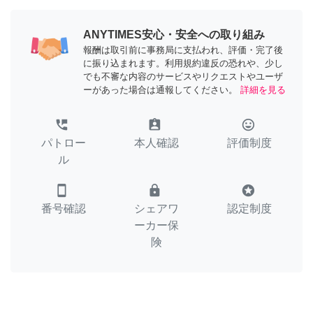
ANYTIMES安心・安全への取り組み
報酬は取引前に事務局に支払われ、評価・完了後
に振り込まれます。利用規約違反の恐れや、少し
でも不審な内容のサービスやリクエストやユーザ
ーがあった場合は通報してください。
詳細を見る
perm_phone_msg
assignment_ind
tag_faces
パトロー
本人確認
評価制度
ル
smartphone
lock
stars
番号確認
シェアワ
認定制度
ーカー保
険