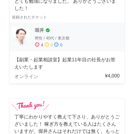
とても勉強になりました。 ありがとうございま
した！
依頼されたチケット
堀井
check_circle
男性
/
40代
/
東京都
sentiment_satisfied
sentiment_neutral
sentiment_dissatisfied
4
0
0
【副業・起業相談室】起業11年目の社長がお答
えいたします
¥4,000
オンライン
丁寧にわかりやすく教えて下さり、ありがとうご
ざいました！ 稼ぎ方を教えている人はたくさん
いますが、堀井さんはそれだけでは無く、もっと