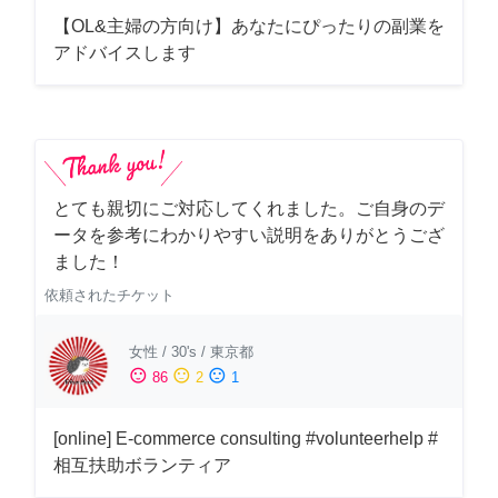
【OL&主婦の方向け】あなたにぴったりの副業を
アドバイスします
とても親切にご対応してくれました。ご自身のデ
ータを参考にわかりやすい説明をありがとうござ
ました！
依頼されたチケット
女性
/
30's
/
東京都
sentiment_satisfied
sentiment_neutral
sentiment_dissatisfied
86
2
1
[online] E-commerce consulting #volunteerhelp #
相互扶助ボランティア