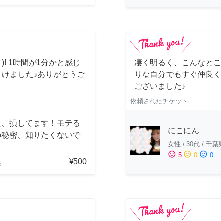
)! 1時間が1分かと感じ
凄く明るく、こんなとこ
とけました♪ありがとうご
りな自分でもすぐ仲良く
ございました♪
依頼されたチケット
た、損してます！モテる
にこにん
の秘密、知りたくないで
女性
/
30代
/
千葉
？
sentiment_satisfied
sentiment_neutral
sentiment_dissatisfied
5
0
0
¥500
県