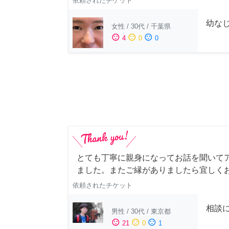
依頼されたチケット
幼な
女性
/
30代
/
千葉県
sentiment_satisfied
sentiment_neutral
sentiment_dissatisfied
4
0
0
とても丁寧に親身になってお話を聞いて
ました。またご縁がありましたら宜しく
依頼されたチケット
相談
男性
/
30代
/
東京都
sentiment_satisfied
sentiment_neutral
sentiment_dissatisfied
21
0
1