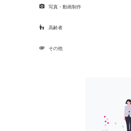
camera_alt
写真・動画制作
escalator_warning
高齢者
attachment
その他