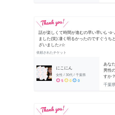
話が楽しくて時間が進むの早い早い(｡･о･｡
ました(笑) 凄く明るかったのですぐうち
ざいました♪☆
依頼されたチケット
あな
にこにん
男性
女性
/
30代
/
千葉県
すか
sentiment_satisfied
sentiment_neutral
sentiment_dissatisfied
5
0
0
千葉