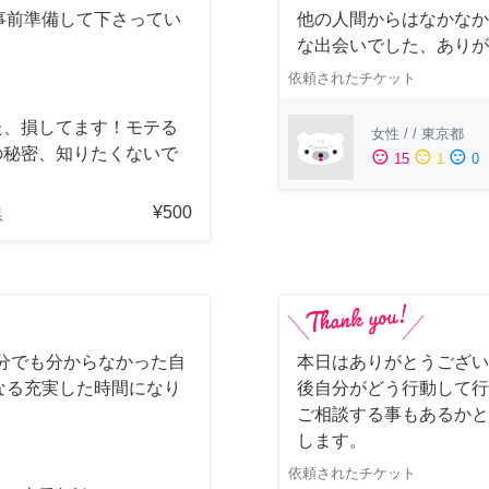
事前準備して下さってい
他の人間からはなかなか
！
な出会いでした、ありが
依頼されたチケット
た、損してます！モテる
女性
/
/
東京都
の秘密、知りたくないで
sentiment_satisfied
sentiment_neutral
sentiment_dissatisfied
15
1
0
？
¥500
県
分でも分からなかった自
本日はありがとうござい
なる充実した時間になり
後自分がどう行動して行
。
ご相談する事もあるかと
します。
依頼されたチケット