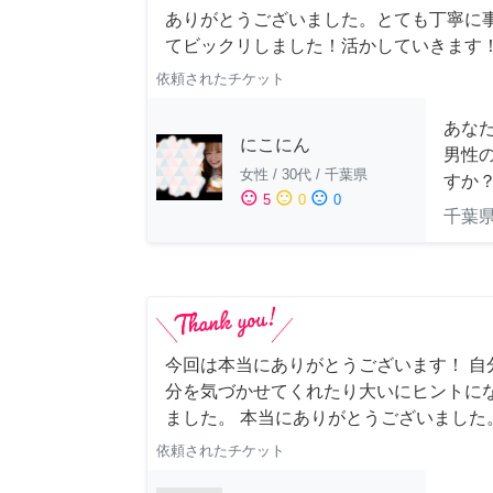
ありがとうございました。とても丁寧に
てビックリしました！活かしていきます
依頼されたチケット
あな
にこにん
男性
女性
/
30代
/
千葉県
すか
sentiment_satisfied
sentiment_neutral
sentiment_dissatisfied
5
0
0
千葉
今回は本当にありがとうございます！ 自
分を気づかせてくれたり大いにヒントに
ました。 本当にありがとうございました
依頼されたチケット