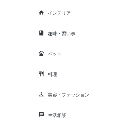
home
インテリア
class
趣味・習い事
pets
ペット
restaurant
料理
checkroom
美容・ファッション
chat
生活相談