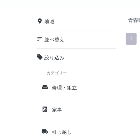
青森
place
地域
sort
1
並べ替え
local_offer
絞り込み
カテゴリー
weekend
修理・組立
local_laundry_service
家事
local_shipping
引っ越し