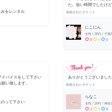
た。短い時間でしたけど
じみをレンタル
依頼されたチケット
にこにん
女性
/
30代
/
千葉
sentiment_satisfied
sentiment_neutral
sentiment_dissatisfied
5
0
0
アドバイスをして下さい
ありがとうございました
お願い致します。
依頼されたチケット
らなこ
にのって下さい
女性
/
20代
/
神奈
sentiment_satisfied
sentiment_neutral
sentiment_dissatisfied
1
0
0