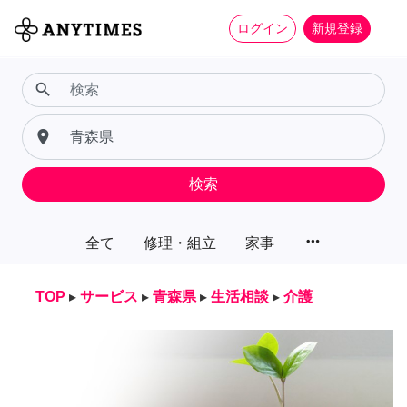
ログイン
新規登録
search
place
検索
more_horiz
全て
修理・組立
家事
TOP
▸
サービス
▸
青森県
▸
生活相談
▸
介護