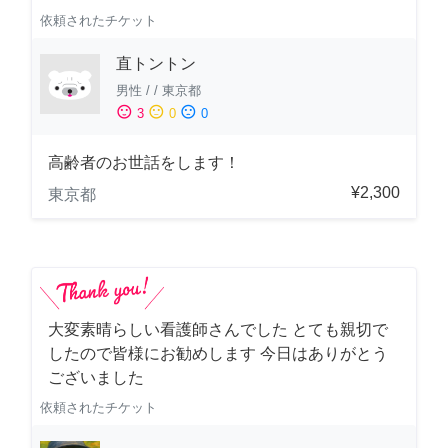
依頼されたチケット
直トントン
男性
/
/
東京都
sentiment_satisfied
sentiment_neutral
sentiment_dissatisfied
3
0
0
高齢者のお世話をします！
¥2,300
東京都
大変素晴らしい看護師さんでした とても親切で
したので皆様にお勧めします 今日はありがとう
ございました
依頼されたチケット