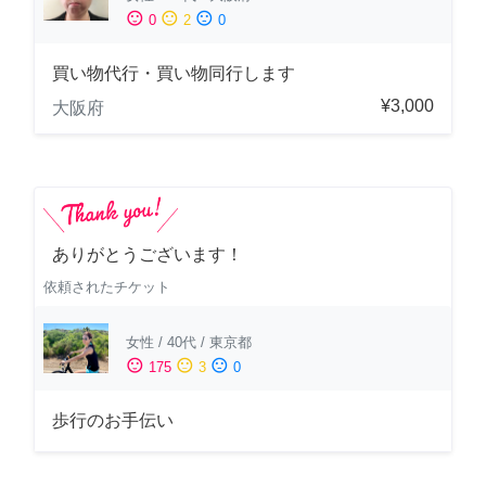
sentiment_satisfied
sentiment_neutral
sentiment_dissatisfied
0
2
0
買い物代行・買い物同行します
¥3,000
大阪府
ありがとうございます！
依頼されたチケット
女性
/
40代
/
東京都
sentiment_satisfied
sentiment_neutral
sentiment_dissatisfied
175
3
0
歩行のお手伝い