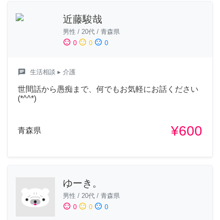
近藤駿哉
男性
/
20代
/
青森県
sentiment_satisfied
sentiment_neutral
sentiment_dissatisfied
0
0
0
chat
生活相談
▸ 介護
世間話から愚痴まで、何でもお気軽にお話ください
(*^^*)
¥600
青森県
ゆーき。
男性
/
20代
/
青森県
sentiment_satisfied
sentiment_neutral
sentiment_dissatisfied
0
0
0