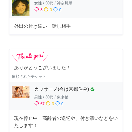
女性
/
50代
/
神奈川県
sentiment_satisfied
sentiment_neutral
sentiment_dissatisfied
3
0
0
外出の付き添い、話し相手
ありがとうございました！
依頼されたチケット
カッサーノ(今は京都住み)
check_circle
男性
/
30代
/
東京都
sentiment_satisfied
sentiment_neutral
sentiment_dissatisfied
67
3
0
現在停止中 高齢者の送迎や、付き添いなどをい
たします！