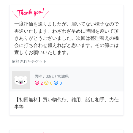
一度評価を送りましたが、届いてない様子なので
再送いたします。わざわざ早めに時間を割いて頂
きありがとうございました。次回は整理替えの機
会に打ち合わせ願えればと思います。その節には
宜しくお願いいたします。
依頼されたチケット
男性
/
30代
/
宮城県
sentiment_satisfied
sentiment_neutral
sentiment_dissatisfied
2
0
0
【初回無料】買い物代行、雑用、話し相手、力仕
事等