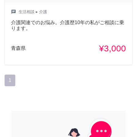
chat
生活相談
▸ 介護
介護関連でのお悩み。介護歴10年の私がご相談に乗
ります。
¥3,000
青森県
1