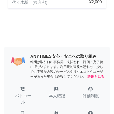
¥2,000
代々木駅 (東京都)
ANYTIMES安心・安全への取り組み
報酬は取引前に事務局に支払われ、評価・完了後
に振り込まれます。利用規約違反の恐れや、少し
でも不審な内容のサービスやリクエストやユーザ
ーがあった場合は通報してください。
詳細を見る
perm_phone_msg
assignment_ind
tag_faces
パトロー
本人確認
評価制度
ル
smartphone
lock
stars