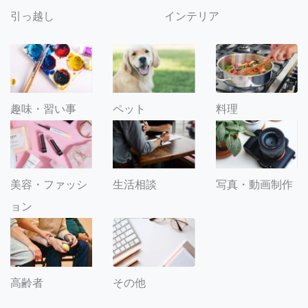
引っ越し
インテリア
趣味・習い事
ペット
料理
美容・ファッシ
生活相談
写真・動画制作
ョン
その他
高齢者