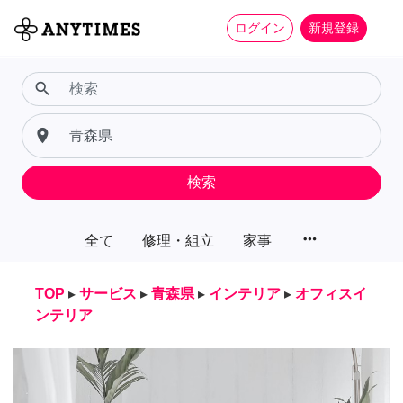
ログイン
新規登録
search
place
検索
more_horiz
全て
修理・組立
家事
TOP
▸
サービス
▸
青森県
▸
インテリア
▸
オフィスイ
ンテリア