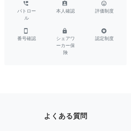
perm_phone_msg
assignment_ind
tag_faces
パトロー
本人確認
評価制度
ル
smartphone
lock
stars
番号確認
シェアワ
認定制度
ーカー保
険
よくある質問