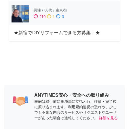
男性
/
60代
/
東京都
sentiment_satisfied
sentiment_neutral
sentiment_dissatisfied
219
1
3
★新宿でDIYリフォームできる方募集！★
ANYTIMES安心・安全への取り組み
報酬は取引前に事務局に支払われ、評価・完了後
に振り込まれます。利用規約違反の恐れや、少し
でも不審な内容のサービスやリクエストやユーザ
ーがあった場合は通報してください。
詳細を見る