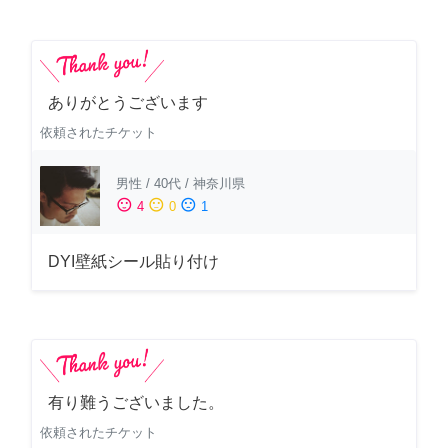
ありがとうございます
依頼されたチケット
男性
/
40代
/
神奈川県
sentiment_satisfied
sentiment_neutral
sentiment_dissatisfied
4
0
1
DYI壁紙シール貼り付け
有り難うございました。
依頼されたチケット