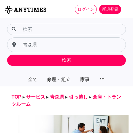
ログイン
新規登録
search
place
検索
more_horiz
全て
修理・組立
家事
TOP
▸
サービス
▸
青森県
▸
引っ越し
▸
倉庫・トラン
クルーム