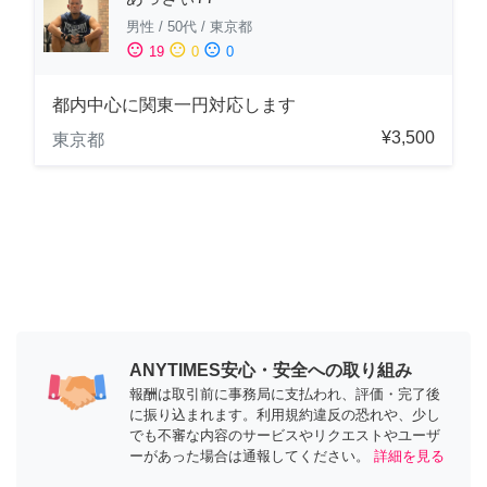
男性
/
50代
/
東京都
sentiment_satisfied
sentiment_neutral
sentiment_dissatisfied
19
0
0
都内中心に関東一円対応します
¥3,500
東京都
ANYTIMES安心・安全への取り組み
報酬は取引前に事務局に支払われ、評価・完了後
に振り込まれます。利用規約違反の恐れや、少し
でも不審な内容のサービスやリクエストやユーザ
ーがあった場合は通報してください。
詳細を見る