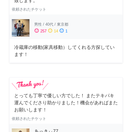
致します。
依頼されたチケット
男性
/
40代
/
東京都
sentiment_satisfied
sentiment_neutral
sentiment_dissatisfied
257
14
1
冷蔵庫の移動(家具移動）してくれる方探してい
ます！
とっても丁寧で優しい方でした！ またテキパキ
運んでくださり助かりました！機会があればまた
お願いします！
依頼されたチケット
あっきぃ77