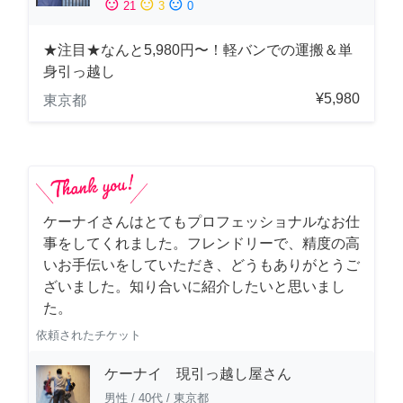
sentiment_satisfied
sentiment_neutral
sentiment_dissatisfied
21
3
0
★注目★なんと5,980円〜！軽バンでの運搬＆単
身引っ越し
¥5,980
東京都
ケーナイさんはとてもプロフェッショナルなお仕
事をしてくれました。フレンドリーで、精度の高
いお手伝いをしていただき、どうもありがとうご
ざいました。知り合いに紹介したいと思いまし
た。
依頼されたチケット
ケーナイ 現引っ越し屋さん
男性
/
40代
/
東京都