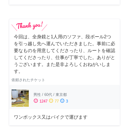
今回は、全身鏡と1人用のソファ、段ボール2つ
を引っ越し先へ運んでいただきました。事前に必
要なものを用意してくださったり、ルートを確認
してくださったり、仕事が丁寧でした。ありがと
うございます。また是非よろしくおねがいしま
す。
依頼されたチケット
男性
/
60代
/
東京都
sentiment_satisfied
sentiment_neutral
sentiment_dissatisfied
1247
77
3
ワンボックス又はバイクで運びます