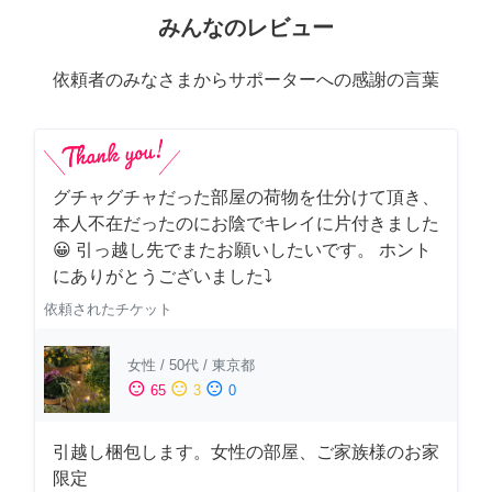
みんなのレビュー
依頼者のみなさまからサポーターへの感謝の言葉
グチャグチャだった部屋の荷物を仕分けて頂き、
本人不在だったのにお陰でキレイに片付きました
😀 引っ越し先でまたお願いしたいです。 ホント
にありがとうございました⤵
依頼されたチケット
女性
/
50代
/
東京都
sentiment_satisfied
sentiment_neutral
sentiment_dissatisfied
65
3
0
引越し梱包します。女性の部屋、ご家族様のお家
限定