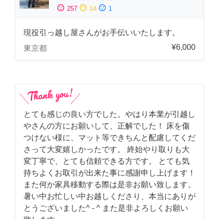
sentiment_satisfied
sentiment_neutral
sentiment_dissatisfied
257
14
1
現役引っ越し屋さんがお手伝いいたします。
¥6,000
東京都
とても感じの良い方でした。やはり本業が引越し
やさんの方にお願いして、正解でした！ 床を傷
つけない様に、マット等できちんと配慮してくだ
さって大変嬉しかったです。 終始やり取りも大
変丁寧で、とても信頼できる方です。 とても気
持ちよくお取引が出来た事に感謝申し上げます！
また何か家具移動する際は是非お願い致します。
暑い中お忙しい中お越しくださり、本当にありが
とうございました^ - ^ また是非よろしくお願い