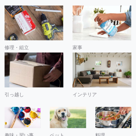
修理・組立
家事
引っ越し
インテリア
趣味・習い事
ペット
料理