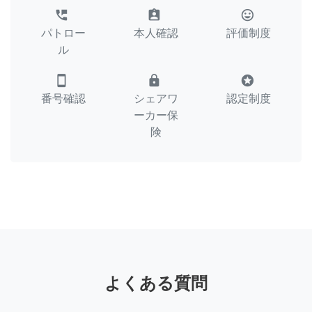
perm_phone_msg
assignment_ind
tag_faces
パトロー
本人確認
評価制度
ル
smartphone
lock
stars
番号確認
シェアワ
認定制度
ーカー保
険
よくある質問