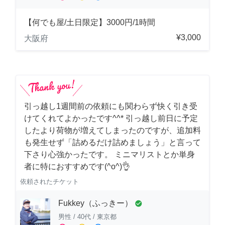
【何でも屋/土日限定】3000円/1時間
¥3,000
大阪府
引っ越し1週間前の依頼にも関わらず快く引き受
けてくれてよかったです^^* 引っ越し前日に予定
したより荷物が増えてしまったのですが、追加料
も発生せず「詰めるだけ詰めましょう」と言って
下さり心強かったです。 ミニマリストとか単身
者に特におすすめです(^o^)👌
依頼されたチケット
Fukkey（ふっきー）
check_circle
男性
/
40代
/
東京都