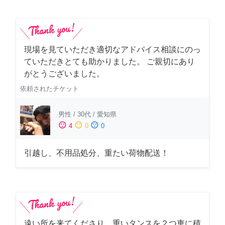
現場を見ていただき適切なアドバイス相談にのっ
ていただきとても助かりました。 ご親切にあり
がとうございました。
依頼されたチケット
男性
/
30代
/
愛知県
sentiment_satisfied
sentiment_neutral
sentiment_dissatisfied
4
0
0
引越し、不用品処分、重たい荷物配送！
遠い所を来てくださり、重いタンスを２つ車に積