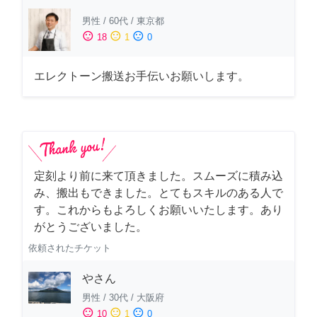
男性
/
60代
/
東京都
sentiment_satisfied
sentiment_neutral
sentiment_dissatisfied
18
1
0
エレクトーン搬送お手伝いお願いします。
定刻より前に来て頂きました。スムーズに積み込
み、搬出もできました。とてもスキルのある人で
す。これからもよろしくお願いいたします。あり
がとうございました。
依頼されたチケット
やさん
男性
/
30代
/
大阪府
sentiment_satisfied
sentiment_neutral
sentiment_dissatisfied
10
1
0