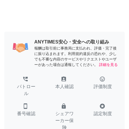
ANYTIMES安心・安全への取り組み
報酬は取引前に事務局に支払われ、評価・完了後
に振り込まれます。利用規約違反の恐れや、少し
でも不審な内容のサービスやリクエストやユーザ
ーがあった場合は通報してください。
詳細を見る
perm_phone_msg
assignment_ind
tag_faces
パトロー
本人確認
評価制度
ル
smartphone
lock
stars
番号確認
シェアワ
認定制度
ーカー保
険