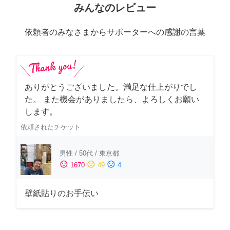
みんなのレビュー
依頼者のみなさまからサポーターへの感謝の言葉
ありがとうございました。満足な仕上がりでし
た。 また機会がありましたら、よろしくお願い
します。
依頼されたチケット
男性
/
50代
/
東京都
sentiment_satisfied
sentiment_neutral
sentiment_dissatisfied
1670
49
4
壁紙貼りのお手伝い