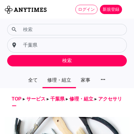
ログイン
新規登録
search
place
検索
more_horiz
全て
修理・組立
家事
TOP
▸
サービス
▸
千葉県
▸
修理・組立
▸
アクセサリ
ー