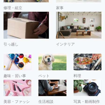
修理・組立
家事
引っ越し
インテリア
趣味・習い事
ペット
料理
美容・ファッシ
生活相談
写真・動画制作