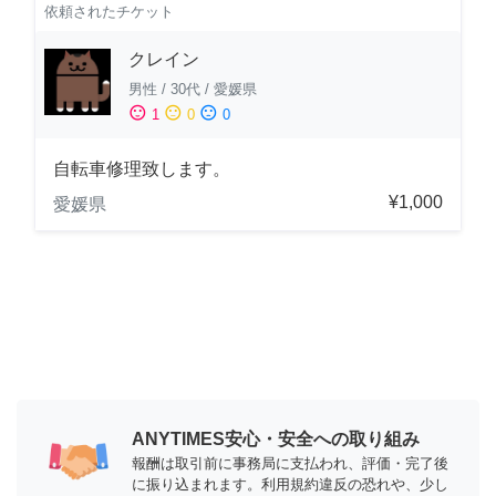
依頼されたチケット
クレイン
男性
/
30代
/
愛媛県
sentiment_satisfied
sentiment_neutral
sentiment_dissatisfied
1
0
0
自転車修理致します。
¥1,000
愛媛県
ANYTIMES安心・安全への取り組み
報酬は取引前に事務局に支払われ、評価・完了後
に振り込まれます。利用規約違反の恐れや、少し