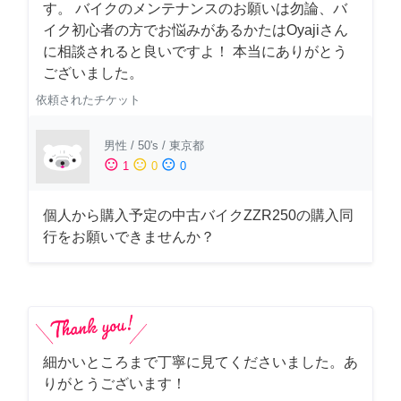
す。 バイクのメンテナンスのお願いは勿論、バ
イク初心者の方でお悩みがあるかたはOyajiさん
に相談されると良いですよ！ 本当にありがとう
ございました。
依頼されたチケット
男性
/
50's
/
東京都
sentiment_satisfied
sentiment_neutral
sentiment_dissatisfied
1
0
0
個人から購入予定の中古バイクZZR250の購入同
行をお願いできませんか？
細かいところまで丁寧に見てくださいました。あ
りがとうございます！