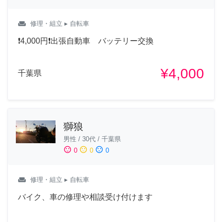
weekend
修理・組立
▸ 自転車
❗️4,000円❗️出張自動車 バッテリー交換
¥4,000
千葉県
獅狼
男性
/
30代
/
千葉県
sentiment_satisfied
sentiment_neutral
sentiment_dissatisfied
0
0
0
weekend
修理・組立
▸ 自転車
バイク、車の修理や相談受け付けます