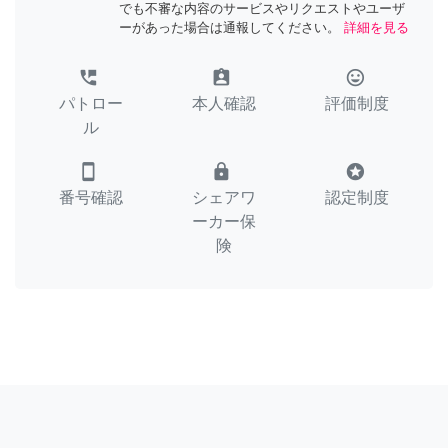
でも不審な内容のサービスやリクエストやユーザ
ーがあった場合は通報してください。
詳細を見る
perm_phone_msg
assignment_ind
tag_faces
パトロー
本人確認
評価制度
ル
smartphone
lock
stars
番号確認
シェアワ
認定制度
ーカー保
険