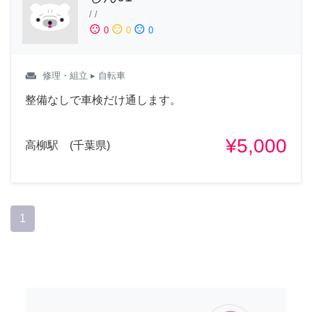
/
/
sentiment_satisfied
sentiment_neutral
sentiment_dissatisfied
0
0
0
weekend
修理・組立
▸ 自転車
整備なしで車検だけ通します。
¥5,000
高柳駅 (千葉県)
1