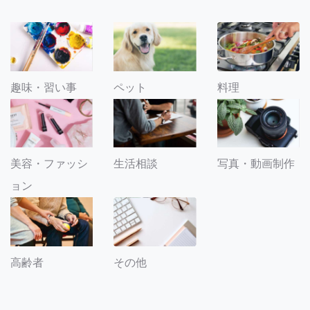
趣味・習い事
ペット
料理
美容・ファッシ
生活相談
写真・動画制作
ョン
その他
高齢者