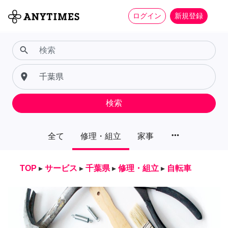
ログイン
新規登録
search
place
検索
more_horiz
全て
修理・組立
家事
TOP
▸
サービス
▸
千葉県
▸
修理・組立
▸
自転車