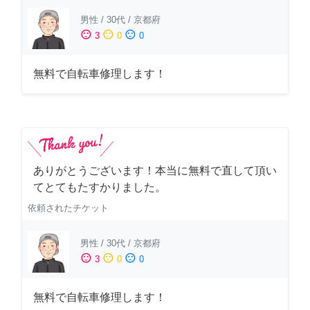
男性
/
30代
/
京都府
sentiment_satisfied
sentiment_neutral
sentiment_dissatisfied
3
0
0
無料で自転車修理します！
ありがとうございます！本当に無料で直して頂い
てとてもたすかりました。
依頼されたチケット
男性
/
30代
/
京都府
sentiment_satisfied
sentiment_neutral
sentiment_dissatisfied
3
0
0
無料で自転車修理します！