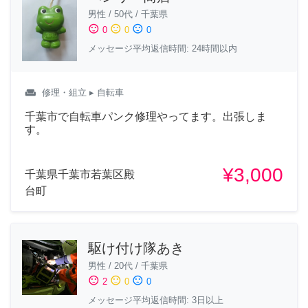
男性
/
50代
/
千葉県
sentiment_satisfied
sentiment_neutral
sentiment_dissatisfied
0
0
0
メッセージ平均返信時間: 24時間以内
weekend
修理・組立
▸ 自転車
千葉市で自転車パンク修理やってます。出張しま
す。
¥3,000
千葉県千葉市若葉区殿
台町
駆け付け隊あき
男性
/
20代
/
千葉県
sentiment_satisfied
sentiment_neutral
sentiment_dissatisfied
2
0
0
メッセージ平均返信時間: 3日以上