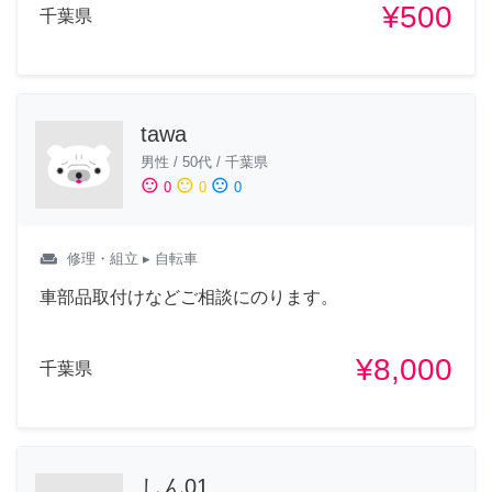
¥500
千葉県
tawa
男性
/
50代
/
千葉県
sentiment_satisfied
sentiment_neutral
sentiment_dissatisfied
0
0
0
weekend
修理・組立
▸ 自転車
車部品取付けなどご相談にのります。
¥8,000
千葉県
しん01