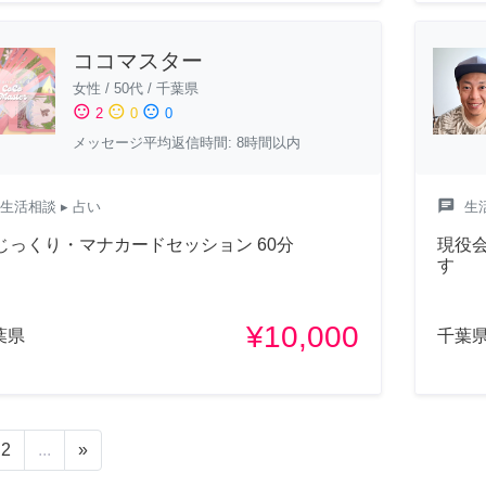
ココマスター
女性
/
50代
/
千葉県
sentiment_satisfied
sentiment_neutral
sentiment_dissatisfied
2
0
0
メッセージ平均返信時間: 8時間以内
chat
生活相談
▸ 占い
生
️じっくり・マナカードセッション 60分
現役
す
¥10,000
葉県
千葉
2
...
»