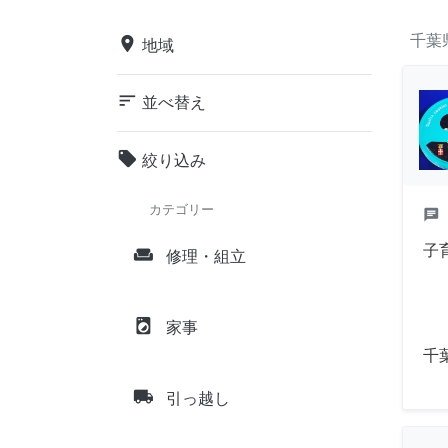
千葉
place
地域
sort
並べ替え
local_offer
絞り込み
カテゴリー
chat
子
weekend
修理・組立
local_laundry_service
家事
千
local_shipping
引っ越し