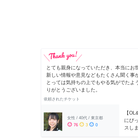
とても親身になっていただき、本当にお
新しい情報や意見などもたくさん聞く事
とっては気持ちの上でもやる気がでたよ
りがとうございました。
依頼されたチケット
【OL
女性
/
40代
/
東京都
にぴ
sentiment_satisfied
sentiment_neutral
sentiment_dissatisfied
76
3
0
スし