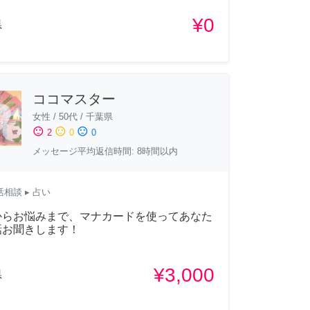
¥0
県
ココマスター
女性
/
50代
/
千葉県
sentiment_satisfied
sentiment_neutral
sentiment_dissatisfied
2
0
0
メッセージ平均返信時間: 8時間以内
活相談
▸ 占い
からお悩みまで、マナカードを使ってあなた
話お聞きします！
¥3,000
県