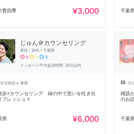
¥3,000
市豊四季
千葉
じゅん＠カウンセリング
男性
/
30代
/
千葉県
sentiment_satisfied
sentiment_neutral
sentiment_dissatisfied
0
0
0
メッセージ平均返信時間: 30分以内
chat
生活相談
▸ 健康
生
散歩×カウンセリング 緑の中で思いを吐き出
雑談
リフレッシュ🚶
のお
¥6,000
葉県
千葉