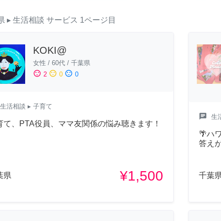
県
▸ 生活相談
サービス
1ページ目
KOKI@
女性
/
60代
/
千葉県
sentiment_satisfied
sentiment_neutral
sentiment_dissatisfied
2
0
0
生活相談
▸ 子育て
chat
生
育て、PTA役員、ママ友関係の悩み聴きます！
🌴
答え
¥1,500
葉県
千葉