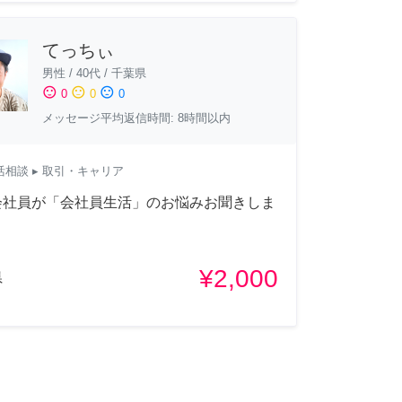
てっちぃ
男性
/
40代
/
千葉県
sentiment_satisfied
sentiment_neutral
sentiment_dissatisfied
0
0
0
メッセージ平均返信時間: 8時間以内
活相談
▸ 取引・キャリア
会社員が「会社員生活」のお悩みお聞きしま
¥2,000
県