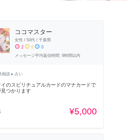
ココマスター
女性
/
50代
/
千葉県
sentiment_satisfied
sentiment_neutral
sentiment_dissatisfied
2
0
0
メッセージ平均返信時間: 8時間以内
活相談
▸ 占い
ハワイのスピリチュアルカードのマナカードで
が見つかります
¥5,000
県