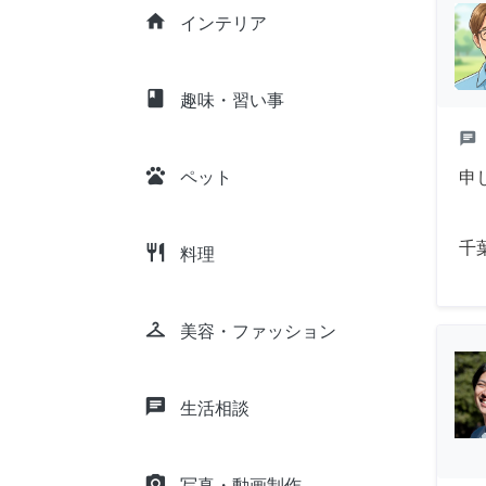
home
インテリア
class
趣味・習い事
chat
pets
申
ペット
千
restaurant
料理
checkroom
美容・ファッション
chat
生活相談
camera_alt
写真・動画制作