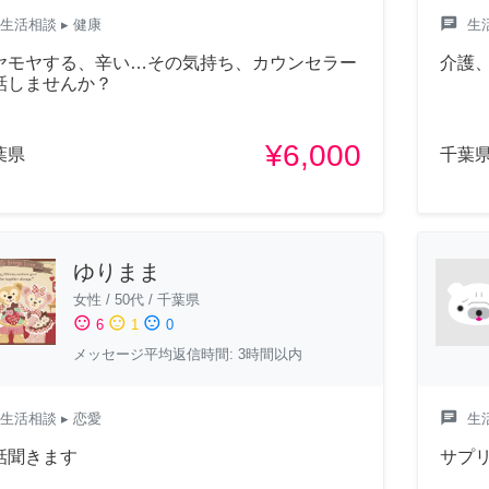
chat
生活相談
▸ 健康
生
ヤモヤする、辛い…その気持ち、カウンセラー
介護
話しませんか？
¥6,000
葉県
千葉
ゆりまま
女性
/
50代
/
千葉県
sentiment_satisfied
sentiment_neutral
sentiment_dissatisfied
6
1
0
メッセージ平均返信時間: 3時間以内
chat
生活相談
▸ 恋愛
生
話聞きます
サプ