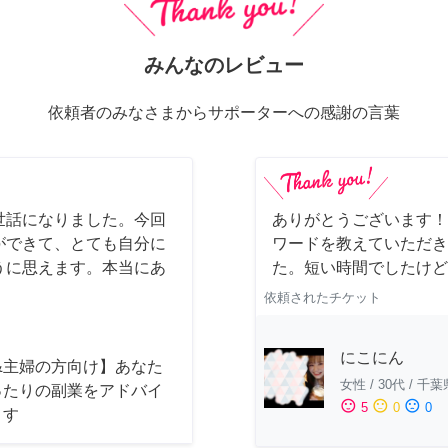
みんなのレビュー
依頼者のみなさまからサポーターへの感謝の言葉
世話になりました。今回
ありがとうございます！
ができて、とても自分に
ワードを教えていただき
うに思えます。本当にあ
た。短い時間でしたけど
依頼されたチケット
にこにん
&主婦の方向け】あなた
女性
/
30代
/
千葉
ったりの副業をアドバイ
sentiment_satisfied
sentiment_neutral
sentiment_dissatisfied
5
0
0
ます