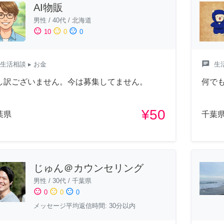
AI物販
男性
/
40代
/
北海道
sentiment_satisfied
sentiment_neutral
sentiment_dissatisfied
10
0
0
chat
生活相談
▸ お金
生
し訳ございません。今は募集してません。
何でも
¥50
葉県
千葉
じゅん＠カウンセリング
男性
/
30代
/
千葉県
sentiment_satisfied
sentiment_neutral
sentiment_dissatisfied
0
0
0
メッセージ平均返信時間: 30分以内