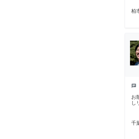
柏
chat
お
し
千