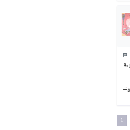
chat

千
1