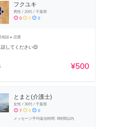
フクユキ
男性
/
20代
/
千葉県
sentiment_satisfied
sentiment_neutral
sentiment_dissatisfied
0
0
0
活相談
▸ 恋愛
話してください😌
¥500
県
とまと(介護士)
女性
/
30代
/
千葉県
sentiment_satisfied
sentiment_neutral
sentiment_dissatisfied
7
0
0
メッセージ平均返信時間: 8時間以内