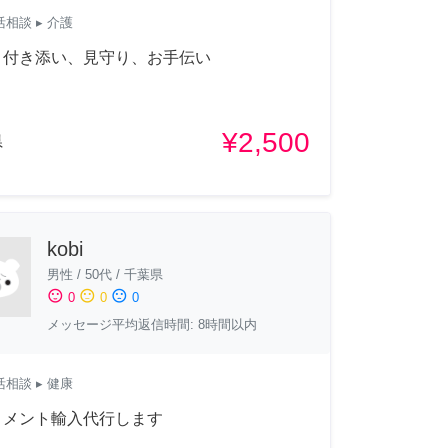
活相談
▸ 介護
、付き添い、見守り、お手伝い
¥2,500
県
kobi
男性
/
50代
/
千葉県
sentiment_satisfied
sentiment_neutral
sentiment_dissatisfied
0
0
0
メッセージ平均返信時間: 8時間以内
活相談
▸ 健康
リメント輸入代行します