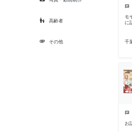
chat
モ
escalator_warning
高齢者
に
attachment
千
その他
chat
お