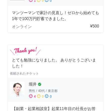
sentiment_satisfied
sentiment_neutral
sentiment_dissatisfied
1
0
0
マンツーマンで家計の見直し！ゼロから始めても
1年で100万円貯蓄できました。
¥500
オンライン
とても勉強になりました。 ありがとうございま
した！
依頼されたチケット
堀井
check_circle
男性
/
40代
/
東京都
sentiment_satisfied
sentiment_neutral
sentiment_dissatisfied
4
0
0
【副業・起業相談室】起業11年目の社長がお答