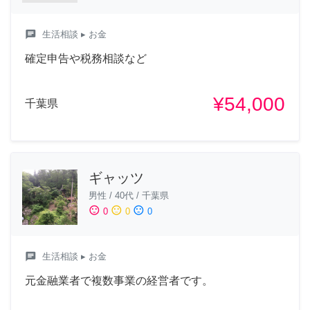
chat
生活相談
▸ お金
確定申告や税務相談など
¥54,000
千葉県
ギャッツ
男性
/
40代
/
千葉県
sentiment_satisfied
sentiment_neutral
sentiment_dissatisfied
0
0
0
chat
生活相談
▸ お金
元金融業者で複数事業の経営者です。