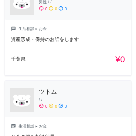
男性
/
/
sentiment_satisfied
sentiment_neutral
sentiment_dissatisfied
0
0
0
chat
生活相談
▸ お金
資産形成・保持のお話をします
¥0
千葉県
ツトム
/
/
sentiment_satisfied
sentiment_neutral
sentiment_dissatisfied
0
0
0
chat
生活相談
▸ お金