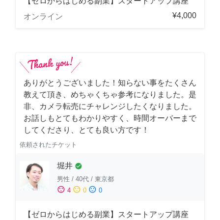
【ゼロからはじめる副業】スタートアップ講座
¥4,000
オンライン
ありがとうございました！知らない事をたくさん
教えて頂き、めちゃくちゃ参考になりました。是
非、カメラ転売にチャレンジしたくなりました。
お話しもとてもわかりやすく、時間オーバーまで
してくださり、とても良い方です！
依頼されたチケット
堀井
check_circle
男性
/
40代
/
東京都
sentiment_satisfied
sentiment_neutral
sentiment_dissatisfied
4
0
0
【ゼロからはじめる副業】スタートアップ講座