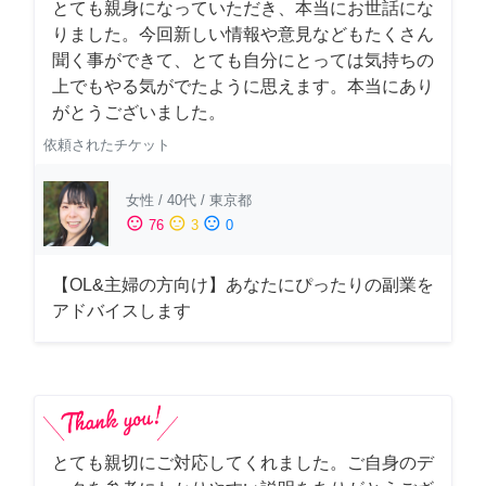
とても親身になっていただき、本当にお世話にな
りました。今回新しい情報や意見などもたくさん
聞く事ができて、とても自分にとっては気持ちの
上でもやる気がでたように思えます。本当にあり
がとうございました。
依頼されたチケット
女性
/
40代
/
東京都
sentiment_satisfied
sentiment_neutral
sentiment_dissatisfied
76
3
0
【OL&主婦の方向け】あなたにぴったりの副業を
アドバイスします
とても親切にご対応してくれました。ご自身のデ