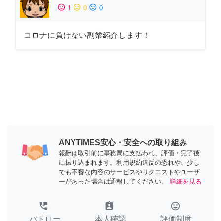
sentiment_satisfied
sentiment_neutral
sentiment_dissatisfied
1
0
0
コロナに負けない副業紹介します！
ANYTIMES安心・安全への取り組み
報酬は取引前に事務局に支払われ、評価・完了後
に振り込まれます。利用規約違反の恐れや、少し
でも不審な内容のサービスやリクエストやユーザ
ーがあった場合は通報してください。
詳細を見る
perm_phone_msg
assignment_ind
tag_faces
パトロー
本人確認
評価制度