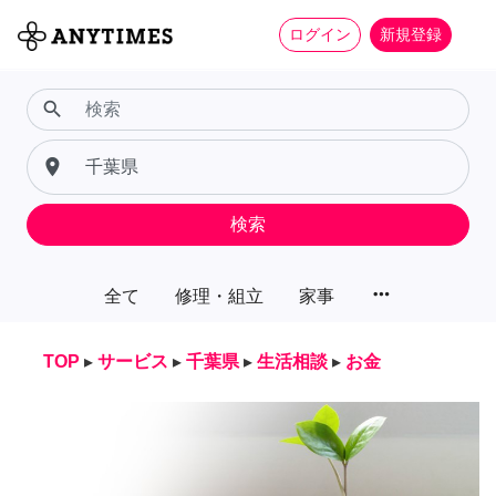
ログイン
新規登録
search
place
検索
more_horiz
全て
修理・組立
家事
TOP
▸
サービス
▸
千葉県
▸
生活相談
▸
お金