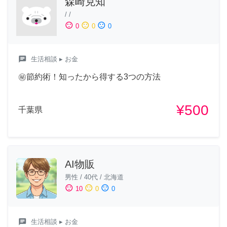
森崎克知
/
/
sentiment_satisfied
sentiment_neutral
sentiment_dissatisfied
0
0
0
chat
生活相談
▸ お金
㊙︎節約術！知ったから得する3つの方法
¥500
千葉県
AI物販
男性
/
40代
/
北海道
sentiment_satisfied
sentiment_neutral
sentiment_dissatisfied
10
0
0
chat
生活相談
▸ お金