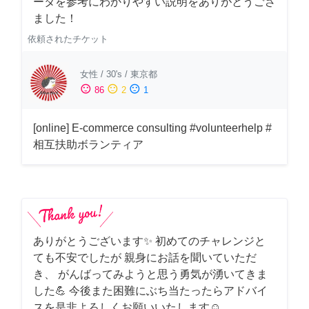
ータを参考にわかりやすい説明をありがとうござ
ました！
依頼されたチケット
女性
/
30's
/
東京都
sentiment_satisfied
sentiment_neutral
sentiment_dissatisfied
86
2
1
[online] E-commerce consulting #volunteerhelp #
相互扶助ボランティア
ありがとうございます✨ 初めてのチャレンジと
ても不安でしたが 親身にお話を聞いていただ
き、 がんばってみようと思う勇気が湧いてきま
した💪 今後また困難にぶち当たったらアドバイ
スを是非よろしくお願いいたします☺️