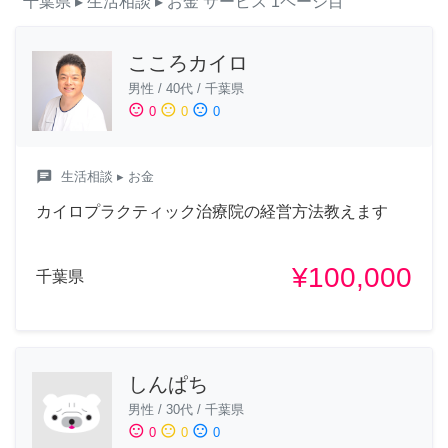
千葉県
▸ 生活相談
▸ お金
サービス
1ページ目
こころカイロ
男性
/
40代
/
千葉県
sentiment_satisfied
sentiment_neutral
sentiment_dissatisfied
0
0
0
chat
生活相談
▸ お金
カイロプラクティック治療院の経営方法教えます
¥100,000
千葉県
しんぱち
男性
/
30代
/
千葉県
sentiment_satisfied
sentiment_neutral
sentiment_dissatisfied
0
0
0