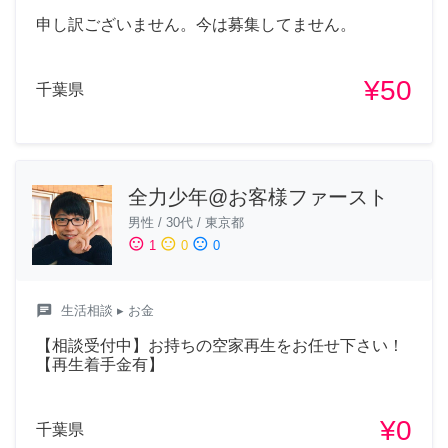
申し訳ございません。今は募集してません。
¥50
千葉県
全力少年@お客様ファースト
男性
/
30代
/
東京都
sentiment_satisfied
sentiment_neutral
sentiment_dissatisfied
1
0
0
chat
生活相談
▸ お金
【相談受付中】お持ちの空家再生をお任せ下さい！
【再生着手金有】
¥0
千葉県