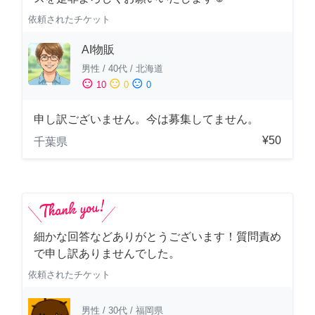
依頼されたチケット
AI物販
男性
/
40代
/
北海道
sentiment_satisfied
sentiment_neutral
sentiment_dissatisfied
10
0
0
申し訳ございません。今は募集してません。
¥50
千葉県
細かな回答などありがとうございます！質問責め
で申し訳ありませんでした。
依頼されたチケット
男性
/
30代
/
福岡県