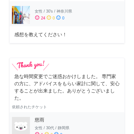
女性
/
30's
/
神奈川県
sentiment_satisfied
sentiment_neutral
sentiment_dissatisfied
24
0
0
感想を教えてください！
急な時間変更でご迷惑おかけしました。 専門家
の方に、アドバイスをもらい家計に関して、安心
することが出来ました。ありがとうございまし
た。
依頼されたチケット
慈雨
女性
/
30代
/
静岡県