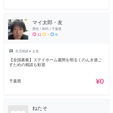
マイ太郎・友
男性
/
40代
/
千葉県
sentiment_satisfied
sentiment_neutral
sentiment_dissatisfied
11
3
0
chat
生活相談
▸ お金
【全国募集】ステイホーム週間を明るくのんき過ご
すための相談も歓迎
¥0
千葉県
ねたそ