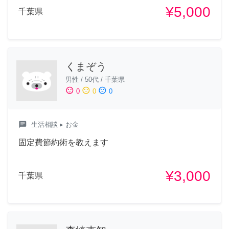
¥5,000
千葉県
くまぞう
男性
/
50代
/
千葉県
sentiment_satisfied
sentiment_neutral
sentiment_dissatisfied
0
0
0
chat
生活相談
▸ お金
固定費節約術を教えます
¥3,000
千葉県