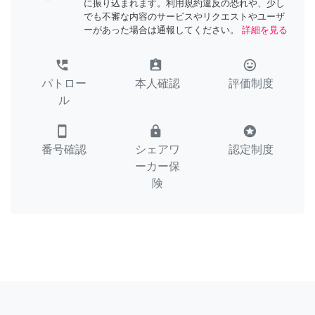
に振り込まれます。利用規約違反の恐れや、少し
でも不審な内容のサービスやリクエストやユーザ
ーがあった場合は通報してください。
詳細を見る
perm_phone_msg
assignment_ind
tag_faces
パトロー
本人確認
評価制度
ル
smartphone
lock
stars
番号確認
シェアワ
認定制度
ーカー保
険