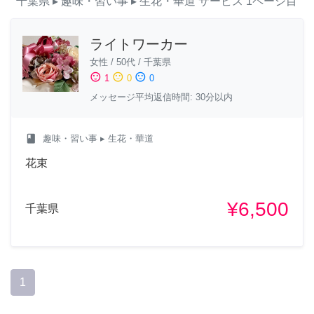
千葉県
▸ 趣味・習い事
▸ 生花・華道
サービス
1ページ目
ライトワーカー
女性
/
50代
/
千葉県
sentiment_satisfied
sentiment_neutral
sentiment_dissatisfied
1
0
0
メッセージ平均返信時間: 30分以内
class
趣味・習い事
▸ 生花・華道
花束
¥6,500
千葉県
1