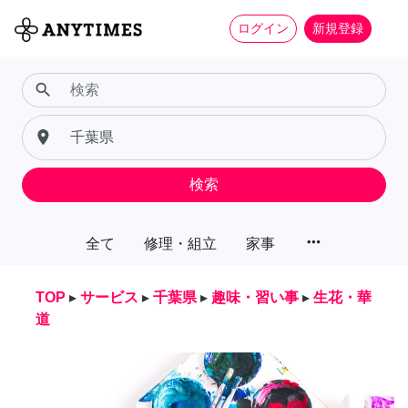
ログイン
新規登録
search
place
検索
more_horiz
全て
修理・組立
家事
TOP
▸
サービス
▸
千葉県
▸
趣味・習い事
▸
生花・華
道