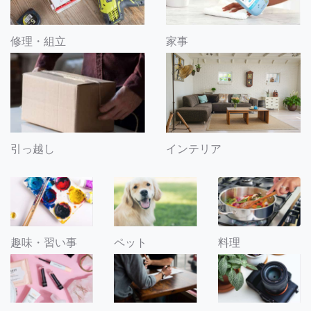
修理・組立
家事
引っ越し
インテリア
趣味・習い事
ペット
料理