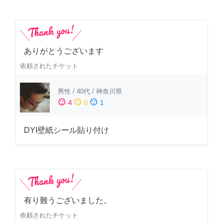
ありがとうございます
依頼されたチケット
男性
/
40代
/
神奈川県
sentiment_satisfied
sentiment_neutral
sentiment_dissatisfied
4
0
1
DYI壁紙シール貼り付け
有り難うございました。
依頼されたチケット