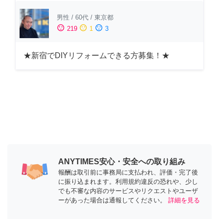
男性
/
60代
/
東京都
sentiment_satisfied
sentiment_neutral
sentiment_dissatisfied
219
1
3
★新宿でDIYリフォームできる方募集！★
ANYTIMES安心・安全への取り組み
報酬は取引前に事務局に支払われ、評価・完了後
に振り込まれます。利用規約違反の恐れや、少し
でも不審な内容のサービスやリクエストやユーザ
ーがあった場合は通報してください。
詳細を見る