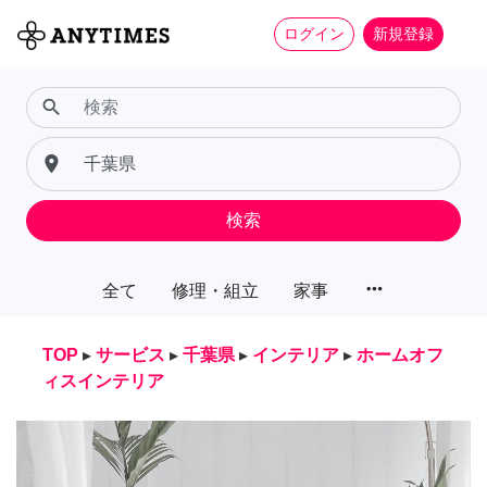
ログイン
新規登録
search
place
検索
more_horiz
全て
修理・組立
家事
TOP
▸
サービス
▸
千葉県
▸
インテリア
▸
ホームオフ
ィスインテリア