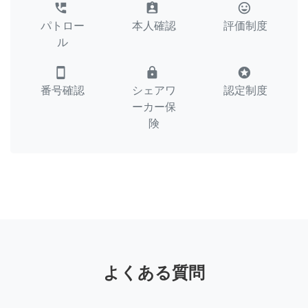
perm_phone_msg
assignment_ind
tag_faces
パトロー
本人確認
評価制度
ル
smartphone
lock
stars
番号確認
シェアワ
認定制度
ーカー保
険
よくある質問