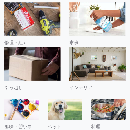
修理・組立
家事
引っ越し
インテリア
趣味・習い事
ペット
料理