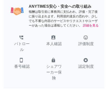
ANYTIMES安心・安全への取り組み
報酬は取引前に事務局に支払われ、評価・完了後
に振り込まれます。利用規約違反の恐れや、少し
でも不審な内容のサービスやリクエストやユーザ
ーがあった場合は通報してください。
詳細を見る
perm_phone_msg
assignment_ind
tag_faces
パトロー
本人確認
評価制度
ル
smartphone
lock
stars
番号確認
シェアワ
認定制度
ーカー保
険