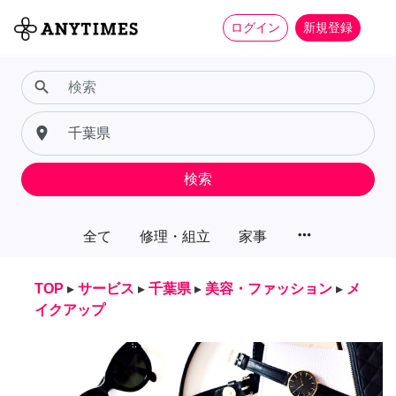
ログイン
新規登録
search
place
検索
more_horiz
全て
修理・組立
家事
TOP
▸
サービス
▸
千葉県
▸
美容・ファッション
▸
メ
イクアップ