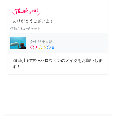
ありがとうございます！
依頼されたチケット
女性
/
/
東京都
sentiment_satisfied
sentiment_neutral
sentiment_dissatisfied
3
0
0
28日(土)夕方〜ハロウィンのメイクをお願いしま
す！