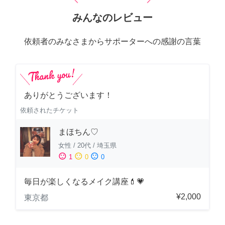
みんなのレビュー
依頼者のみなさまからサポーターへの感謝の言葉
ありがとうございます！
依頼されたチケット
まほちん♡
女性
/
20代
/
埼玉県
sentiment_satisfied
sentiment_neutral
sentiment_dissatisfied
1
0
0
毎日が楽しくなるメイク講座💄💗
¥2,000
東京都