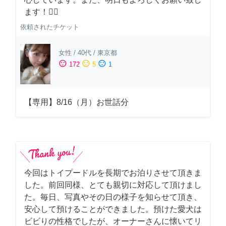
ます！🙇‍♂️
依頼されたチケット
女性
/
40代
/
東京都
sentiment_satisfied
sentiment_neutral
sentiment_dissatisfied
172
5
1
【専用】8/16（月）お世話分
今回はトイプードルを長期でお泊りさせて頂きま
した。前回同様、とても親切に対応して頂けまし
た。毎日、写真やその日の様子を知らせて頂き、
安心して預けることができました。預けた愛犬は
ビビりの性格でしたが、オーナーさんに懐いてリ