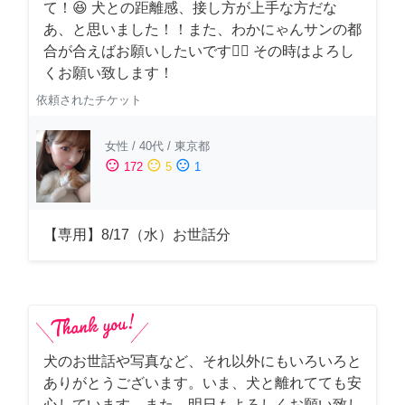
て！😆 犬との距離感、接し方が上手な方だな
あ、と思いました！！また、わかにゃんサンの都
合が合えばお願いしたいです🙇‍♂️ その時はよろし
くお願い致します！
依頼されたチケット
女性
/
40代
/
東京都
sentiment_satisfied
sentiment_neutral
sentiment_dissatisfied
172
5
1
【専用】8/17（水）お世話分
犬のお世話や写真など、それ以外にもいろいろと
ありがとうございます。いま、犬と離れてても安
心しています。また、明日もよろしくお願い致し