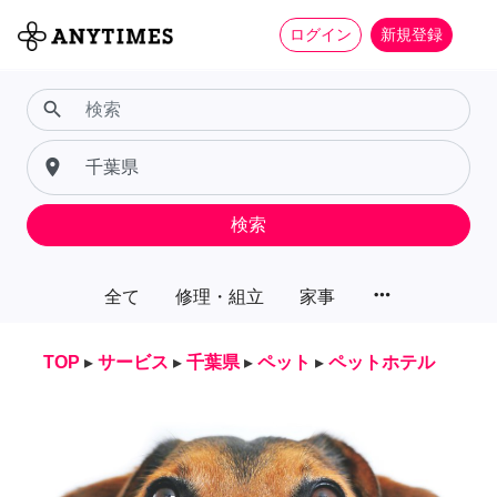
ログイン
新規登録
search
place
検索
more_horiz
全て
修理・組立
家事
TOP
▸
サービス
▸
千葉県
▸
ペット
▸
ペットホテル