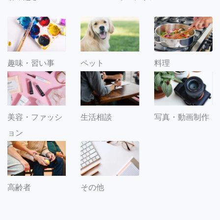
趣味・習い事
ペット
料理
美容・ファッシ
生活相談
写真・動画制作
ョン
その他
高齢者