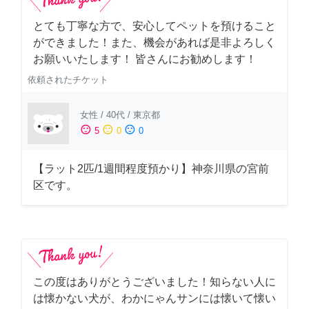
とても丁寧な方で、安心してペットを預けること
ができました！また、機会があれば是非よろしく
お願いいたします！ 皆さんにお勧めします！
依頼されたチケット
女性
/
40代
/
東京都
sentiment_satisfied
sentiment_neutral
sentiment_dissatisfied
5
0
0
【ラット2匹/1週間程度預かり】神奈川県の宮前
区です。
この度はありがとうございました！知らない人に
は懐かない犬が、わかにゃんサンには懐いて懐い