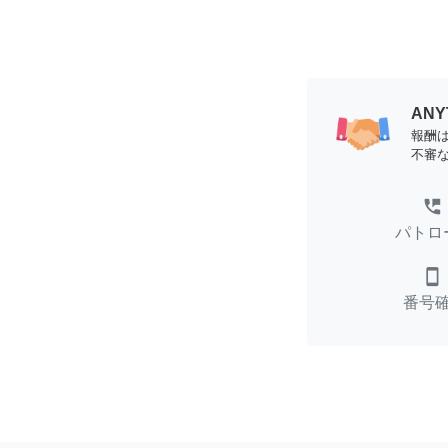
AN
報酬
不審
perm_phone_msg
パトロ
smartphone
番号