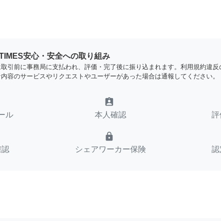
YTIMES安心・安全への取り組み
は取引前に事務局に支払われ、評価・完了後に振り込まれます。利用規約違反
な内容のサービスやリクエストやユーザーがあった場合は通報してください。
assignment_ind
ール
本人確認
評
lock
確認
シェアワーカー保険
認