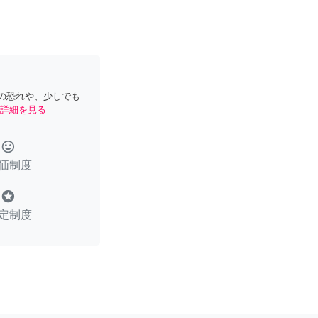
の恐れや、少しでも
詳細を見る
tag_faces
価制度
stars
定制度