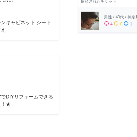
依頼されたチケット
男性
/
40代
/
神奈
チンキャビネット シート
sentiment_satisfied
sentiment_neutral
sentiment_dissatisfied
4
0
1
替え
でDIYリフォームできる
集！★