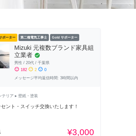
サポーター
第二種電気工事士
Gold サポーター
Mizuki 元複数ブランド家具組
立業者
check_circle
男性
/
20代
/
千葉県
sentiment_satisfied
sentiment_neutral
sentiment_dissatisfied
182
2
0
メッセージ平均返信時間: 3時間以内
ンテリア
▸ 壁紙・塗装
ンセント・スイッチ交換いたします！
¥3,000
県