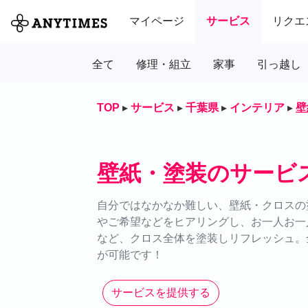
マイページ
サービス
リクエ
全て
修理・組立
家事
引っ越し
TOP
▸
サービス
▸
千葉県
▸
インテリア
▸
壁
壁紙・塗装のサービ
自分ではなかなか難しい、壁紙・クロスの塗
やご希望などをヒアリングし、お一人お一
など、クロス全体を塗装しリフレッシュ。全
が可能です！
サービスを提供する