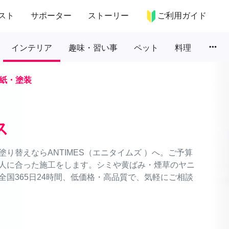
スト
サポーター
ストーリー
ご利用ガイド
more_horiz
インテリア
趣味・習い事
ペット
料理
紙・塗装
ス
り替えならANTIMES（エニタイムズ ）へ。ご予算
人に合った施工をします。シミや黄ばみ・煙草のヤニ
国365日24時間、低価格・高品質で、気軽にご相談