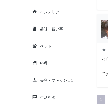
home
インテリア
class
趣味・習い事
pets
ペット
home
お
restaurant
料理
千
checkroom
美容・ファッション
chat
生活相談
1