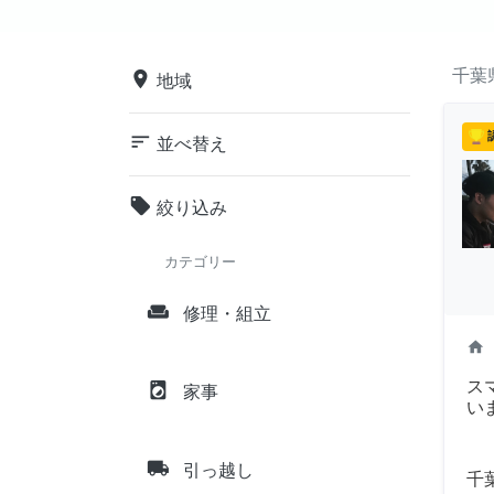
千葉
place
地域
sort
並べ替え
local_offer
絞り込み
カテゴリー
weekend
修理・組立
home
ス
local_laundry_service
家事
い
local_shipping
引っ越し
千