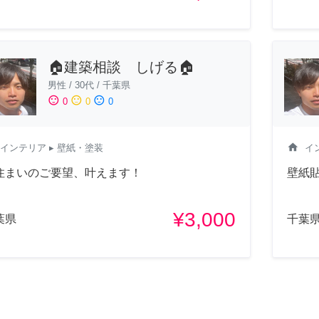
🏠建築相談 しげる🏠
男性
/
30代
/
千葉県
sentiment_satisfied
sentiment_neutral
sentiment_dissatisfied
0
0
0
home
インテリア
▸ 壁紙・塗装
イ
住まいのご要望、叶えます！
壁紙
¥3,000
葉県
千葉