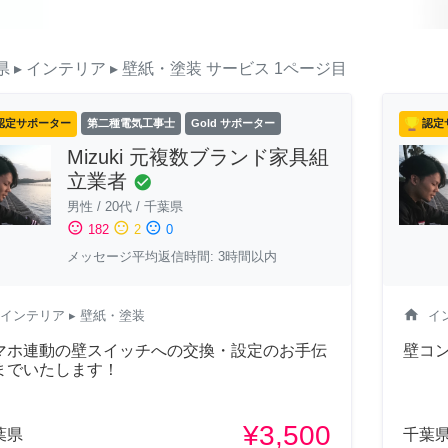
県
▸ インテリア
▸ 壁紙・塗装
サービス
1ページ目
認定サポーター
第二種電気工事士
Gold サポーター
認定
Mizuki 元複数ブランド家具組
立業者
check_circle
男性
/
20代
/
千葉県
sentiment_satisfied
sentiment_neutral
sentiment_dissatisfied
182
2
0
メッセージ平均返信時間: 3時間以内
home
インテリア
▸ 壁紙・塗装
イ
マホ連動の壁スイッチへの交換・設定のお手伝
壁コ
までいたします！
¥3,500
葉県
千葉