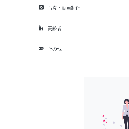
camera_alt
写真・動画制作
escalator_warning
高齢者
attachment
その他