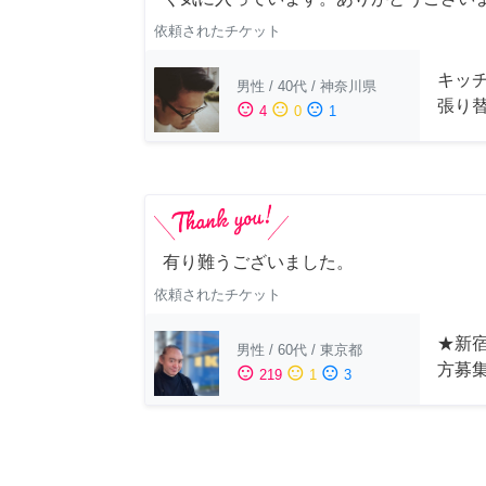
依頼されたチケット
キッ
男性
/
40代
/
神奈川県
張り
sentiment_satisfied
sentiment_neutral
sentiment_dissatisfied
4
0
1
有り難うございました。
依頼されたチケット
★新宿
男性
/
60代
/
東京都
方募
sentiment_satisfied
sentiment_neutral
sentiment_dissatisfied
219
1
3