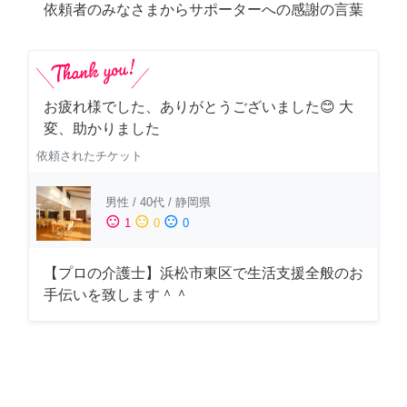
依頼者のみなさまからサポーターへの感謝の言葉
お疲れ様でした、ありがとうございました😊 大
変、助かりました
依頼されたチケット
男性
/
40代
/
静岡県
sentiment_satisfied
sentiment_neutral
sentiment_dissatisfied
1
0
0
【プロの介護士】浜松市東区で生活支援全般のお
手伝いを致します＾＾