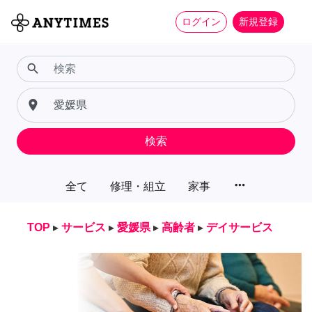
ログイン
新規登録
search
place
検索
more_horiz
全て
修理・組立
家事
TOP
▸
サービス
▸
愛媛県
▸
高齢者
▸
デイサービス