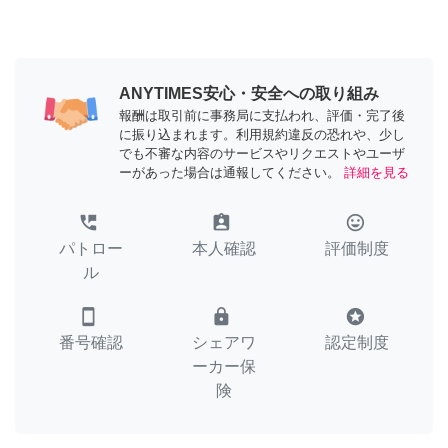
ANYTIMES安心・安全への取り組み
報酬は取引前に事務局に支払われ、評価・完了後
に振り込まれます。利用規約違反の恐れや、少し
でも不審な内容のサービスやリクエストやユーザ
ーがあった場合は通報してください。
詳細を見る
perm_phone_msg
assignment_ind
tag_faces
パトロー
本人確認
評価制度
ル
smartphone
lock
stars
番号確認
シェアワ
認定制度
ーカー保
険