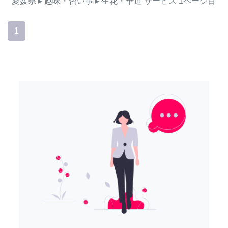
愛媛県
▸ 趣味・習い事
▸ 生花・華道
サービス
1ページ目
1