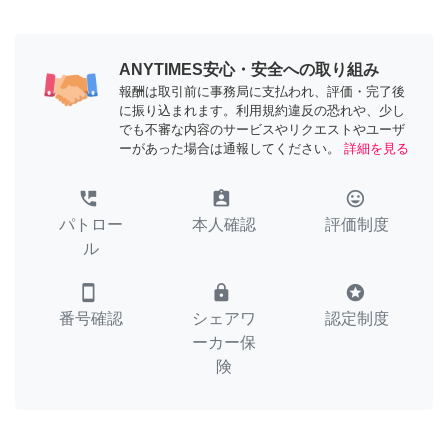
ANYTIMES安心・安全への取り組み
報酬は取引前に事務局に支払われ、評価・完了後
に振り込まれます。利用規約違反の恐れや、少し
でも不審な内容のサービスやリクエストやユーザ
ーがあった場合は通報してください。
詳細を見る
perm_phone_msg
assignment_ind
tag_faces
パトロー
本人確認
評価制度
ル
smartphone
lock
stars
番号確認
シェアワ
認定制度
ーカー保
険