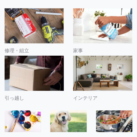
修理・組立
家事
引っ越し
インテリア