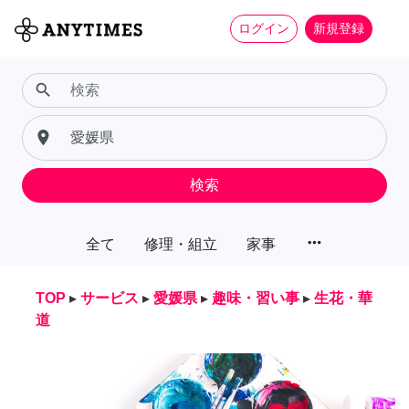
ログイン
新規登録
search
place
検索
more_horiz
全て
修理・組立
家事
TOP
▸
サービス
▸
愛媛県
▸
趣味・習い事
▸
生花・華
道