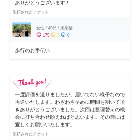
ありがとうございます！
依頼されたチケット
女性
/
40代
/
東京都
sentiment_satisfied
sentiment_neutral
sentiment_dissatisfied
175
3
0
歩行のお手伝い
一度評価を送りましたが、届いてない様子なので
再送いたします。わざわざ早めに時間を割いて頂
きありがとうございました。次回は整理替えの機
会に打ち合わせ願えればと思います。その節には
宜しくお願いいたします。
依頼されたチケット