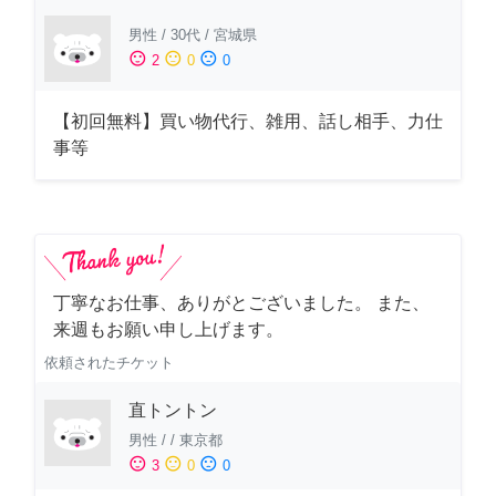
男性
/
30代
/
宮城県
sentiment_satisfied
sentiment_neutral
sentiment_dissatisfied
2
0
0
【初回無料】買い物代行、雑用、話し相手、力仕
事等
丁寧なお仕事、ありがとございました。 また、
来週もお願い申し上げます。
依頼されたチケット
直トントン
男性
/
/
東京都
sentiment_satisfied
sentiment_neutral
sentiment_dissatisfied
3
0
0