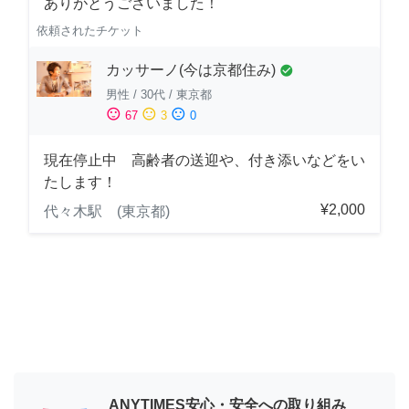
ありがとうございました！
依頼されたチケット
カッサーノ(今は京都住み)
check_circle
男性
/
30代
/
東京都
sentiment_satisfied
sentiment_neutral
sentiment_dissatisfied
67
3
0
現在停止中 高齢者の送迎や、付き添いなどをい
たします！
¥2,000
代々木駅 (東京都)
ANYTIMES安心・安全への取り組み