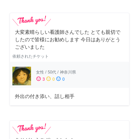
大変素晴らしい看護師さんでした とても親切で
したので皆様にお勧めします 今日はありがとう
ございました
依頼されたチケット
女性
/
50代
/
神奈川県
sentiment_satisfied
sentiment_neutral
sentiment_dissatisfied
3
0
0
外出の付き添い、話し相手