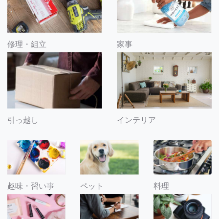
修理・組立
家事
引っ越し
インテリア
趣味・習い事
ペット
料理