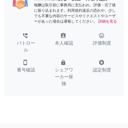
報酬は取引前に事務局に支払われ、評価・完了後
に振り込まれます。利用規約違反の恐れや、少し
でも不審な内容のサービスやリクエストやユーザ
ーがあった場合は通報してください。
詳細を見る
perm_phone_msg
assignment_ind
tag_faces
パトロー
本人確認
評価制度
ル
smartphone
lock
stars
番号確認
シェアワ
認定制度
ーカー保
険