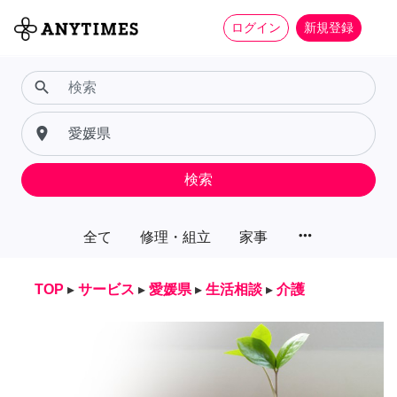
ログイン
新規登録
search
place
検索
more_horiz
全て
修理・組立
家事
TOP
▸
サービス
▸
愛媛県
▸
生活相談
▸
介護