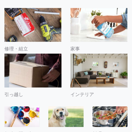
修理・組立
家事
引っ越し
インテリア