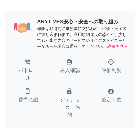
ANYTIMES安心・安全への取り組み
報酬は取引前に事務局に支払われ、評価・完了後
に振り込まれます。利用規約違反の恐れや、少し
でも不審な内容のサービスやリクエストやユーザ
ーがあった場合は通報してください。
詳細を見る
perm_phone_msg
assignment_ind
tag_faces
パトロー
本人確認
評価制度
ル
smartphone
lock
stars
番号確認
シェアワ
認定制度
ーカー保
険