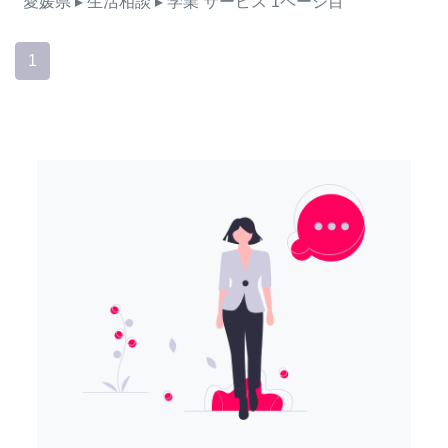
愛媛県
▸ 生活相談
▸ 学業
サービス
1ページ目
1