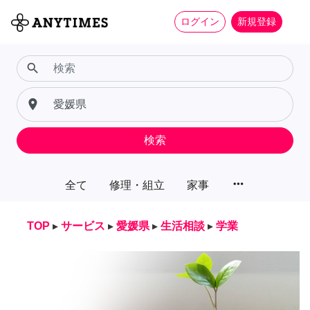
ログイン
新規登録
search
place
検索
more_horiz
全て
修理・組立
家事
TOP
▸
サービス
▸
愛媛県
▸
生活相談
▸
学業