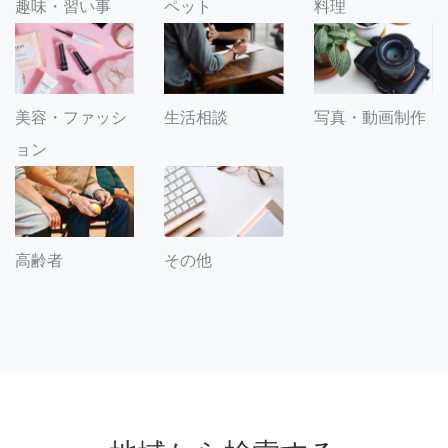
趣味・習い事
ペット
料理
美容・ファッシ
生活相談
写真・動画制作
ョン
その他
高齢者