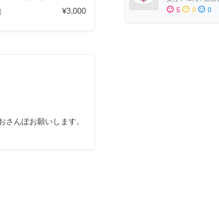
sentiment_satisfied
sentiment_neutral
sentiment_dissatisfied
5
0
0
¥3,000
都
間おさんぽお願いします。