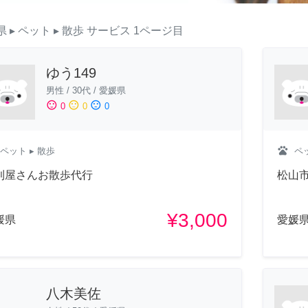
県
▸ ペット
▸ 散歩
サービス
1ページ目
ゆう149
男性
/
30代
/
愛媛県
sentiment_satisfied
sentiment_neutral
sentiment_dissatisfied
0
0
0
pets
ペット
▸ 散歩
ペ
利屋さんお散歩代行
松山
¥3,000
媛県
愛媛
八木美佐