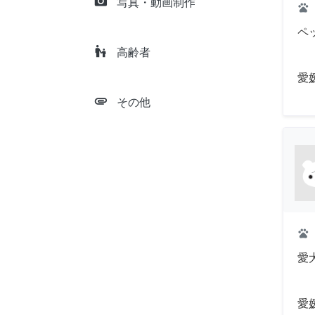
camera_alt
写真・動画制作
pets
ペ
escalator_warning
高齢者
愛
attachment
その他
pets
愛
愛