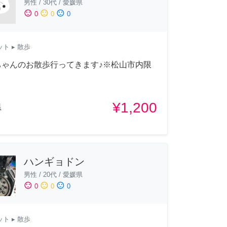
男性
/
30代
/
愛媛県
sentiment_satisfied
sentiment_neutral
sentiment_dissatisfied
0
0
0
ット
▸ 散歩
ちゃんのお散歩行ってきます♪※松山市内限
¥1,200
県
ハンギョドン
男性
/
20代
/
愛媛県
sentiment_satisfied
sentiment_neutral
sentiment_dissatisfied
0
0
0
ット
▸ 散歩