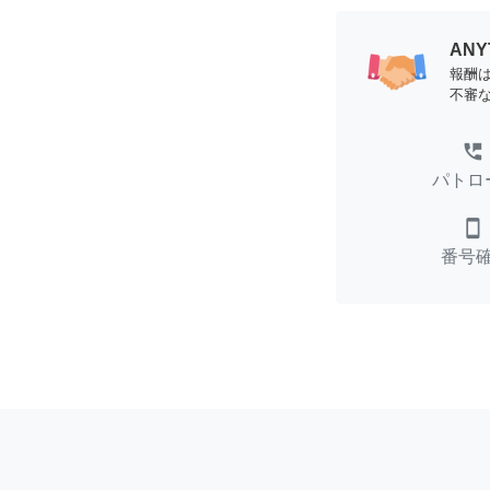
AN
報酬
不審
perm_phone_msg
パトロ
smartphone
番号