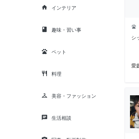
home
インテリア
pets
class
趣味・習い事
シ
pets
ペット
愛
restaurant
料理
checkroom
美容・ファッション
chat
生活相談