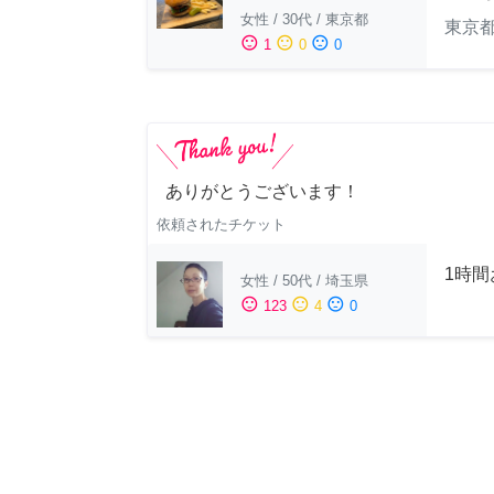
女性
/
30代
/
東京都
東京
sentiment_satisfied
sentiment_neutral
sentiment_dissatisfied
1
0
0
ありがとうございます！
依頼されたチケット
1時
女性
/
50代
/
埼玉県
sentiment_satisfied
sentiment_neutral
sentiment_dissatisfied
123
4
0