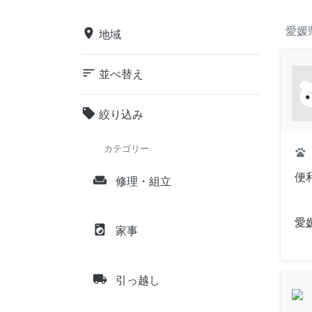
愛媛
place
地域
sort
並べ替え
local_offer
絞り込み
カテゴリー
pets
便
weekend
修理・組立
愛
local_laundry_service
家事
local_shipping
引っ越し