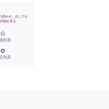
の恐れや、少しでも
詳細を見る
tag_faces
価制度
stars
定制度