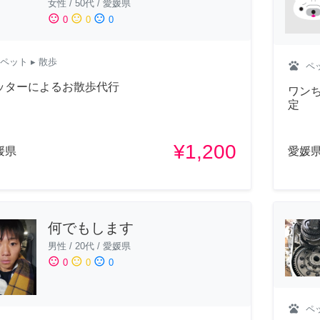
女性
/
50代
/
愛媛県
sentiment_satisfied
sentiment_neutral
sentiment_dissatisfied
0
0
0
ペット
▸ 散歩
pets
ペ
ッターによるお散歩代行
ワン
定
¥1,200
媛県
愛媛
何でもします
男性
/
20代
/
愛媛県
sentiment_satisfied
sentiment_neutral
sentiment_dissatisfied
0
0
0
pets
ペ