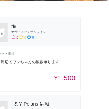
瑠
女性
/
20代
/
オンライン
sentiment_satisfied
sentiment_neutral
sentiment_dissatisfied
0
0
0
ット
▸ 散歩
市周辺でワンちゃんの散歩承ります！
¥1,500
県
I & Y Polaris 結城