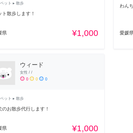
ペット
▸ 散歩
わん
ット散歩します！
¥1,000
媛県
愛媛
ウィード
女性
/
/
sentiment_satisfied
sentiment_neutral
sentiment_dissatisfied
0
0
0
ペット
▸ 散歩
犬のお散歩代行します！
¥1,000
媛県