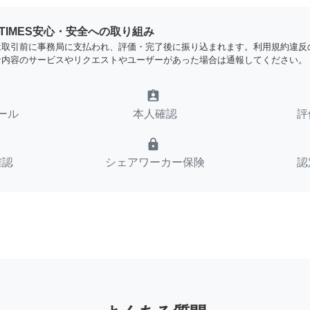
YTIMES安心・安全への取り組み
は取引前に事務局に支払われ、評価・完了後に振り込まれます。利用規約違反
な内容のサービスやリクエストやユーザーがあった場合は通報してください。
assignment_ind
ール
本人確認
評
lock
確認
シェアワーカー保険
認