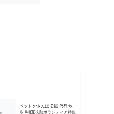
ペット おさんぽ 公園 代行 散
歩 #相互扶助ボランティア特集
都