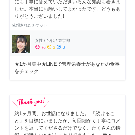
にも丁寧に答えていただきいろんな知識も着きま
した。本当にお願いしてよかったです。どうもあ
りがとうございました!
依頼されたチケット
女性
/
40代
/
東京都
sentiment_satisfied
sentiment_neutral
sentiment_dissatisfied
76
3
0
★1か月集中★LINEで管理栄養士があなたの食事
をチェック！
約1ヶ月間、お世話になりました。 「続けるこ
と」を目標にいましたが、毎回細かく丁寧にコメ
ントを返してくださるだけでなく、たくさんの情