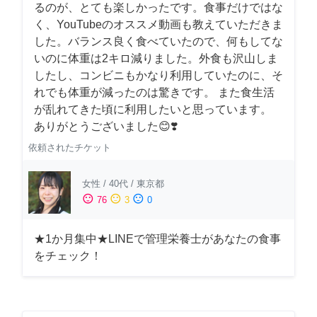
るのが、とても楽しかったです。食事だけではな
く、YouTubeのオススメ動画も教えていただきま
した。バランス良く食べていたので、何もしてな
いのに体重は2キロ減りました。外食も沢山しま
したし、コンビニもかなり利用していたのに、そ
れでも体重が減ったのは驚きです。 また食生活
が乱れてきた頃に利用したいと思っています。
ありがとうございました😊❣️
依頼されたチケット
女性
/
40代
/
東京都
sentiment_satisfied
sentiment_neutral
sentiment_dissatisfied
76
3
0
★1か月集中★LINEで管理栄養士があなたの食事
をチェック！