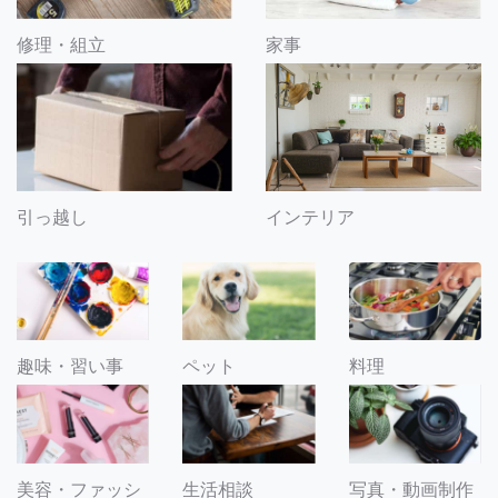
修理・組立
家事
引っ越し
インテリア
趣味・習い事
ペット
料理
美容・ファッシ
生活相談
写真・動画制作