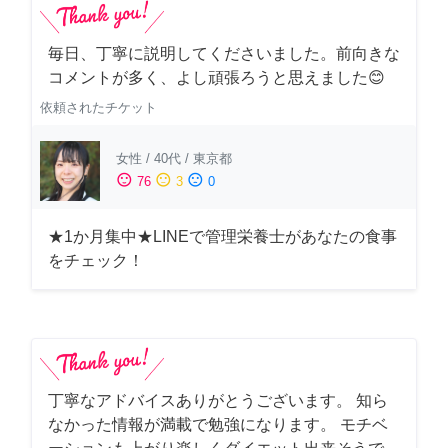
毎日、丁寧に説明してくださいました。前向きな
コメントが多く、よし頑張ろうと思えました😊
依頼されたチケット
女性
/
40代
/
東京都
sentiment_satisfied
sentiment_neutral
sentiment_dissatisfied
76
3
0
★1か月集中★LINEで管理栄養士があなたの食事
をチェック！
丁寧なアドバイスありがとうございます。 知ら
なかった情報が満載で勉強になります。 モチベ