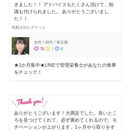
きました！！ アドバイスもたくさん頂けて、知
識も付けられました。 ありがとうございまし
た！！
依頼されたチケット
女性
/
40代
/
東京都
sentiment_satisfied
sentiment_neutral
sentiment_dissatisfied
76
3
0
★1か月集中★LINEで管理栄養士があなたの食事
をチェック！
ありがとうございます！大満足でした。良いとこ
ろを見つけてくれて、必ず褒めてくれるので、モ
チベーションが上がります。1ヶ月やり取りをす