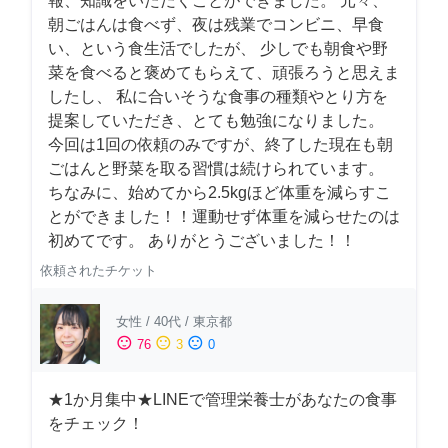
報、知識をいただくことができました。 元々、
朝ごはんは食べず、夜は残業でコンビニ、早食
い、という食生活でしたが、 少しでも朝食や野
菜を食べると褒めてもらえて、頑張ろうと思えま
したし、 私に合いそうな食事の種類やとり方を
提案していただき、とても勉強になりました。
今回は1回の依頼のみですが、終了した現在も朝
ごはんと野菜を取る習慣は続けられています。
ちなみに、始めてから2.5kgほど体重を減らすこ
とができました！！運動せず体重を減らせたのは
初めてです。 ありがとうございました！！
依頼されたチケット
女性
/
40代
/
東京都
sentiment_satisfied
sentiment_neutral
sentiment_dissatisfied
76
3
0
★1か月集中★LINEで管理栄養士があなたの食事
をチェック！