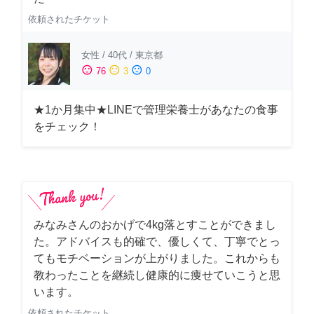
依頼されたチケット
女性
/
40代
/
東京都
sentiment_satisfied
sentiment_neutral
sentiment_dissatisfied
76
3
0
★1か月集中★LINEで管理栄養士があなたの食事
をチェック！
みなみさんのおかげで4kg落とすことができまし
た。アドバイスも的確で、優しくて、丁寧でとっ
てもモチベーションが上がりました。これからも
教わったことを継続し健康的に痩せていこうと思
います。
依頼されたチケット