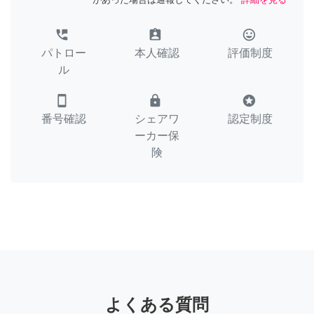
perm_phone_msg
assignment_ind
tag_faces
パトロー
本人確認
評価制度
ル
smartphone
lock
stars
番号確認
シェアワ
認定制度
ーカー保
険
よくある質問