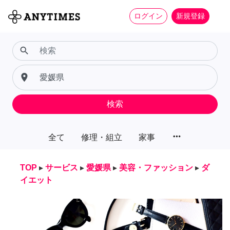
ログイン
新規登録
search
place
検索
more_horiz
全て
修理・組立
家事
TOP
▸
サービス
▸
愛媛県
▸
美容・ファッション
▸
ダ
イエット