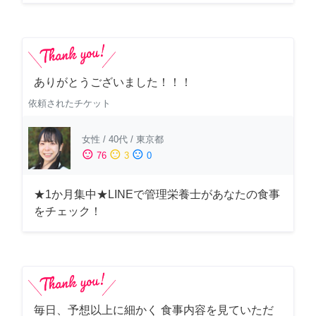
ありがとうございました！！！
依頼されたチケット
女性
/
40代
/
東京都
sentiment_satisfied
sentiment_neutral
sentiment_dissatisfied
76
3
0
★1か月集中★LINEで管理栄養士があなたの食事
をチェック！
毎日、予想以上に細かく 食事内容を見ていただ