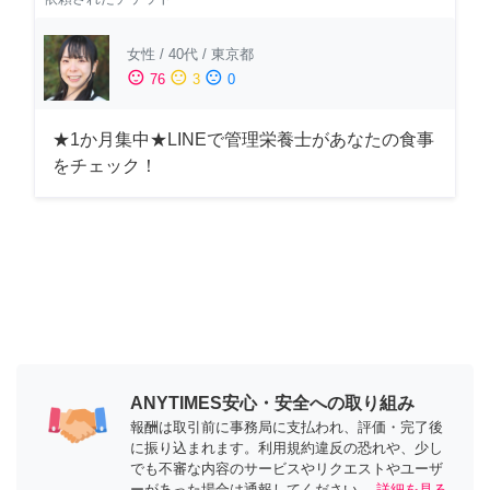
女性
/
40代
/
東京都
sentiment_satisfied
sentiment_neutral
sentiment_dissatisfied
76
3
0
★1か月集中★LINEで管理栄養士があなたの食事
をチェック！
ANYTIMES安心・安全への取り組み
報酬は取引前に事務局に支払われ、評価・完了後
に振り込まれます。利用規約違反の恐れや、少し
でも不審な内容のサービスやリクエストやユーザ
ーがあった場合は通報してください。
詳細を見る