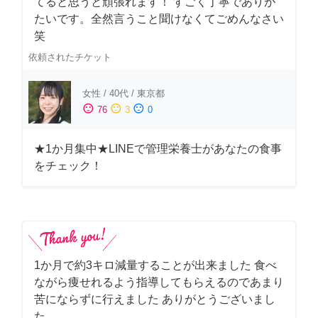
てると思うと頑張れます！ すごく丁寧でありが
たいです。全然言うこと聞けなくてごめんなさい
笑
依頼されたチケット
女性
/
40代
/
東京都
sentiment_satisfied
sentiment_neutral
sentiment_dissatisfied
76
3
0
★1か月集中★LINEで管理栄養士があなたの食事
をチェック！
1か月で約3キロ減量することが出来ました 食べ
ながら痩せれるよう指導してもらえるのであまり
苦にならずに行えました ありがとうございまし
た