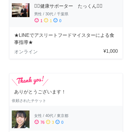
🏋️‍♂️健康サポーター たっくん🏋️‍♂️
男性
/
30代
/
千葉県
sentiment_satisfied
sentiment_neutral
sentiment_dissatisfied
1
1
0
★LINEでアスリートフードマイスターによる食
事指導★
¥1,000
オンライン
ありがとうございます！
依頼されたチケット
女性
/
40代
/
東京都
sentiment_satisfied
sentiment_neutral
sentiment_dissatisfied
76
3
0