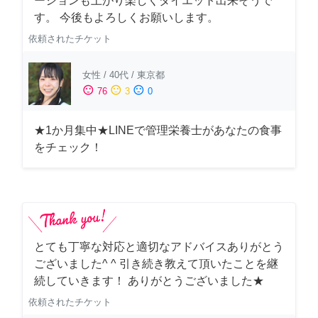
ーションも上がり楽しくダイエット出来そうで
す。 今後もよろしくお願いします。
依頼されたチケット
女性
/
40代
/
東京都
sentiment_satisfied
sentiment_neutral
sentiment_dissatisfied
76
3
0
★1か月集中★LINEで管理栄養士があなたの食事
をチェック！
とても丁寧な対応と適切なアドバイスありがとう
ございました^ ^ 引き続き教えて頂いたことを継
続していきます！ ありがとうございました★
依頼されたチケット