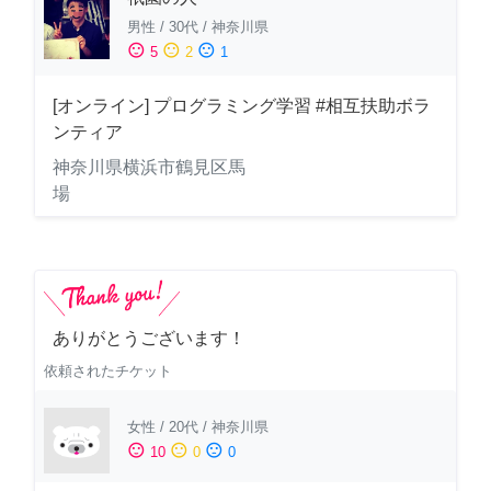
男性
/
30代
/
神奈川県
sentiment_satisfied
sentiment_neutral
sentiment_dissatisfied
5
2
1
[オンライン] プログラミング学習 #相互扶助ボラ
ンティア
神奈川県横浜市鶴見区馬
場
ありがとうございます！
依頼されたチケット
女性
/
20代
/
神奈川県
sentiment_satisfied
sentiment_neutral
sentiment_dissatisfied
10
0
0