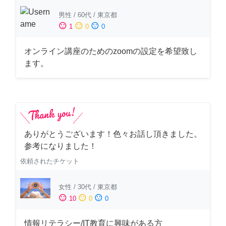
男性
/
60代
/
東京都
sentiment_satisfied
sentiment_neutral
sentiment_dissatisfied
1
0
0
オンライン講座のためのzoomの設定を希望致し
ます。
ありがとうございます！色々お話し頂きました。
参考になりました！
依頼されたチケット
女性
/
30代
/
東京都
sentiment_satisfied
sentiment_neutral
sentiment_dissatisfied
10
0
0
情報リテラシー/IT教育に興味がある方