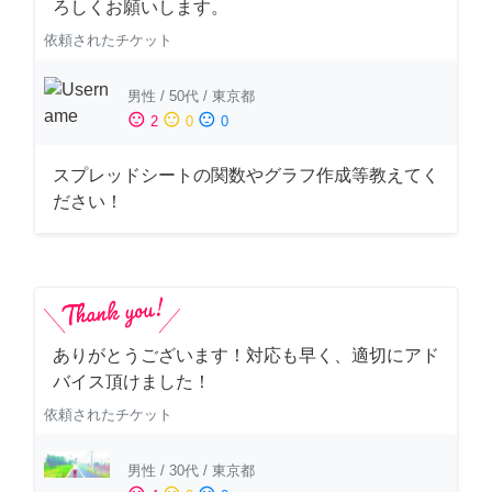
ろしくお願いします。
依頼されたチケット
男性
/
50代
/
東京都
sentiment_satisfied
sentiment_neutral
sentiment_dissatisfied
2
0
0
スプレッドシートの関数やグラフ作成等教えてく
ださい！
ありがとうございます！対応も早く、適切にアド
バイス頂けました！
依頼されたチケット
男性
/
30代
/
東京都