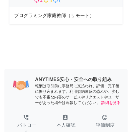
sentiment_satisfied
sentiment_neutral
sentiment_dissatisfied
4
0
0
プログラミング家庭教師（リモート）
ANYTIMES安心・安全への取り組み
報酬は取引前に事務局に支払われ、評価・完了後
に振り込まれます。利用規約違反の恐れや、少し
でも不審な内容のサービスやリクエストやユーザ
ーがあった場合は通報してください。
詳細を見る
perm_phone_msg
assignment_ind
tag_faces
パトロー
本人確認
評価制度