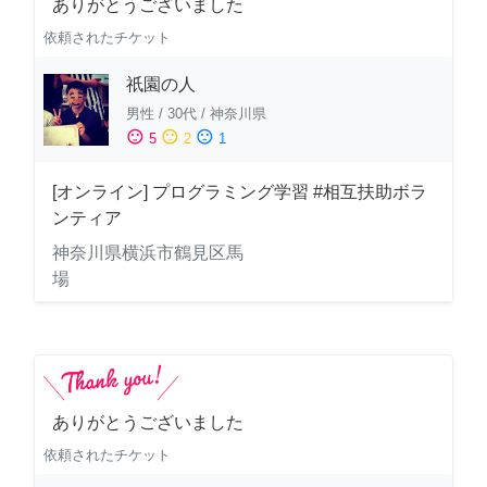
ありがとうございました
依頼されたチケット
祇園の人
男性
/
30代
/
神奈川県
sentiment_satisfied
sentiment_neutral
sentiment_dissatisfied
5
2
1
[オンライン] プログラミング学習 #相互扶助ボラ
ンティア
神奈川県横浜市鶴見区馬
場
ありがとうございました
依頼されたチケット