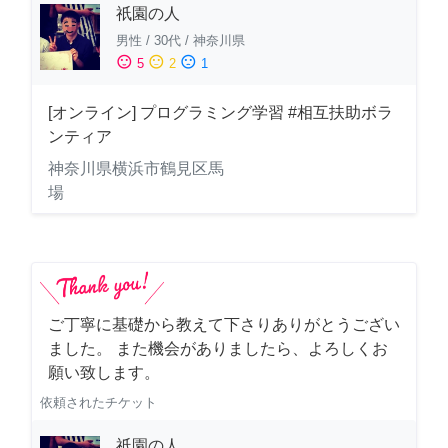
祇園の人
男性
/
30代
/
神奈川県
sentiment_satisfied
sentiment_neutral
sentiment_dissatisfied
5
2
1
[オンライン] プログラミング学習 #相互扶助ボラ
ンティア
神奈川県横浜市鶴見区馬
場
ご丁寧に基礎から教えて下さりありがとうござい
ました。 また機会がありましたら、よろしくお
願い致します。
依頼されたチケット
祇園の人