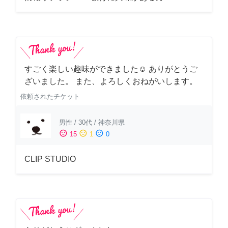
すごく楽しい趣味ができました☺︎ ありがとうご
ざいました。 また、よろしくおねがいします。
依頼されたチケット
男性
/
30代
/
神奈川県
sentiment_satisfied
sentiment_neutral
sentiment_dissatisfied
15
1
0
CLIP STUDIO