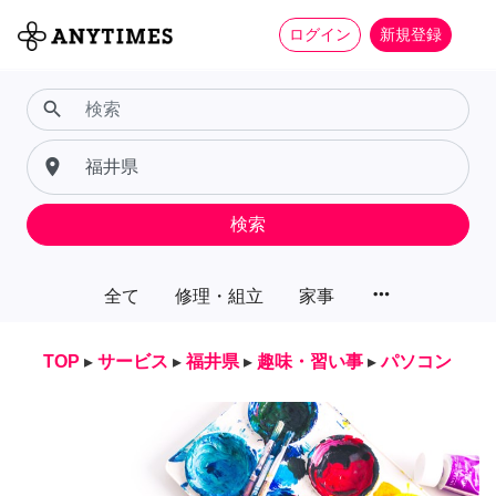
ログイン
新規登録
search
place
検索
more_horiz
全て
修理・組立
家事
TOP
▸
サービス
▸
福井県
▸
趣味・習い事
▸
パソコン