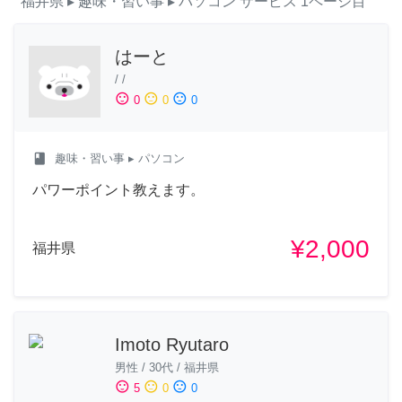
福井県
▸ 趣味・習い事
▸ パソコン
サービス
1ページ目
はーと
/
/
sentiment_satisfied
sentiment_neutral
sentiment_dissatisfied
0
0
0
class
趣味・習い事
▸ パソコン
パワーポイント教えます。
¥2,000
福井県
Imoto Ryutaro
男性
/
30代
/
福井県
sentiment_satisfied
sentiment_neutral
sentiment_dissatisfied
5
0
0