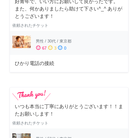
好青年で、いい方にお願いして良かったです。
また、何かありましたら助けて下さい^_^ ありが
とうございます！
依頼されたチケット
男性
/
30代
/
東京都
sentiment_satisfied
sentiment_neutral
sentiment_dissatisfied
67
3
0
ひかり電話の接続
いつも本当に丁寧にありがとうございます！！ま
たお願いします！
依頼されたチケット