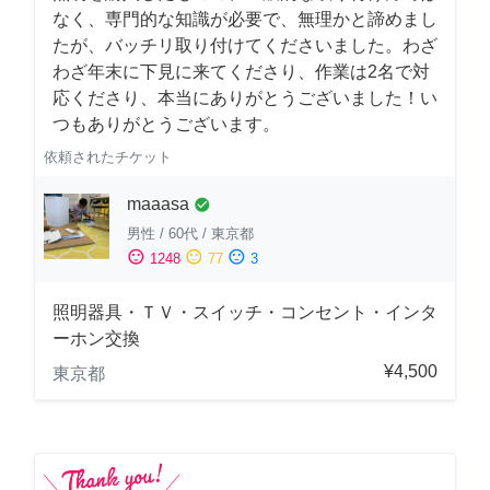
なく、専門的な知識が必要で、無理かと諦めまし
たが、バッチリ取り付けてくださいました。わざ
わざ年末に下見に来てくださり、作業は2名で対
応くださり、本当にありがとうございました！い
つもありがとうございます。
依頼されたチケット
maaasa
check_circle
男性
/
60代
/
東京都
sentiment_satisfied
sentiment_neutral
sentiment_dissatisfied
1248
77
3
照明器具・ＴＶ・スイッチ・コンセント・インタ
ーホン交換
¥4,500
東京都