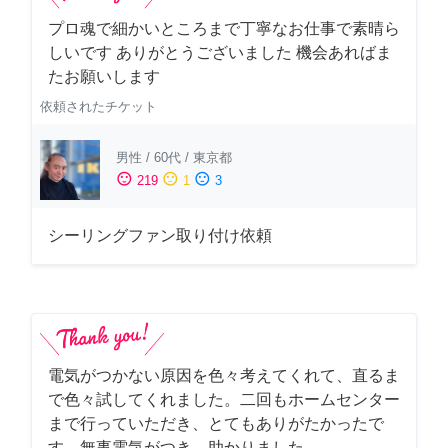
プロ魂で細かいところまで丁寧なお仕事で素晴ら
しいです ありがとうございました 機会あればま
たお願いします
依頼されたチケット
男性
/
60代
/
東京都
sentiment_satisfied
sentiment_neutral
sentiment_dissatisfied
219
1
3
シーリングファン取り付け依頼
電気がつかない原因を色々考えてくれて、直るま
で色々試してくれました。二回もホームセンター
まで行っていただき、とてもありがたかったで
す。無事電気がつき、助かりました。