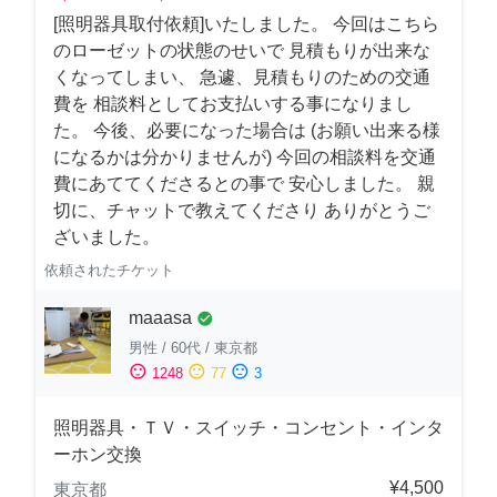
[照明器具取付依頼]いたしました。 今回はこちら
のローゼットの状態のせいで 見積もりが出来な
くなってしまい、 急遽、見積もりのための交通
費を 相談料としてお支払いする事になりまし
た。 今後、必要になった場合は (お願い出来る様
になるかは分かりませんが) 今回の相談料を交通
費にあててくださるとの事で 安心しました。 親
切に、チャットで教えてくださり ありがとうご
ざいました。
依頼されたチケット
maaasa
check_circle
男性
/
60代
/
東京都
sentiment_satisfied
sentiment_neutral
sentiment_dissatisfied
1248
77
3
照明器具・ＴＶ・スイッチ・コンセント・インタ
ーホン交換
¥4,500
東京都