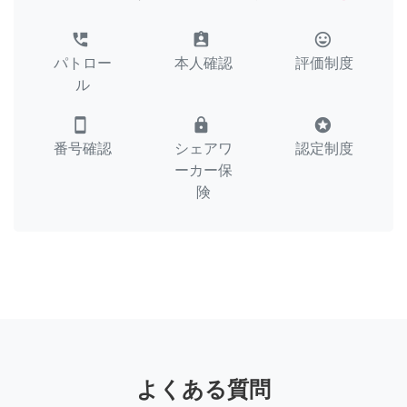
perm_phone_msg
assignment_ind
tag_faces
パトロー
本人確認
評価制度
ル
smartphone
lock
stars
番号確認
シェアワ
認定制度
ーカー保
険
よくある質問