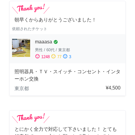
朝早くからありがとうございました！
依頼されたチケット
maaasa
check_circle
男性
/
60代
/
東京都
sentiment_satisfied
sentiment_neutral
sentiment_dissatisfied
1248
77
3
照明器具・ＴＶ・スイッチ・コンセント・インタ
ーホン交換
¥4,500
東京都
とにかく全力で対応して下さいました！ とても