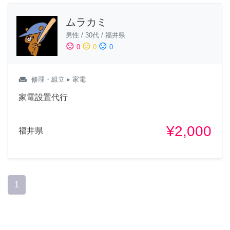
ムラカミ
男性
/
30代
/
福井県
sentiment_satisfied
sentiment_neutral
sentiment_dissatisfied
0
0
0
weekend
修理・組立
▸ 家電
家電設置代行
¥2,000
福井県
1