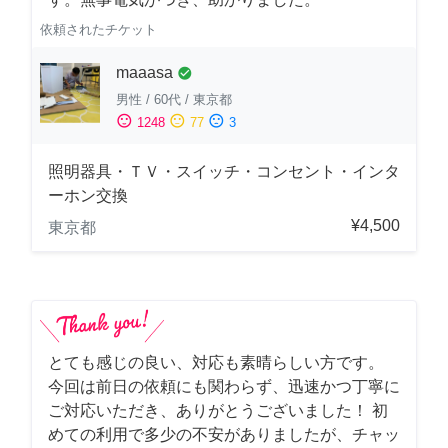
依頼されたチケット
maaasa
check_circle
男性
/
60代
/
東京都
sentiment_satisfied
sentiment_neutral
sentiment_dissatisfied
1248
77
3
照明器具・ＴＶ・スイッチ・コンセント・インタ
ーホン交換
¥4,500
東京都
とても感じの良い、対応も素晴らしい方です。
今回は前日の依頼にも関わらず、迅速かつ丁寧に
ご対応いただき、ありがとうございました！ 初
めての利用で多少の不安がありましたが、チャッ