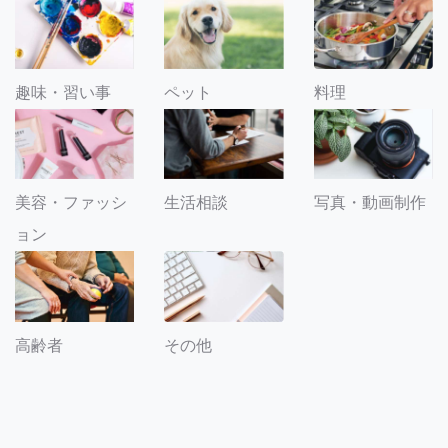
趣味・習い事
ペット
料理
美容・ファッシ
生活相談
写真・動画制作
ョン
その他
高齢者