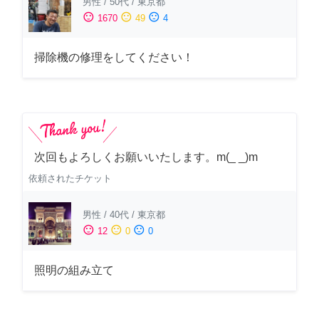
男性
/
50代
/
東京都
sentiment_satisfied
sentiment_neutral
sentiment_dissatisfied
1670
49
4
掃除機の修理をしてください！
次回もよろしくお願いいたします。m(_ _)m
依頼されたチケット
男性
/
40代
/
東京都
sentiment_satisfied
sentiment_neutral
sentiment_dissatisfied
12
0
0
照明の組み立て