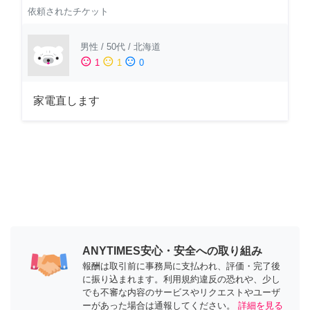
依頼されたチケット
男性
/
50代
/
北海道
sentiment_satisfied
sentiment_neutral
sentiment_dissatisfied
1
1
0
家電直します
ANYTIMES安心・安全への取り組み
報酬は取引前に事務局に支払われ、評価・完了後
に振り込まれます。利用規約違反の恐れや、少し
でも不審な内容のサービスやリクエストやユーザ
ーがあった場合は通報してください。
詳細を見る