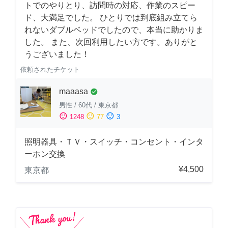
トでのやりとり、訪問時の対応、作業のスピー
ド、大満足でした。 ひとりでは到底組み立てら
れないダブルベッドでしたので、本当に助かりま
した。 また、次回利用したい方です。ありがと
うございました！
依頼されたチケット
maaasa
check_circle
男性
/
60代
/
東京都
sentiment_satisfied
sentiment_neutral
sentiment_dissatisfied
1248
77
3
照明器具・ＴＶ・スイッチ・コンセント・インタ
ーホン交換
¥4,500
東京都