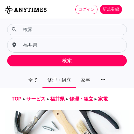
ログイン
新規登録
search
place
検索
more_horiz
全て
修理・組立
家事
TOP
▸
サービス
▸
福井県
▸
修理・組立
▸
家電