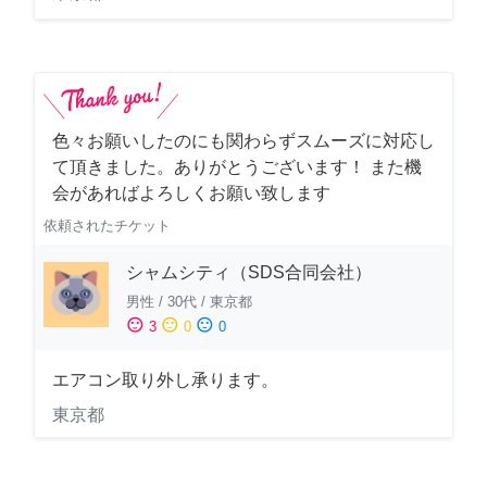
色々お願いしたのにも関わらずスムーズに対応し
て頂きました。ありがとうございます！ また機
会があればよろしくお願い致します
依頼されたチケット
シャムシティ（SDS合同会社）
男性
/
30代
/
東京都
sentiment_satisfied
sentiment_neutral
sentiment_dissatisfied
3
0
0
エアコン取り外し承ります。
東京都