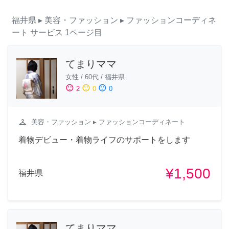
福井県
▸ 美容・ファッション
▸ ファッションコーディネ
ート
サービス
1ページ目
てまりママ
女性
/
60代
/
福井県
sentiment_satisfied
sentiment_neutral
sentiment_dissatisfied
2
0
0
checkroom
美容・ファッション
▸ ファッションコーディネート
着物デビュー・着物ライフのサポートをします
¥1,500
福井県
てまりママ