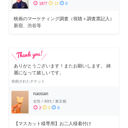
sentiment_satisfied
sentiment_neutral
sentiment_dissatisfied
1877
13
0
映画のマーケティング調査（視聴＋調査票記入）
新宿、渋谷等
ありがとうございます！またお願いします。 綺
麗になって嬉しいです。
依頼されたチケット
naosan
女性
/
40代
/
東京都
sentiment_satisfied
sentiment_neutral
sentiment_dissatisfied
2
0
0
【マスカット様専用】お二人様着付け