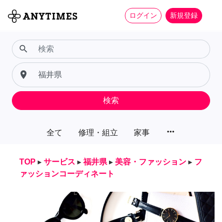
ログイン
新規登録
search
place
検索
more_horiz
全て
修理・組立
家事
TOP
▸
サービス
▸
福井県
▸
美容・ファッション
▸
フ
ァッションコーディネート