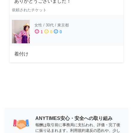
ありがとうございました！
依頼されたチケット
女性
/
30代
/
東京都
sentiment_satisfied
sentiment_neutral
sentiment_dissatisfied
1
0
0
着付け
ANYTIMES安心・安全への取り組み
報酬は取引前に事務局に支払われ、評価・完了後
に振り込まれます。利用規約違反の恐れや、少し