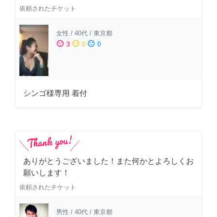
依頼されたチケット
女性
/
40代
/
東京都
sentiment_satisfied
sentiment_neutral
sentiment_dissatisfied
3
0
0
シンゴ様専用 着付
ありがとうございました！また何かとよろしくお
願いします！
依頼されたチケット
男性
/
40代
/
東京都