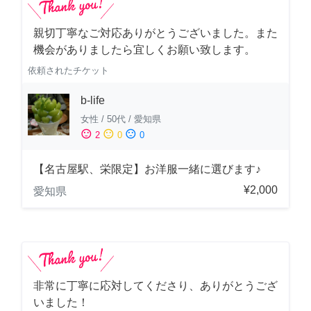
親切丁寧なご対応ありがとうございました。また
機会がありましたら宜しくお願い致します。
依頼されたチケット
b-life
女性
/
50代
/
愛知県
sentiment_satisfied
sentiment_neutral
sentiment_dissatisfied
2
0
0
【名古屋駅、栄限定】お洋服一緒に選びます♪
¥2,000
愛知県
非常に丁寧に応対してくださり、ありがとうござ
いました！