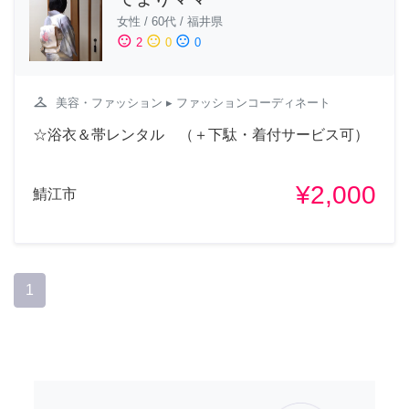
女性
/
60代
/
福井県
sentiment_satisfied
sentiment_neutral
sentiment_dissatisfied
2
0
0
checkroom
美容・ファッション
▸ ファッションコーディネート
☆浴衣＆帯レンタル （＋下駄・着付サービス可）
¥2,000
鯖江市
1