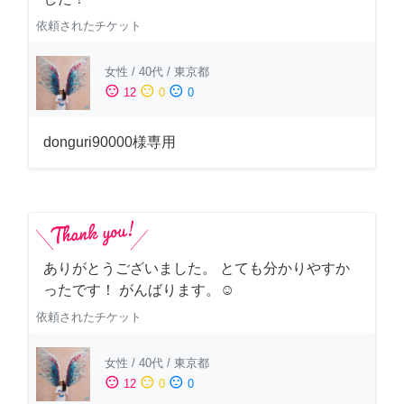
依頼されたチケット
女性
/
40代
/
東京都
sentiment_satisfied
sentiment_neutral
sentiment_dissatisfied
12
0
0
donguri90000様専用
ありがとうございました。 とても分かりやすか
ったです！ がんばります。☺️
依頼されたチケット
女性
/
40代
/
東京都
sentiment_satisfied
sentiment_neutral
sentiment_dissatisfied
12
0
0