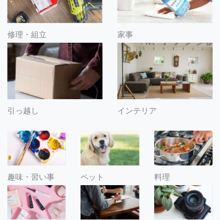
修理・組立
家事
引っ越し
インテリア
趣味・習い事
ペット
料理