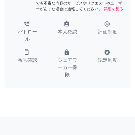
でも不審な内容のサービスやリクエストやユーザ
ーがあった場合は通報してください。
詳細を見る
perm_phone_msg
assignment_ind
tag_faces
パトロー
本人確認
評価制度
ル
smartphone
lock
stars
番号確認
シェアワ
認定制度
ーカー保
険