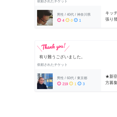
依頼されたチケット
キッ
男性
/
40代
/
神奈川県
張り
sentiment_satisfied
sentiment_neutral
sentiment_dissatisfied
4
0
1
有り難うございました。
依頼されたチケット
★新宿
男性
/
60代
/
東京都
方募
sentiment_satisfied
sentiment_neutral
sentiment_dissatisfied
219
1
3