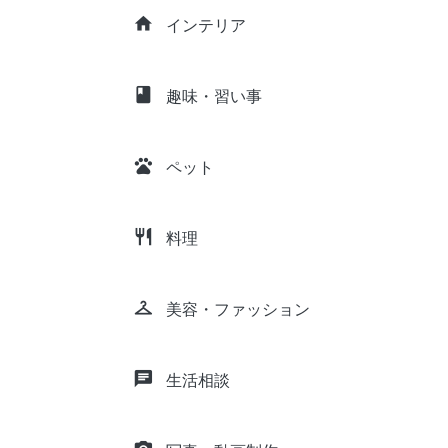
home
インテリア
class
趣味・習い事
pets
ペット
restaurant
料理
checkroom
美容・ファッション
chat
生活相談