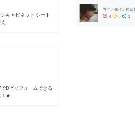
男性
/
40代
/
神奈
チンキャビネット シート
sentiment_satisfied
sentiment_neutral
sentiment_dissatisfied
4
0
1
替え
でDIYリフォームできる
集！★