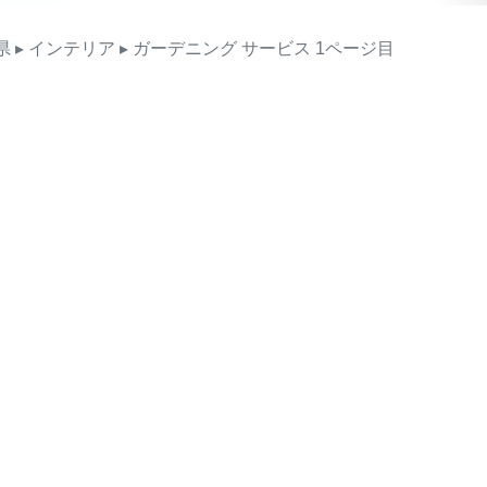
県
▸ インテリア
▸ ガーデニング
サービス
1ページ目