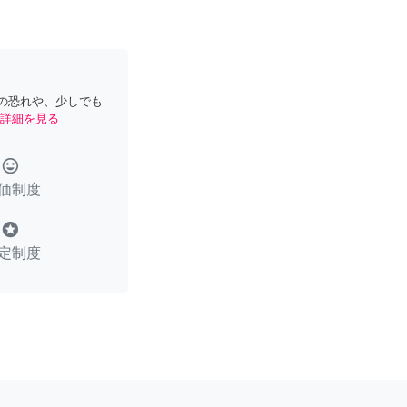
の恐れや、少しでも
詳細を見る
tag_faces
価制度
stars
定制度