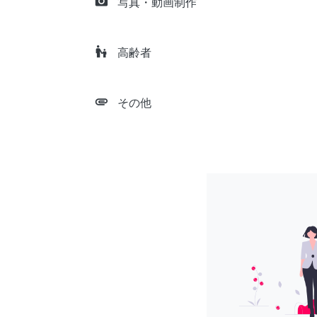
camera_alt
写真・動画制作
escalator_warning
高齢者
attachment
その他