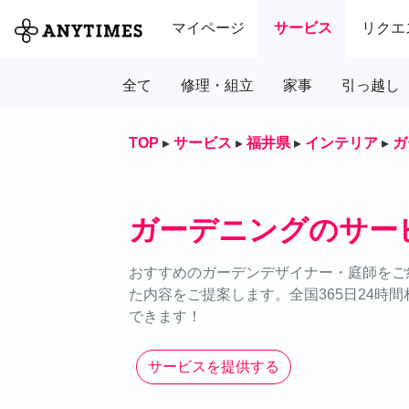
マイページ
サービス
リクエ
全て
修理・組立
家事
引っ越し
TOP
▸
サービス
▸
福井県
▸
インテリア
▸
ガ
ガーデニングのサー
おすすめのガーデンデザイナー・庭師をご
た内容をご提案します。全国365日24時
できます！
サービスを提供する