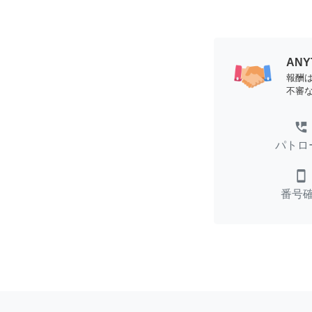
AN
報酬
不審
perm_phone_msg
パトロ
smartphone
番号