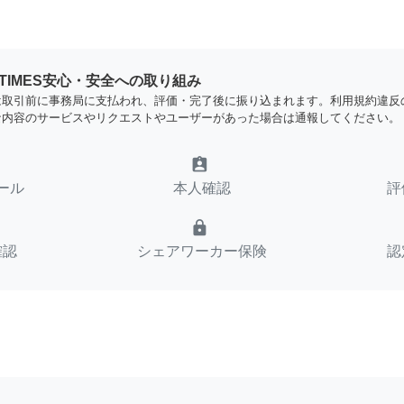
YTIMES安心・安全への取り組み
は取引前に事務局に支払われ、評価・完了後に振り込まれます。利用規約違反
な内容のサービスやリクエストやユーザーがあった場合は通報してください。
assignment_ind
ール
本人確認
評
lock
確認
シェアワーカー保険
認