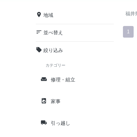
福井
place
地域
sort
1
並べ替え
local_offer
絞り込み
カテゴリー
weekend
修理・組立
local_laundry_service
家事
local_shipping
引っ越し