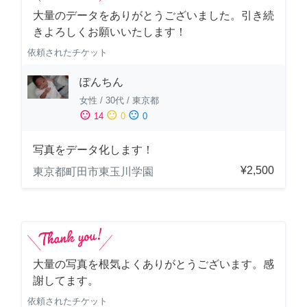
大量のデータをありがとうございました。引き続
きよろしくお願いいたします！
依頼されたチケット
ぽんちん
女性
/
30代
/
東京都
sentiment_satisfied
sentiment_neutral
sentiment_dissatisfied
14
0
0
写真をデータ化します！
¥2,500
東京都町田市東玉川学園
大量の写真を根気よくありがとうございます。感
謝してます。
依頼されたチケット