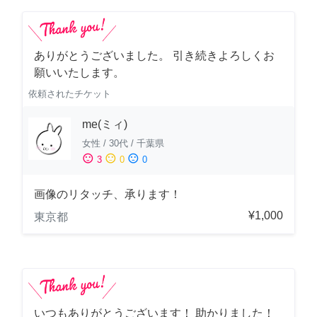
ありがとうございました。 引き続きよろしくお
願いいたします。
依頼されたチケット
me(ミィ)
女性
/
30代
/
千葉県
sentiment_satisfied
sentiment_neutral
sentiment_dissatisfied
3
0
0
画像のリタッチ、承ります！
¥1,000
東京都
いつもありがとうございます！ 助かりました！