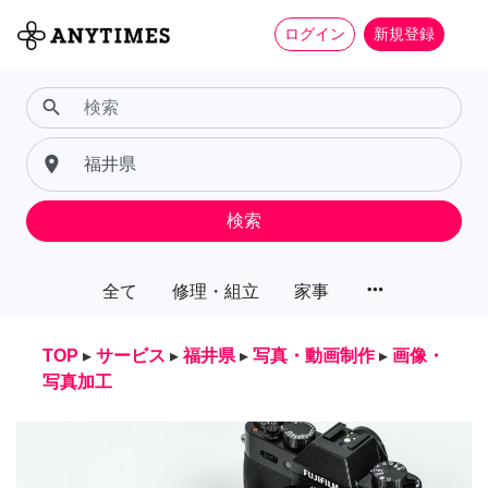
ログイン
新規登録
search
place
検索
more_horiz
全て
修理・組立
家事
TOP
▸
サービス
▸
福井県
▸
写真・動画制作
▸
画像・
写真加工