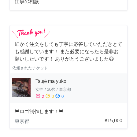
仕事の相談
細かく注文をしても丁寧に応答していただきとて
も感謝しています！ また必要になったら是非お
願いしたいです！ ありがとうございました😊
依頼されたチケット
Tsu白ma yuko
女性
/
30代
/
東京都
sentiment_satisfied
sentiment_neutral
sentiment_dissatisfied
2
0
0
🌟ロゴ制作します！🌟
¥15,000
東京都