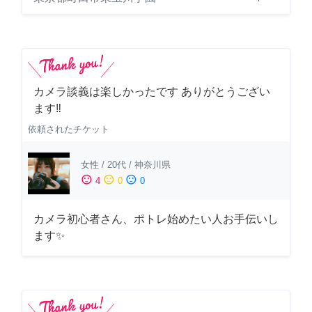
カメラ談義は楽しかったです ありがとうござい
ます‼️
依頼されたチケット
女性
/
20代
/
神奈川県
sentiment_satisfied
sentiment_neutral
sentiment_dissatisfied
4
0
0
カメラ初心者さん、ポトレ始めたい人お手伝いし
ます✨