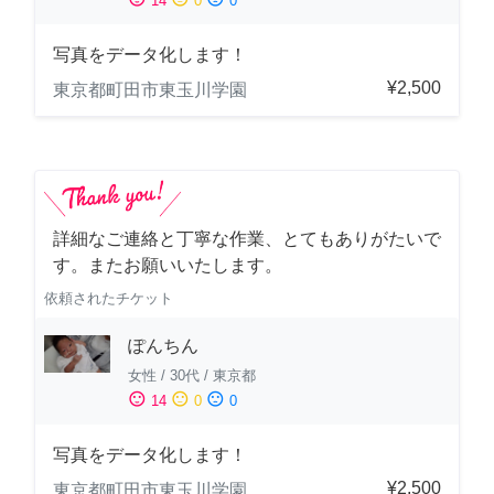
14
0
0
写真をデータ化します！
¥2,500
東京都町田市東玉川学園
詳細なご連絡と丁寧な作業、とてもありがたいで
す。またお願いいたします。
依頼されたチケット
ぽんちん
女性
/
30代
/
東京都
sentiment_satisfied
sentiment_neutral
sentiment_dissatisfied
14
0
0
写真をデータ化します！
¥2,500
東京都町田市東玉川学園