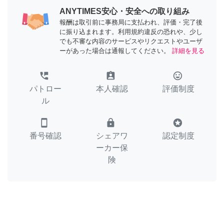
ANYTIMES安心・安全への取り組み
報酬は取引前に事務局に支払われ、評価・完了後
に振り込まれます。利用規約違反の恐れや、少し
でも不審な内容のサービスやリクエストやユーザ
ーがあった場合は通報してください。
詳細を見る
perm_phone_msg
assignment_ind
tag_faces
パトロー
本人確認
評価制度
ル
smartphone
lock
stars
番号確認
シェアワ
認定制度
ーカー保
険