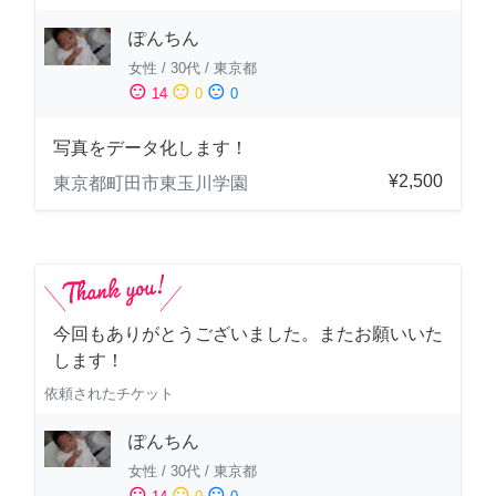
ぽんちん
女性
/
30代
/
東京都
sentiment_satisfied
sentiment_neutral
sentiment_dissatisfied
14
0
0
写真をデータ化します！
¥2,500
東京都町田市東玉川学園
今回もありがとうございました。またお願いいた
します！
依頼されたチケット
ぽんちん
女性
/
30代
/
東京都
sentiment_satisfied
sentiment_neutral
sentiment_dissatisfied