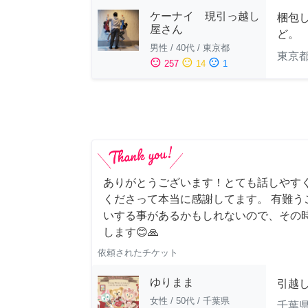
ケーナイ 現引っ越し
梱包
屋さん
ど。
男性
/
40代
/
東京都
東京
sentiment_satisfied
sentiment_neutral
sentiment_dissatisfied
257
14
1
ありがとうございます！とても話しやす
くださって本当に感謝してます。 有難う
いする事があるかもしれないので、その
します😊🙏
依頼されたチケット
ゆりまま
引越
女性
/
50代
/
千葉県
千葉