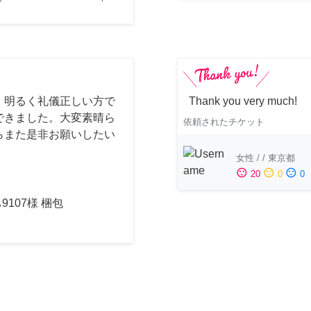
、明るく礼儀正しい方で
Thank you very much!
できました。大変素晴ら
依頼されたチケット
らまた是非お願いしたい
女性
/
/
東京都
sentiment_satisfied
sentiment_neutral
sentiment_dissatisfied
20
0
0
9107様 梱包