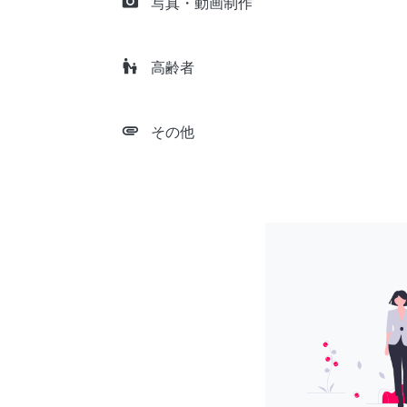
camera_alt
写真・動画制作
escalator_warning
高齢者
attachment
その他