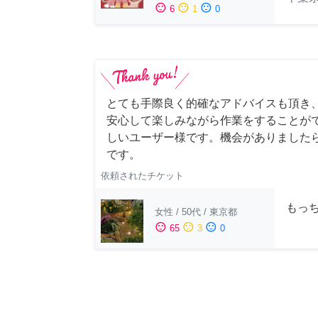
sentiment_satisfied
sentiment_neutral
sentiment_dissatisfied
6
1
0
とても手際良く的確なアドバイスも頂き
安心して楽しみながら作業をすることが
しいユーザー様です。機会がありました
です。
依頼されたチケット
もっち
女性
/
50代
/
東京都
sentiment_satisfied
sentiment_neutral
sentiment_dissatisfied
65
3
0