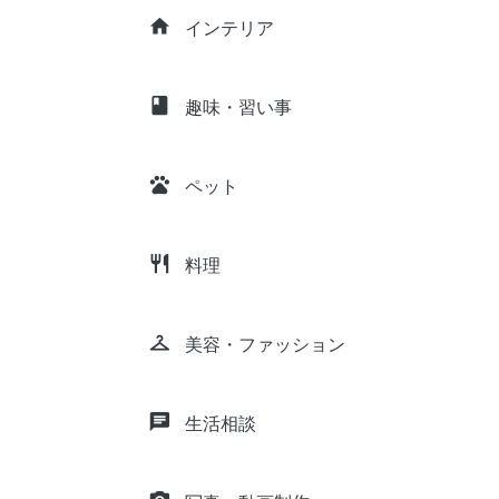
home
インテリア
class
趣味・習い事
pets
ペット
restaurant
料理
checkroom
美容・ファッション
chat
生活相談