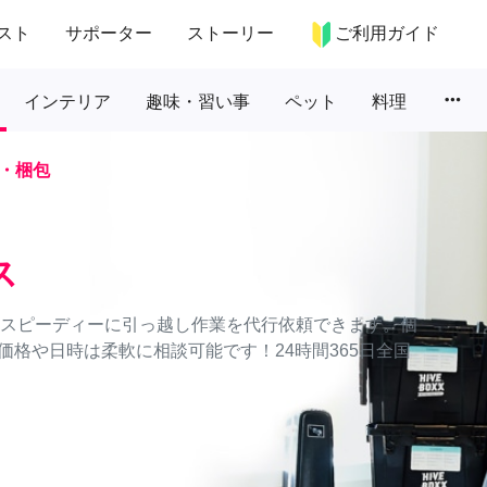
スト
サポーター
ストーリー
ご利用ガイド
more_horiz
インテリア
趣味・習い事
ペット
料理
・梱包
ス
かつスピーディーに引っ越し作業を代行依頼できます。個
格や日時は柔軟に相談可能です！24時間365日全国