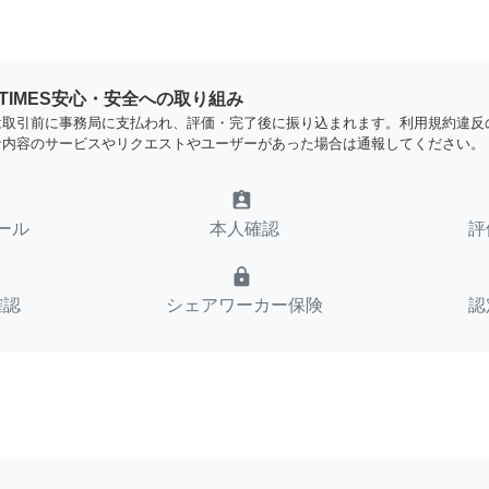
YTIMES安心・安全への取り組み
は取引前に事務局に支払われ、評価・完了後に振り込まれます。利用規約違反
な内容のサービスやリクエストやユーザーがあった場合は通報してください。
assignment_ind
ール
本人確認
評
lock
確認
シェアワーカー保険
認