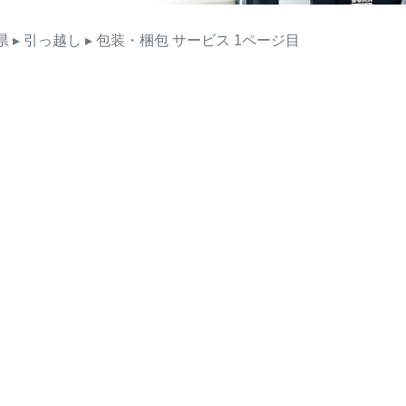
県
▸ 引っ越し
▸ 包装・梱包
サービス
1ページ目