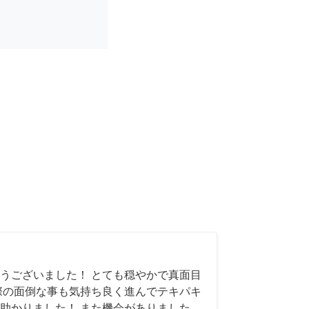
うございました！ とても穏やかで真面目
際の面倒な事も気持ち良く進んでテキパキ
助かりました！ また機会がありました