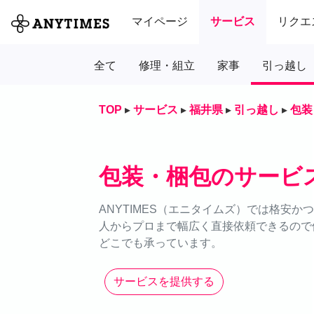
マイページ
サービス
リクエ
全て
修理・組立
家事
引っ越し
TOP
▸
サービス
▸
福井県
▸
引っ越し
▸
包装
包装・梱包のサービ
ANYTIMES（エニタイムズ）では格安
人からプロまで幅広く直接依頼できるので価
どこでも承っています。
サービスを提供する