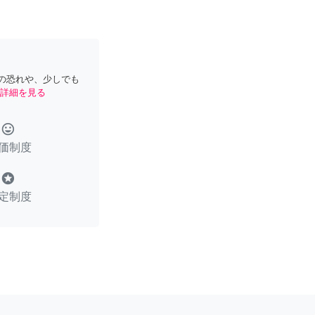
の恐れや、少しでも
詳細を見る
tag_faces
価制度
stars
定制度