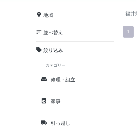
福井
place
地域
sort
1
並べ替え
local_offer
絞り込み
カテゴリー
weekend
修理・組立
local_laundry_service
家事
local_shipping
引っ越し