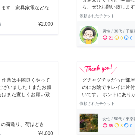
ら、ぜひお願い致します(*´
します！家具家電などな
依頼されたチケット
¥2,000
都
男性
/
30代
/
千葉
sentiment_satisfied
sentiment_neutral
sentiment_dissatisfied
21
0
0
く作業は手際良くやって
グチャグチャだった部屋
ございました！またお願
のにお陰でキレイに片付
時はまた宜しくお願い致
いです。 ホントにあり
依頼されたチケット
女性
/
50代
/
東京
しの荷造り、荷ほどき
sentiment_satisfied
sentiment_neutral
sentiment_dissatisfied
65
3
0
¥4,000
県