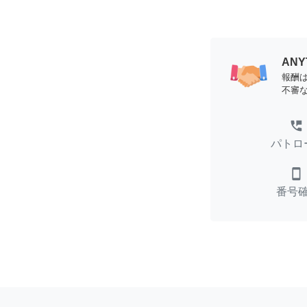
AN
報酬
不審
perm_phone_msg
パトロ
smartphone
番号