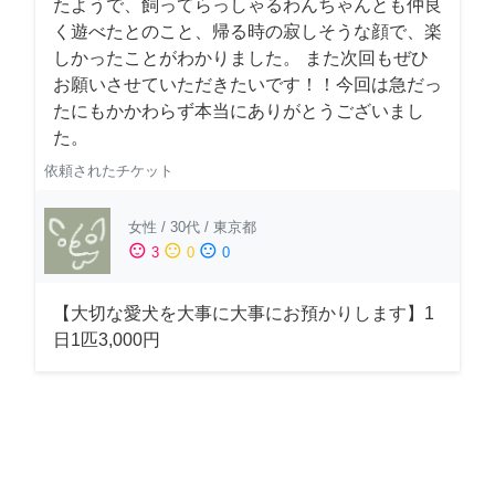
たようで、飼ってらっしゃるわんちゃんとも仲良
く遊べたとのこと、帰る時の寂しそうな顔で、楽
しかったことがわかりました。 また次回もぜひ
お願いさせていただきたいです！！今回は急だっ
たにもかかわらず本当にありがとうございまし
た。
依頼されたチケット
女性
/
30代
/
東京都
sentiment_satisfied
sentiment_neutral
sentiment_dissatisfied
3
0
0
【大切な愛犬を大事に大事にお預かりします】1
日1匹3,000円