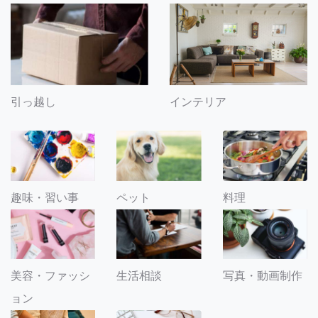
引っ越し
インテリア
趣味・習い事
ペット
料理
美容・ファッシ
生活相談
写真・動画制作
ョン