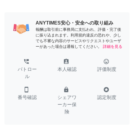
ANYTIMES安心・安全への取り組み
報酬は取引前に事務局に支払われ、評価・完了後
に振り込まれます。利用規約違反の恐れや、少し
でも不審な内容のサービスやリクエストやユーザ
ーがあった場合は通報してください。
詳細を見る
perm_phone_msg
assignment_ind
tag_faces
パトロー
本人確認
評価制度
ル
smartphone
lock
stars
番号確認
シェアワ
認定制度
ーカー保
険