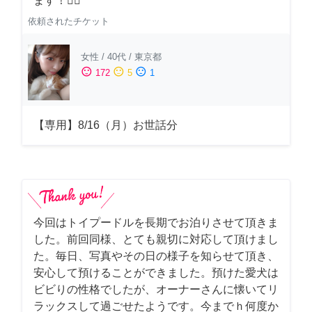
ます！🙇‍♂️
依頼されたチケット
女性
/
40代
/
東京都
sentiment_satisfied
sentiment_neutral
sentiment_dissatisfied
172
5
1
【専用】8/16（月）お世話分
今回はトイプードルを長期でお泊りさせて頂きま
した。前回同様、とても親切に対応して頂けまし
た。毎日、写真やその日の様子を知らせて頂き、
安心して預けることができました。預けた愛犬は
ビビりの性格でしたが、オーナーさんに懐いてリ
ラックスして過ごせたようです。今までｈ何度か