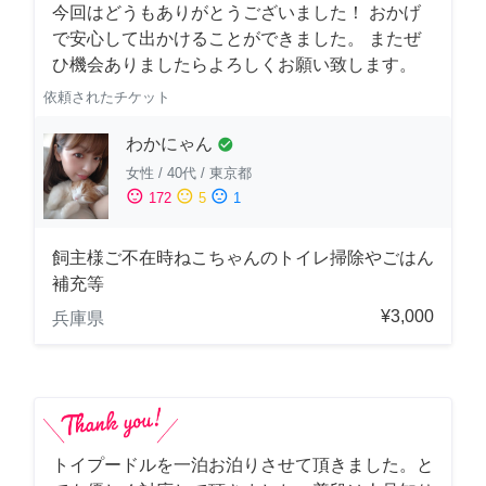
今回はどうもありがとうございました！ おかげ
で安心して出かけることができました。 またぜ
ひ機会ありましたらよろしくお願い致します。
依頼されたチケット
わかにゃん
check_circle
女性
/
40代
/
東京都
sentiment_satisfied
sentiment_neutral
sentiment_dissatisfied
172
5
1
飼主様ご不在時ねこちゃんのトイレ掃除やごはん
補充等
¥3,000
兵庫県
トイプードルを一泊お泊りさせて頂きました。と