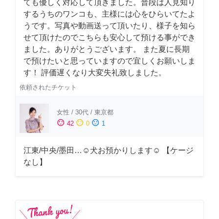
ても優しく対応して頂きました。普段は人見知り
するうちのワンコも、主様には心をひらいてたよ
うです。写真や動画送って頂いたり、様子を知ら
せて頂けたのでこちらも安心して預ける事ができ
ました。ありがとうございます。 また夏に長期
で預けたいと思っていますので宜しくお願いしま
す！ 評価遅くなり大変失礼致しました。
依頼されたチケット
女性
/
30代
/
東京都
sentiment_satisfied
sentiment_neutral
sentiment_dissatisfied
42
0
1
江東/中央/墨田…☺︎犬お預かりします☺︎ 【ケージ
なし】