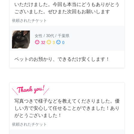
いただけました。今回も本当にどうもありがとう
ございました。ぜひまた次回もお願いします
依頼されたチケット
女性
/
30代
/
千葉県
sentiment_satisfied
sentiment_neutral
sentiment_dissatisfied
32
3
0
ペットのお預かり、できるだけ安くします！
写真つきで様子などを教えてくださりました。優
しい方で安心して任せることができました！あり
がとうございました！
依頼されたチケット