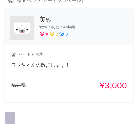
福井県
▸ ペット
サービス
1ページ目
美紗
女性
/
40代
/
福井県
sentiment_satisfied
sentiment_neutral
sentiment_dissatisfied
0
0
0
pets
ペット
▸ 散歩
ワンちゃんの散歩します！
¥3,000
福井県
1