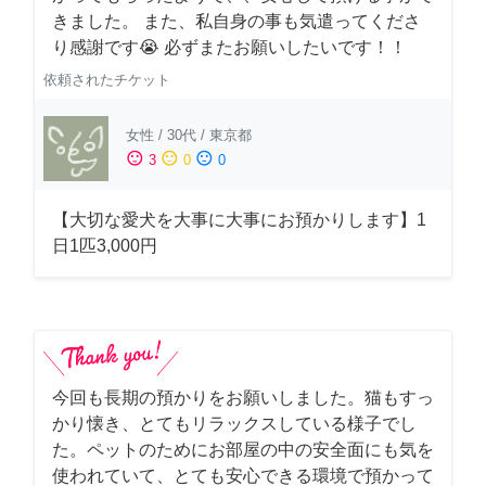
きました。 また、私自身の事も気遣ってくださ
り感謝です😭 必ずまたお願いしたいです！！
依頼されたチケット
女性
/
30代
/
東京都
sentiment_satisfied
sentiment_neutral
sentiment_dissatisfied
3
0
0
【大切な愛犬を大事に大事にお預かりします】1
日1匹3,000円
今回も長期の預かりをお願いしました。猫もすっ
かり懐き、とてもリラックスしている様子でし
た。ペットのためにお部屋の中の安全面にも気を
使われていて、とても安心できる環境で預かって