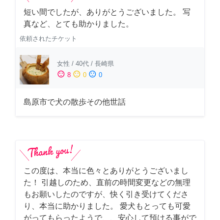
短い間でしたが、ありがとうございました。 写
真など、とても助かりました。
依頼されたチケット
女性
/
40代
/
長崎県
sentiment_satisfied
sentiment_neutral
sentiment_dissatisfied
8
0
0
島原市で犬の散歩その他世話
この度は、本当に色々とありがとうございまし
た！ 引越しのため、直前の時間変更などの無理
もお願いしたのですが、快く引き受けてくださ
り、本当に助かりました。 愛犬もとっても可愛
がってもらったようで、、安心して預ける事がで