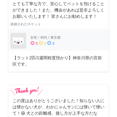
とても丁寧な方で、安心してペットを預けること
ができました！また、機会があれば是非よろしく
お願いいたします！ 皆さんにお勧めします！
依頼されたチケット
女性
/
40代
/
東京都
sentiment_satisfied
sentiment_neutral
sentiment_dissatisfied
5
0
0
【ラット2匹/1週間程度預かり】神奈川県の宮前
区です。
この度はありがとうございました！知らない人に
は懐かない犬が、わかにゃんサンには懐いて懐い
て！😆 犬との距離感、接し方が上手な方だな