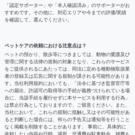
「認定サポーター」や「本人確認済み」のサポーターがお
すすめです。その他に、対応エリアや今までの評価/実績
を確認して、選んでください。
ペットケアの依頼における注意点は？
ペットの預かり、散歩等につきましては、動物の愛護及び
管理に関する法律の規制の対象となり、これらのサービス
をご提供されるにあたっては、同法に定める種動物取扱業
者の登録又は広告に関する規制が課される可能性がありま
す。当社利用規約においても、「法令に基づき監督官庁等
への届出、許認可の取得等の手続が義務づけられている場
合に、当該手続を履行せずに本サービスを利用する行為」
は禁止行為としておりますので、ご留意ください。また、
当社において、これらの規制に抵触し又はその可能性があ
ると判断した場合には、何らの予告又は通知等を行うこと
なく掲載を削除することがあります。 事前に、具体的に
依頼したい内容や日時、場所、交通費や駐車料金、雑費も