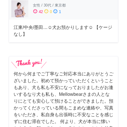
女性
/
30代
/
東京都
sentiment_satisfied
sentiment_neutral
sentiment_dissatisfied
42
0
1
江東/中央/墨田…☺︎犬お預かりします☺︎ 【ケージ
なし】
何から何までご丁寧なご対応本当にありがとうご
ざいました。初めて預かっていただくということ
もあり、犬も私も不安になっておりましたがお逢
いするなり犬も私も、Mellowbearさまの人とな
りにとても安心して預けることができました。預
かってくださっている間もこまめな連絡や、写真
をいただき、私自身も出張時に不安なことを感じ
ずに住む滞在でした。 何より、犬が本当に懐い