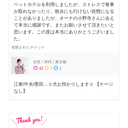
ペットホテルを利用しましたが、ストレスで食事
が取れなかったり、散歩にも行けない状態になる
ことがありましたが、オーナの小野寺さんに会え
て本当に感謝です。またお願いさせて頂きたいと
思います。この度は本当にありがとうございまし
た。
依頼されたチケット
女性
/
30代
/
東京都
sentiment_satisfied
sentiment_neutral
sentiment_dissatisfied
42
0
1
江東/中央/墨田…☺︎犬お預かりします☺︎ 【ケージ
なし】