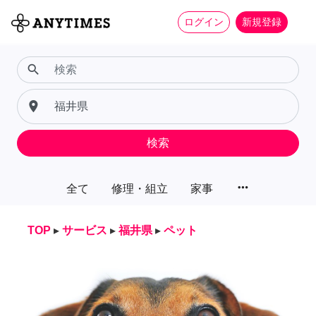
ログイン
新規登録
search
place
検索
more_horiz
全て
修理・組立
家事
TOP
▸
サービス
▸
福井県
▸
ペット