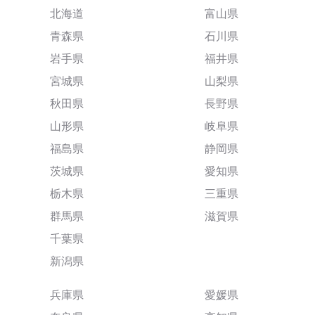
北海道
富山県
青森県
石川県
岩手県
福井県
宮城県
山梨県
秋田県
長野県
山形県
岐阜県
福島県
静岡県
茨城県
愛知県
栃木県
三重県
群馬県
滋賀県
千葉県
新潟県
兵庫県
愛媛県