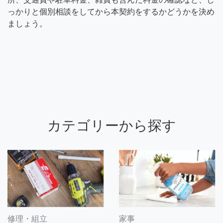
っかりと個別相談をしてから本契約をするかどうかを決め
ましょう。
カテゴリーから探す
修理・組立
家事