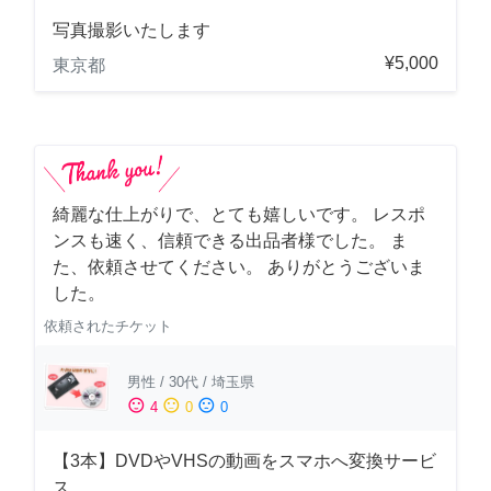
写真撮影いたします
¥5,000
東京都
綺麗な仕上がりで、とても嬉しいです。 レスポ
ンスも速く、信頼できる出品者様でした。 ま
た、依頼させてください。 ありがとうございま
した。
依頼されたチケット
男性
/
30代
/
埼玉県
sentiment_satisfied
sentiment_neutral
sentiment_dissatisfied
4
0
0
【3本】DVDやVHSの動画をスマホへ変換サービ
ス