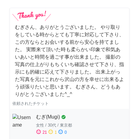
むぎさん、ありがとうございました。 やり取り
をしている時からとても丁寧に対応して下さり、
この方ならとお会いする前から安心を持てまし
た。 実際来て頂いた時も柔らかい印象で和気あ
いあいと時間を過ごす事が出来ました。 撮影の
写真の仕上がりもちくいち確認させて下さり、指
示にも的確に応えて下さりました。 出来上がっ
た写真を元にこれから沢山の方を幸せに出来るよ
う頑張りたいと思います。 むぎさん、どうもあ
りがとうございました^_^
依頼されたチケット
むぎ(Mugi)
check_circle
女性
/
30代
/
東京都
sentiment_satisfied
sentiment_neutral
sentiment_dissatisfied
21
1
0