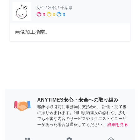
女性
/
30代
/
千葉県
sentiment_satisfied
sentiment_neutral
sentiment_dissatisfied
3
0
0
画像加工指南。
ANYTIMES安心・安全への取り組み
報酬は取引前に事務局に支払われ、評価・完了後
に振り込まれます。利用規約違反の恐れや、少し
でも不審な内容のサービスやリクエストやユーザ
ーがあった場合は通報してください。
詳細を見る