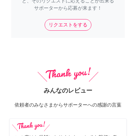
と、そのリクエストに応えることが出来る
サポーターから応募が来ます！
リクエストをする
みんなのレビュー
依頼者のみなさまからサポーターへの感謝の言葉