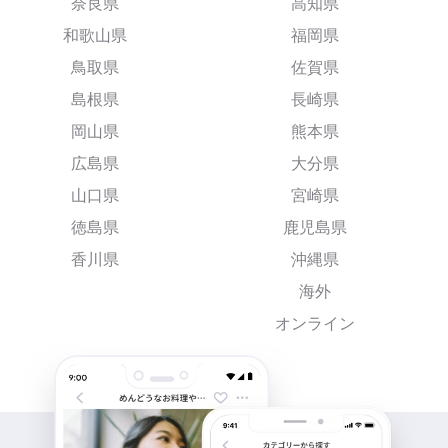
奈良県
高知県
和歌山県
福岡県
鳥取県
佐賀県
島根県
長崎県
岡山県
熊本県
広島県
大分県
山口県
宮崎県
徳島県
鹿児島県
香川県
沖縄県
海外
オンライン