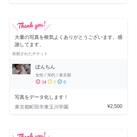
大量の写真を根気よくありがとうございます。感
謝してます。
依頼されたチケット
ぽんちん
女性
/
30代
/
東京都
sentiment_satisfied
sentiment_neutral
sentiment_dissatisfied
14
0
0
写真をデータ化します！
¥2,500
東京都町田市東玉川学園