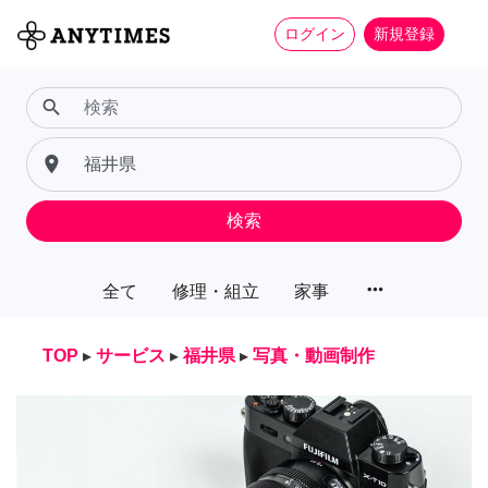
ログイン
新規登録
search
place
検索
more_horiz
全て
修理・組立
家事
TOP
▸
サービス
▸
福井県
▸
写真・動画制作