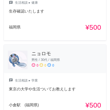
chat
生活相談
▸ 健康
生存確認いたします
¥500
福岡県
ニョロモ
男性
/
30代
/
福岡県
sentiment_satisfied
sentiment_neutral
sentiment_dissatisfied
0
0
0
chat
生活相談
▸ 学業
東京の大学や生活ついてお教えします
¥500
小倉駅 (福岡県)