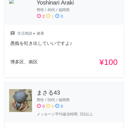
Yoshinari Araki
男性
/
40代
/
福岡県
sentiment_satisfied
sentiment_neutral
sentiment_dissatisfied
2
1
0
chat
生活相談
▸ 健康
愚痴を吐き出していいですよ♪
¥100
博多区、南区
まさる43
男性
/
50代
/
福岡県
sentiment_satisfied
sentiment_neutral
sentiment_dissatisfied
0
0
0
メッセージ平均返信時間: 3日以上