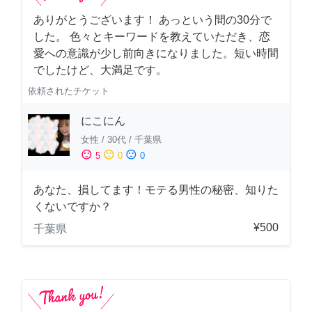
ありがとうございます！ あっという間の30分で
した。 色々とキーワードを教えていただき、恋
愛への意識が少し前向きになりました。短い時間
でしたけど、大満足です。
依頼されたチケット
にこにん
女性
/
30代
/
千葉県
sentiment_satisfied
sentiment_neutral
sentiment_dissatisfied
5
0
0
あなた、損してます！モテる男性の秘密、知りた
くないですか？
¥500
千葉県