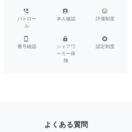
perm_phone_msg
assignment_ind
tag_faces
パトロー
本人確認
評価制度
ル
smartphone
lock
stars
番号確認
シェアワ
認定制度
ーカー保
険
よくある質問