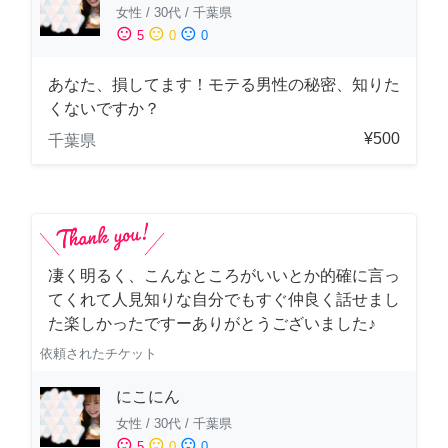
女性
/
30代
/
千葉県
sentiment_satisfied
sentiment_neutral
sentiment_dissatisfied
5
0
0
あなた、損してます！モテる男性の秘密、知りた
くないですか？
¥500
千葉県
凄く明るく、こんなところがいいとか的確に言っ
てくれて人見知りな自分でもすぐ仲良く話せまし
た楽しかったですーありがとうございました♪
依頼されたチケット
にこにん
女性
/
30代
/
千葉県
sentiment_satisfied
sentiment_neutral
sentiment_dissatisfied
5
0
0