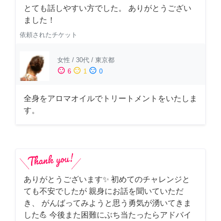
とても話しやすい方でした。 ありがとうござい
ました！
依頼されたチケット
女性
/
30代
/
東京都
sentiment_satisfied
sentiment_neutral
sentiment_dissatisfied
6
1
0
全身をアロマオイルでトリートメントをいたしま
す。
ありがとうございます✨ 初めてのチャレンジと
ても不安でしたが 親身にお話を聞いていただ
き、 がんばってみようと思う勇気が湧いてきま
した💪 今後また困難にぶち当たったらアドバイ