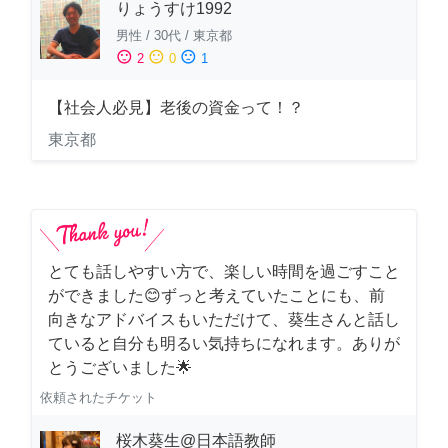
りょうすけ1992
男性
/
30代
/
東京都
sentiment_satisfied
sentiment_neutral
sentiment_dissatisfied
2
0
1
【社会人必見】老後の資金って！？
東京都
とても話しやすい方で、楽しい時間を過ごすこと
ができました😊ずっと考えていたことにも、前
向きなアドバイスもいただけて、葵生さんと話し
ていると自分も明るい気持ちになれます。ありが
とうございました🌟
依頼されたチケット
桜木葵生@日本語教師