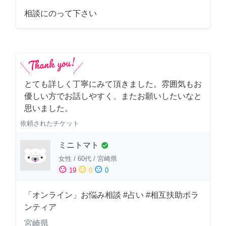
相談にのって下さい
とても詳しく丁寧にみて頂きました。雰囲気もお
優しい方でお話しやすく、またお願いしたいなと
思いました。
依頼されたチケット
ミニトマト
check_circle
女性
/
60代
/
宮崎県
sentiment_satisfied
sentiment_neutral
sentiment_dissatisfied
19
0
0
「オンライン」お悩み相談 #占い #相互扶助ボラ
ンティア
宮崎県