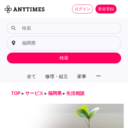
ログイン
新規登録
search
place
検索
more_horiz
全て
修理・組立
家事
TOP
▸
サービス
▸
福岡県
▸
生活相談