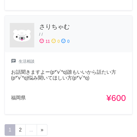
さりちゃむ
/
/
sentiment_satisfied
sentiment_neutral
sentiment_dissatisfied
11
0
0
chat
生活相談
お話聞きますよー(p*'v`*q)誰もいいから話たい方
(p*'v`*q)悩み聞いてほしい方(p*'v`*q)
¥600
福岡県
1
2
...
»