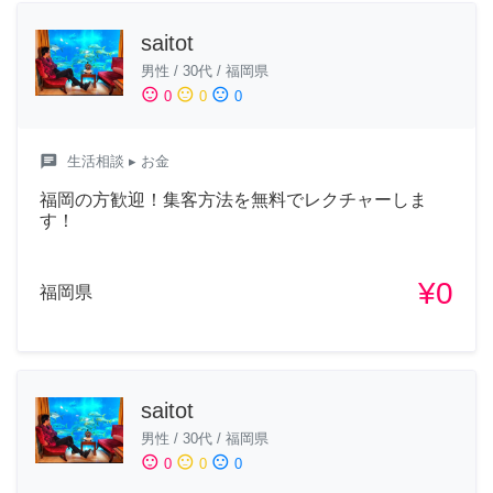
saitot
男性
/
30代
/
福岡県
sentiment_satisfied
sentiment_neutral
sentiment_dissatisfied
0
0
0
chat
生活相談
▸ お金
福岡の方歓迎！集客方法を無料でレクチャーしま
す！
¥0
福岡県
saitot
男性
/
30代
/
福岡県
sentiment_satisfied
sentiment_neutral
sentiment_dissatisfied
0
0
0