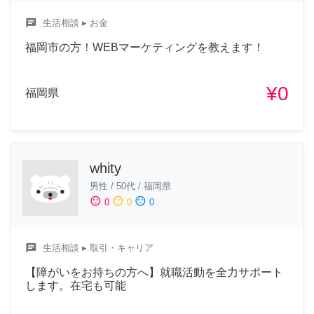
chat
生活相談
▸ お金
福岡市の方！WEBマーケティングを教えます！
¥0
福岡県
whity
男性
/
50代
/
福岡県
sentiment_satisfied
sentiment_neutral
sentiment_dissatisfied
0
0
0
chat
生活相談
▸ 取引・キャリア
【障がいをお持ちの方へ】就職活動を全力サポート
します。在宅も可能