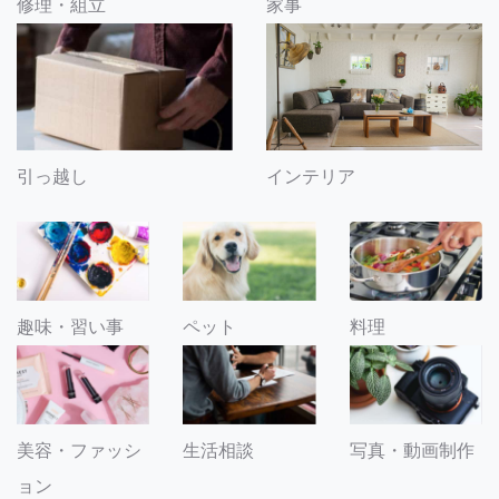
修理・組立
家事
引っ越し
インテリア
趣味・習い事
ペット
料理
美容・ファッシ
生活相談
写真・動画制作
ョン