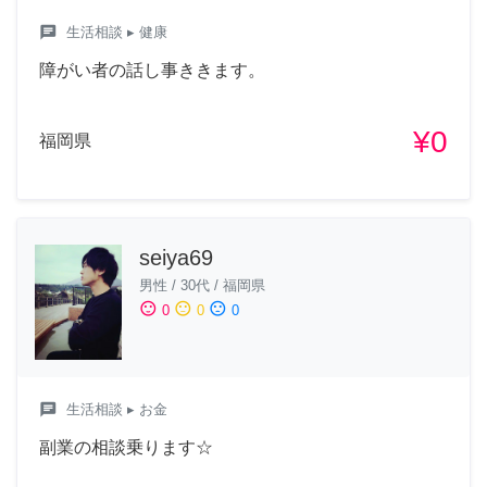
chat
生活相談
▸ 健康
障がい者の話し事ききます。
¥0
福岡県
seiya69
男性
/
30代
/
福岡県
sentiment_satisfied
sentiment_neutral
sentiment_dissatisfied
0
0
0
chat
生活相談
▸ お金
副業の相談乗ります☆