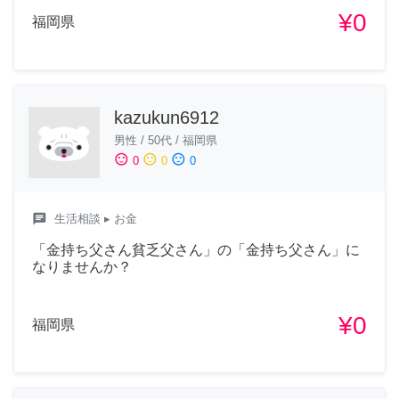
¥0
福岡県
kazukun6912
男性
/
50代
/
福岡県
sentiment_satisfied
sentiment_neutral
sentiment_dissatisfied
0
0
0
chat
生活相談
▸ お金
「金持ち父さん貧乏父さん」の「金持ち父さん」に
なりませんか？
¥0
福岡県