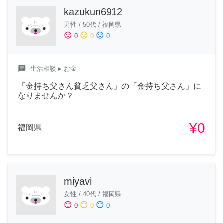
kazukun6912
男性
/
50代
/
福岡県
sentiment_satisfied
sentiment_neutral
sentiment_dissatisfied
0
0
0
chat
生活相談
▸ お金
「金持ち父さん貧乏父さん」の「金持ち父さん」に
なりませんか？
¥0
福岡県
miyavi
女性
/
40代
/
福岡県
sentiment_satisfied
sentiment_neutral
sentiment_dissatisfied
0
0
0