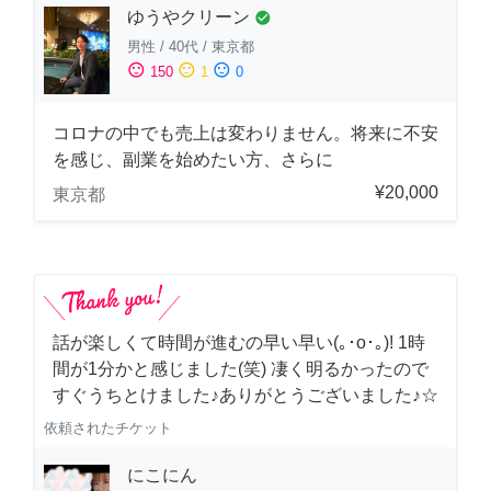
ゆうやクリーン
check_circle
男性
/
40代
/
東京都
sentiment_satisfied
sentiment_neutral
sentiment_dissatisfied
150
1
0
コロナの中でも売上は変わりません。将来に不安
を感じ、副業を始めたい方、さらに
¥20,000
東京都
話が楽しくて時間が進むの早い早い(｡･о･｡)! 1時
間が1分かと感じました(笑) 凄く明るかったので
すぐうちとけました♪ありがとうございました♪☆
依頼されたチケット
にこにん