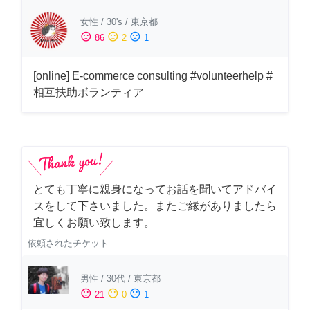
女性
/
30's
/
東京都
sentiment_satisfied
sentiment_neutral
sentiment_dissatisfied
86
2
1
[online] E-commerce consulting #volunteerhelp #
相互扶助ボランティア
とても丁寧に親身になってお話を聞いてアドバイ
スをして下さいました。またご縁がありましたら
宜しくお願い致します。
依頼されたチケット
男性
/
30代
/
東京都
sentiment_satisfied
sentiment_neutral
sentiment_dissatisfied
21
0
1