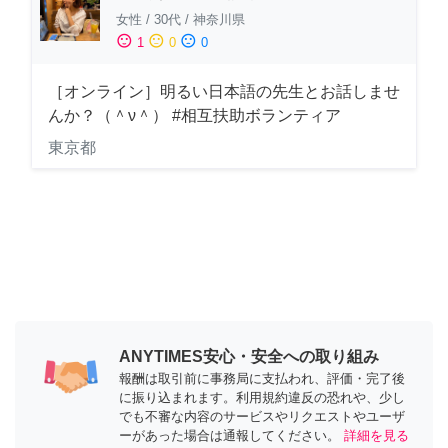
女性
/
30代
/
神奈川県
sentiment_satisfied
sentiment_neutral
sentiment_dissatisfied
1
0
0
［オンライン］明るい日本語の先生とお話しませ
んか？（＾ν＾） #相互扶助ボランティア
東京都
ANYTIMES安心・安全への取り組み
報酬は取引前に事務局に支払われ、評価・完了後
に振り込まれます。利用規約違反の恐れや、少し
でも不審な内容のサービスやリクエストやユーザ
ーがあった場合は通報してください。
詳細を見る