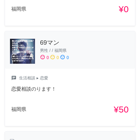
¥0
福岡県
69マン
男性
/
/
福岡県
sentiment_satisfied
sentiment_neutral
sentiment_dissatisfied
0
0
0
chat
生活相談
▸ 恋愛
恋愛相談のります！
¥50
福岡県