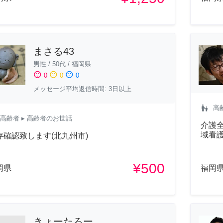
まさる43
男性
/
50代
/
福岡県
sentiment_satisfied
sentiment_neutral
sentiment_dissatisfied
0
0
0
メッセージ平均返信時間: 3日以上
escalator_warning
高
高齢者
▸ 高齢者のお世話
介護
域看
存確認致します(北九州市)
¥500
岡県
福岡
きょーたろー