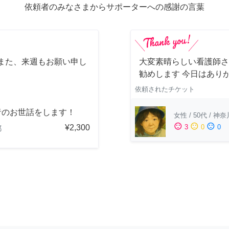
依頼者のみなさまからサポーターへの感謝の言葉
また、来週もお願い申し
大変素晴らしい看護師さ
勧めします 今日はあり
依頼されたチケット
者のお世話をします！
女性
/
50代
/
神奈
sentiment_satisfied
sentiment_neutral
sentiment_dissatisfied
¥2,300
3
0
0
都