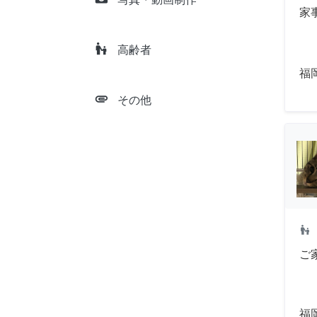
家
escalator_warning
高齢者
福
attachment
その他
escalator_warning
ご
福