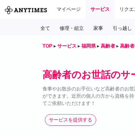
マイページ
サービス
リクエ
全て
修理・組立
家事
引っ越し
TOP
▸
サービス
▸
福岡県
▸
高齢者
▸
高齢者
高齢者のお世話のサ
食事やお散歩のお手伝いなど高齢者のお世話
ができます。近所の個人の方から資格を持
てご依頼いただけます！
サービスを提供する