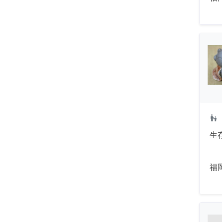
escalator_warning
生
福