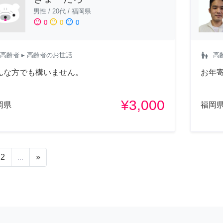
男性
/
20代
/
福岡県
sentiment_satisfied
sentiment_neutral
sentiment_dissatisfied
0
0
0
escalator_warning
高齢者
▸ 高齢者のお世話
高
んな方でも構いません。
お年
¥3,000
岡県
福岡
2
...
»