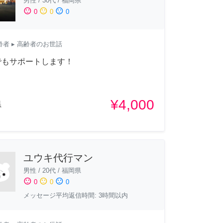
男性
/
30代
/
福岡県
sentiment_satisfied
sentiment_neutral
sentiment_dissatisfied
0
0
0
齢者
▸ 高齢者のお世話
でもサポートします！
¥4,000
県
ユウキ代行マン
男性
/
20代
/
福岡県
sentiment_satisfied
sentiment_neutral
sentiment_dissatisfied
0
0
0
メッセージ平均返信時間: 3時間以内