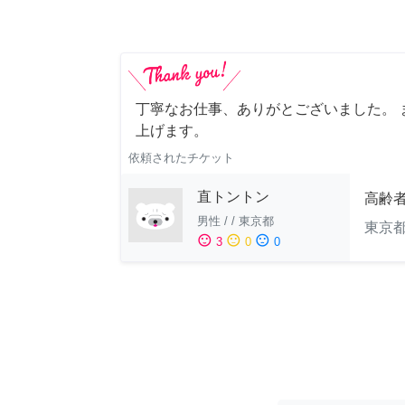
丁寧なお仕事、ありがとございました。 
上げます。
依頼されたチケット
直トントン
高齢
男性
/
/
東京都
東京
sentiment_satisfied
sentiment_neutral
sentiment_dissatisfied
3
0
0