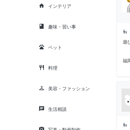
home
インテリア
class
趣味・習い事
escalator_warning
遊
pets
ペット
福
restaurant
料理
checkroom
美容・ファッション
chat
生活相談
escalator_warning
camera_alt
写真・動画制作