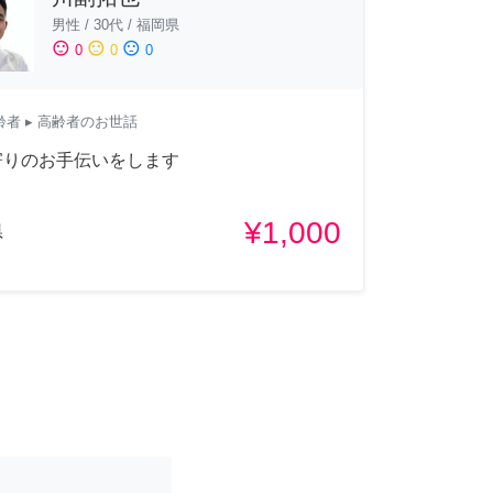
男性
/
30代
/
福岡県
sentiment_satisfied
sentiment_neutral
sentiment_dissatisfied
0
0
0
齢者
▸ 高齢者のお世話
寄りのお手伝いをします
¥1,000
県