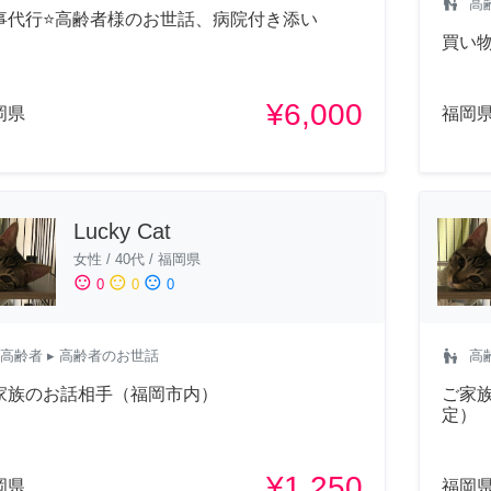
escalator_warning
高
事代行⭐高齢者様のお世話、病院付き添い
買い
¥6,000
岡県
福岡
Lucky Cat
女性
/
40代
/
福岡県
sentiment_satisfied
sentiment_neutral
sentiment_dissatisfied
0
0
0
escalator_warning
高齢者
▸ 高齢者のお世話
高
家族のお話相手（福岡市内）
ご家
定）
¥1,250
岡県
福岡