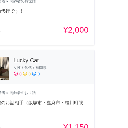
齢者
▸ 高齢者のお世話
物代行です！
¥2,000
県
Lucky Cat
女性
/
40代
/
福岡県
sentiment_satisfied
sentiment_neutral
sentiment_dissatisfied
0
0
0
齢者
▸ 高齢者のお世話
族のお話相手（飯塚市・嘉麻市・桂川町限
¥1,150
県