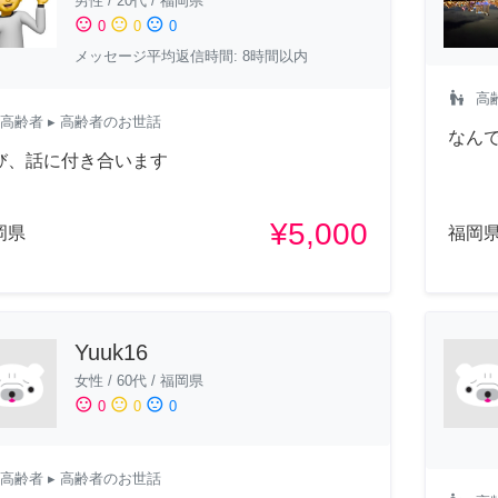
男性
/
20代
/
福岡県
sentiment_satisfied
sentiment_neutral
sentiment_dissatisfied
0
0
0
メッセージ平均返信時間: 8時間以内
escalator_warning
高
高齢者
▸ 高齢者のお世話
なん
び、話に付き合います
¥5,000
岡県
福岡
Yuuk16
女性
/
60代
/
福岡県
sentiment_satisfied
sentiment_neutral
sentiment_dissatisfied
0
0
0
高齢者
▸ 高齢者のお世話