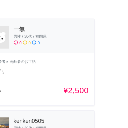
一無
男性
/
30代
/
福岡県
sentiment_satisfied
sentiment_neutral
sentiment_dissatisfied
0
0
0
齢者
▸ 高齢者のお世話
ビリ
¥2,500
県
kenken0505