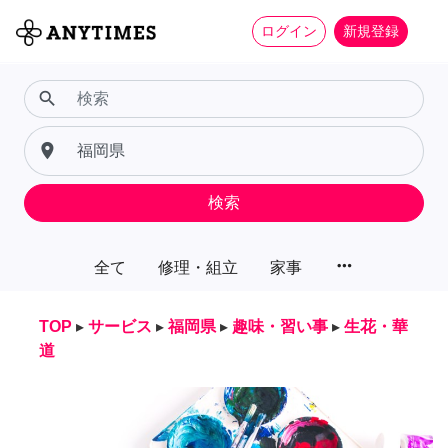
ログイン
新規登録
search
place
検索
more_horiz
全て
修理・組立
家事
TOP
▸
サービス
▸
福岡県
▸
趣味・習い事
▸
生花・華
道