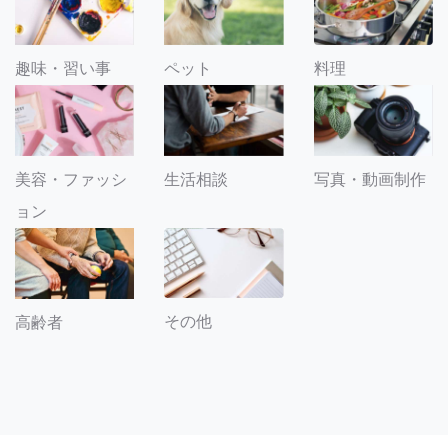
趣味・習い事
ペット
料理
美容・ファッシ
生活相談
写真・動画制作
ョン
その他
高齢者