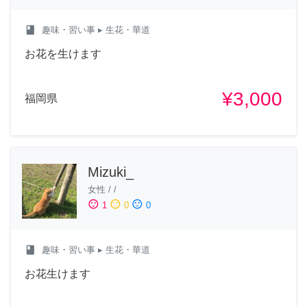
class
趣味・習い事
▸ 生花・華道
お花を生けます
¥3,000
福岡県
Mizuki_
女性
/
/
sentiment_satisfied
sentiment_neutral
sentiment_dissatisfied
1
0
0
class
趣味・習い事
▸ 生花・華道
お花生けます