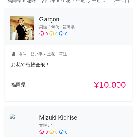
福岡県
▸ 趣味・習い事
▸ 生花・華道
サービス
1ページ目
Garçon
男性
/
40代
/
福岡県
sentiment_satisfied
sentiment_neutral
sentiment_dissatisfied
0
0
0
class
趣味・習い事
▸ 生花・華道
お花や植物全般！
¥10,000
福岡県
Mizuki Kichise
女性
/
/
sentiment_satisfied
sentiment_neutral
sentiment_dissatisfied
0
0
0