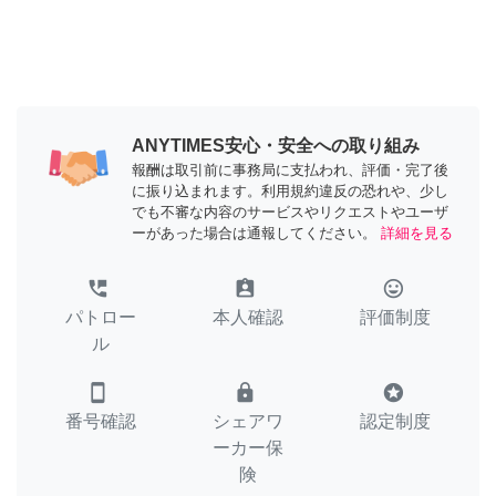
ANYTIMES安心・安全への取り組み
報酬は取引前に事務局に支払われ、評価・完了後
に振り込まれます。利用規約違反の恐れや、少し
でも不審な内容のサービスやリクエストやユーザ
ーがあった場合は通報してください。
詳細を見る
perm_phone_msg
assignment_ind
tag_faces
パトロー
本人確認
評価制度
ル
smartphone
lock
stars
番号確認
シェアワ
認定制度
ーカー保
険