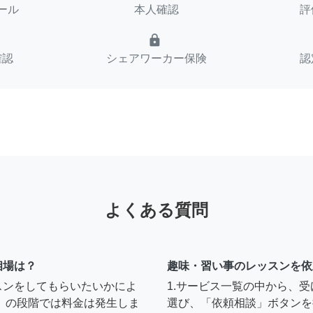
ール
本人確認
評
lock
確認
シェアワーカー保険
認
よくある質問
相場は？
趣味・習い事のレッスンを依
スンをしてもらいたいかによ
1.サービス一覧の中から、
」の段階では料金は発生しま
選び、「依頼相談」ボタンを