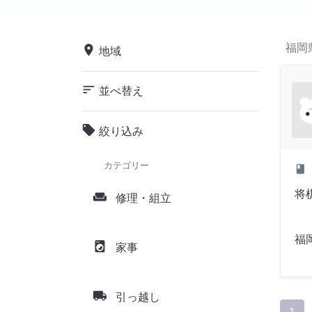
福岡
place
地域
sort
並べ替え
local_offer
絞り込み
カテゴリー
class
将
weekend
修理・組立
福
local_laundry_service
家事
local_shipping
引っ越し