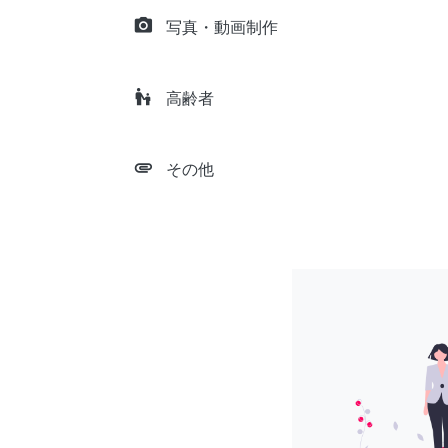
camera_alt
写真・動画制作
escalator_warning
高齢者
attachment
その他