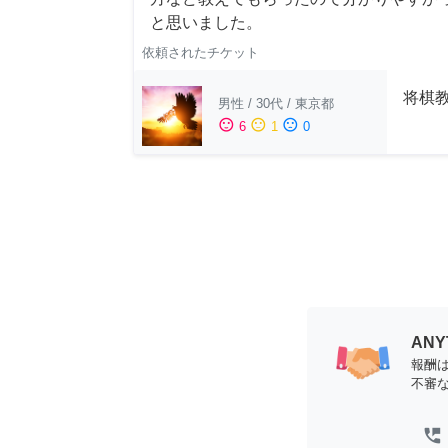
と思いました。
依頼されたチケット
将棋教
男性
/
30代
/
東京都
sentiment_satisfied
sentiment_neutral
sentiment_dissatisfied
6
1
0
AN
報酬
不審
perm_phone_msg