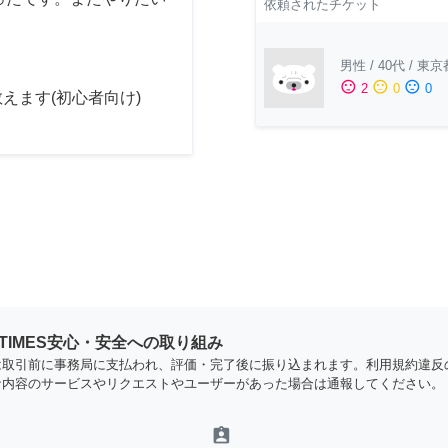
依頼されたチケット
男性
/
40代
/
東京
sentiment_satisfied
sentiment_neutral
sentiment_dissatisfied
2
0
0
えます(初心者向け)
YTIMES安心・安全への取り組み
は取引前に事務局に支払われ、評価・完了後に振り込まれます。利用規約違反
な内容のサービスやリクエストやユーザーがあった場合は通報してください。
assignment_ind