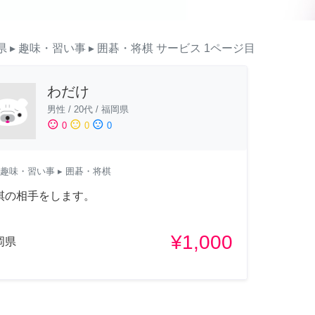
県
▸ 趣味・習い事
▸ 囲碁・将棋
サービス
1ページ目
わだけ
男性
/
20代
/
福岡県
sentiment_satisfied
sentiment_neutral
sentiment_dissatisfied
0
0
0
趣味・習い事
▸ 囲碁・将棋
棋の相手をします。
¥1,000
岡県