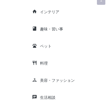
1
home
インテリア
class
趣味・習い事
pets
ペット
restaurant
料理
checkroom
美容・ファッション
chat
生活相談