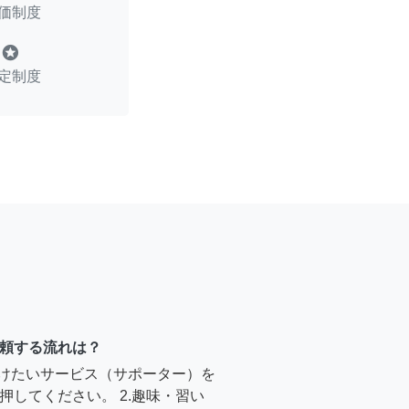
価制度
stars
定制度
頼する流れは？
受けたいサービス（サポーター）を
押してください。 2.趣味・習い