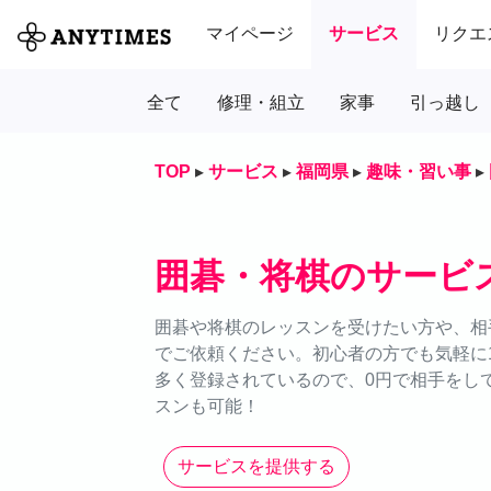
マイページ
サービス
リクエ
全て
修理・組立
家事
引っ越し
TOP
▸
サービス
▸
福岡県
▸
趣味・習い事
▸
囲碁・将棋のサービ
囲碁や将棋のレッスンを受けたい方や、相手
でご依頼ください。初心者の方でも気軽に
多く登録されているので、0円で相手をし
スンも可能！
サービスを提供する